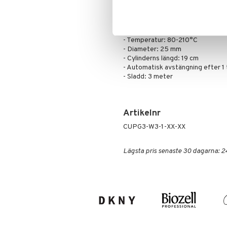
Mascara
- Bio-infraröd teknologi
Ögonskugga
- Dubbla MCH keramiska värmee
- Keramisk turmalinbelagd titancy
Primer
- Temperatur: 80-210°C
Puder
- Diameter: 25 mm
- Cylinderns längd: 19 cm
- Automatisk avstängning efter 1
- Sladd: 3 meter
Artikelnr
CUPG3-W3-1-XX-XX
Lägsta pris senaste 30 dagarna: 2