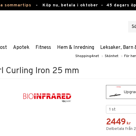
ta sommartips
-
Köp nu, betala i oktober -
45 dagars ö
ost
Apotek
Fitness
Hem & Inredning
Leksaker, Barn 
Shopping4net
»
Skönhet
»
För he
rl Curling Iron 25 mm
Upgrad
2449
kr
Delbetala från 