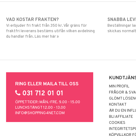
VAD KOSTAR FRAKTEN?
SNABBA LE
Vi erbjuder fri frakt från 350 kr. Vår gräns för
Beställningar la
fraktfri leverans bestäms utifån vilken avdelning
skickas normalt
du handlar från. Läs mer här »
KUNDTJÄN
RING ELLER MAILA TILL OSS
MIN PROFIL
031 712 01 01
FRÅGOR & SV
GLÖMT LÖSE
ÖPPETTIDER: MÅN.-FRE. 9.00 - 15.00
KONTAKT
LUNCHSTÄNGT 12.00 - 13.00
ÄR DU EN INF
INFO@SHOPPING4NET.COM
BLI AFFILIATE
COOKIES
INTEGRITETSP
KÖPVILLKOR F