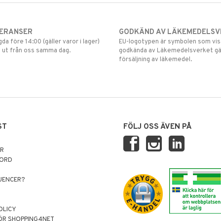
VERANSER
GODKÄND AV LÄKEMEDELSV
gda före 14:00 (gäller varor i lager)
EU-logotypen är symbolen som visar
 ut från oss samma dag.
godkända av Läkemedelsverket gä
försäljning av läkemedel.
ST
FÖLJ OSS ÄVEN PÅ
AR
NORD
LUENCER?
OLICY
ÖR SHOPPING4NET