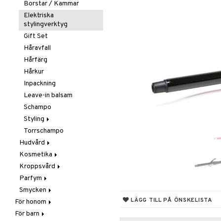
Borstar / Kammar
Elektriska
stylingverktyg
Gift Set
Håravfall
Hårfärg
Hårkur
Inpackning
Leave-in balsam
Schampo
Styling
Torrschampo
Glans & Antifrizz
Hudvård
Hårspray
Kosmetika
Ansiktscremer
Lockar
Kroppsvård
Ansiktsvård
Gift Set
Värmeskydd
Fet hy
Parfym
Brun utan sol
Hud
Badprodukter
Vax & Gelé
Känslig hy
Ansiktsvatten
Smycken
Giftset
Läppar
Bodylotion
Body spray
Volymprodukter
Normal hy
Ögon makeup remover
Bronzer & Highlighter
LÄGG TILL PÅ ÖNSKELISTA
För honom
Hårborttagning
Naglar
Brun utan sol
Doftljus & Rumsdoft
Armband
Torr hy
Rengöring
Concealer
Balm
För barn
Hår
Masker
Ögon
Deodorant
Eau de cologne
Halsband
Färgad Dagcreme
Läppenna
Lösnaglar