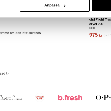
Anpassa
lement
linder
ghd Flight Trav
dryer 2.0
GHD
 timme om den inte används
975
(
ord.
kr
449 kr