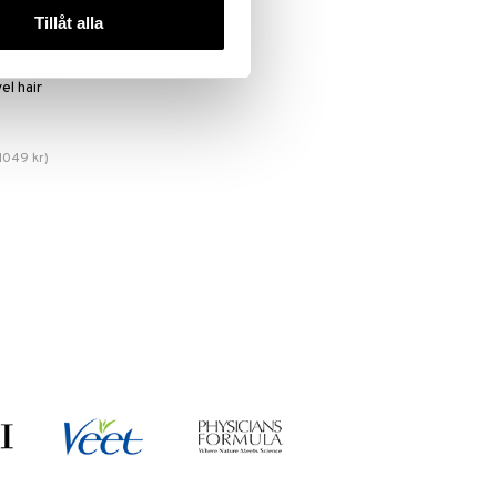
Tillåt alla
el hair
1049
kr
)