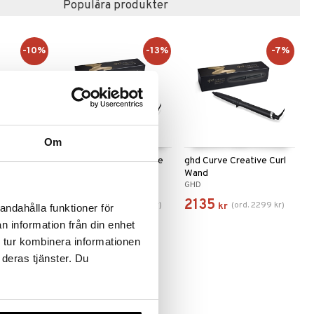
Populära produkter
-10%
-13%
-7%
Om
l Mat
ghd Curve Classic Wave
ghd Curve Creative Curl
Wand
Wand
GHD
GHD
1995
2135
299
kr
)
(
ord.
2299
kr
)
(
ord.
2299
kr
)
kr
kr
andahålla funktioner för
n information från din enhet
 tur kombinera informationen
 deras tjänster. Du
-7%