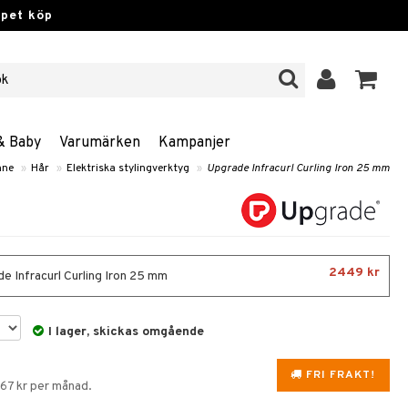
ppet köp
& Baby
Varumärken
Kampanjer
nne
»
Hår
»
Elektriska stylingverktyg
»
Upgrade Infracurl Curling Iron 25 mm
2449 kr
e Infracurl Curling Iron 25 mm
I lager, skickas omgående
FRI FRAKT!
267 kr per månad.