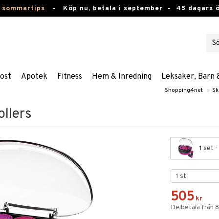
 sommartips
-
Köp nu, betala i september -
45 dagars 
ost
Apotek
Fitness
Hem & Inredning
Leksaker, Barn 
Shopping4net
»
Sk
llers
1 set 
505
kr
Delbetala från 