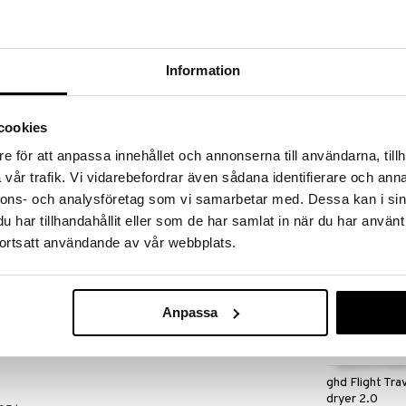
 fram till 31/8-2026, men var snabb - dina
ukter kan fort ta slut!
N »
Information
ghd Black Rol
on är oslagbara när det kommer till att skapa
cookies
 Vaxfyllda rullar hjälper till att bibehålla värmen för
GHD
igt och för ett resultat som håller längre. Stilar med
e för att anpassa innehållet och annonserna till användarna, tillh
269
(
ord.
sa rullar som har en lyxig sammetslex finish. Det ger
kr
vår trafik. Vi vidarebefordrar även sådana identifierare och anna
r att kunna vrida våra Jumbo Rollers på plats.
nnons- och analysföretag som vi samarbetar med. Dessa kan i sin
ar: 4st. 40 mm, 8 st. 35mm
har tillhandahållit eller som de har samlat in när du har använt
 fina resultat
ortsatt användande av vår webbplats.
nna bibehålla hög värme
väm styling
för enkel fastsättning
Anpassa
ghd Flight Trav
dryer 2.0