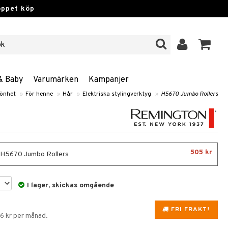
öppet köp
& Baby
Varumärken
Kampanjer
önhet
»
För henne
»
Hår
»
Elektriska stylingverktyg
»
H5670 Jumbo Rollers
505 kr
- H5670 Jumbo Rollers
I lager, skickas omgående
FRI FRAKT!
86 kr per månad.