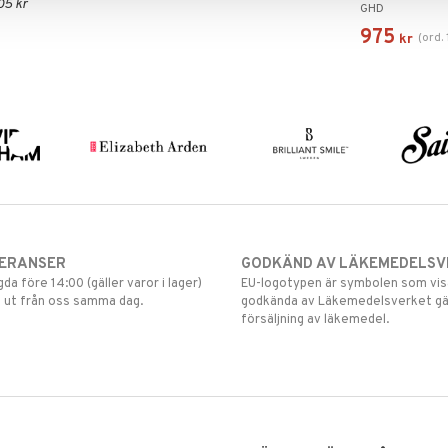
05 kr
GHD
975
(
ord.
kr
VERANSER
GODKÄND AV LÄKEMEDELSV
gda före 14:00 (gäller varor i lager)
EU-logotypen är symbolen som visar
 ut från oss samma dag.
godkända av Läkemedelsverket gä
försäljning av läkemedel.