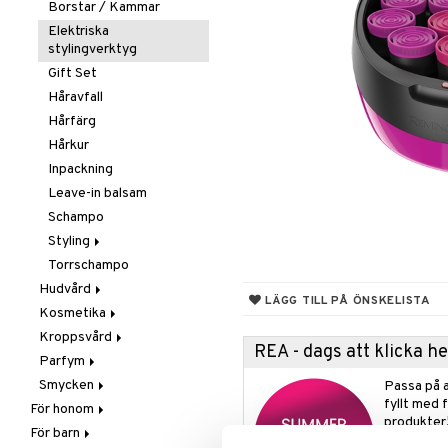
Borstar / Kammar
Elektriska
stylingverktyg
Gift Set
Håravfall
Hårfärg
Hårkur
Inpackning
Leave-in balsam
Schampo
Styling
Torrschampo
Glans & Antifrizz
Hudvård
Hårspray
LÄGG TILL PÅ ÖNSKELISTA
Kosmetika
Ansiktscremer
Lockar
Kroppsvård
Ansiktsvård
Gift Set
Värmeskydd
Fet hy
REA - dags att klicka 
Parfym
Brun utan sol
Hud
Badprodukter
Vax & Gelé
Känslig hy
Ansiktsvatten
Smycken
Giftset
Läppar
Bodylotion
Body spray
Volymprodukter
Normal hy
Ögon makeup remover
Bronzer & Highlighter
Passa på a
fyllt med 
För honom
Hårborttagning
Naglar
Brun utan sol
Doftljus & Rumsdoft
Armband
Torr hy
Rengöring
Concealer
Balm
produkter
För barn
Hår
Masker
Ögon
Deodorant
Eau de cologne
Halsband
Färgad Dagcreme
Läppenna
Lösnaglar