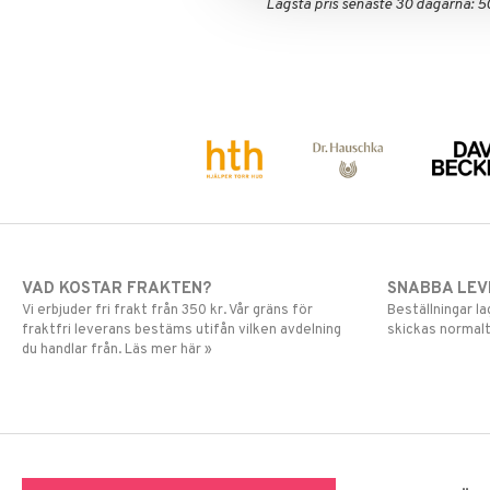
Lägsta pris senaste 30 dagarna: 5
Mascara
Ögonskugga
Primer
Puder
VAD KOSTAR FRAKTEN?
SNABBA LE
Vi erbjuder fri frakt från 350 kr. Vår gräns för
Beställningar la
fraktfri leverans bestäms utifån vilken avdelning
skickas normalt
du handlar från. Läs mer här »