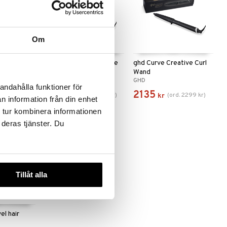
Om
l Mat
ghd Curve Classic Wave
ghd Curve Creative Curl
Wand
Wand
GHD
GHD
andahålla funktioner för
1995
2135
299
kr
)
(
ord.
2299
kr
)
(
ord.
2299
kr
)
kr
kr
n information från din enhet
 tur kombinera informationen
 deras tjänster. Du
-7%
Tillåt alla
el hair