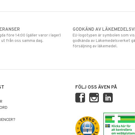
VERANSER
GODKÄND AV LÄKEMEDELSV
gda före 14:00 (gäller varor i lager)
EU-logotypen är symbolen som visar
 ut från oss samma dag.
godkända av Läkemedelsverket gä
försäljning av läkemedel.
ST
FÖLJ OSS ÄVEN PÅ
AR
NORD
LUENCER?