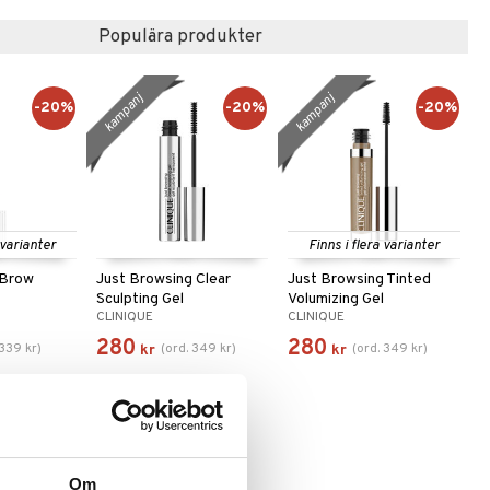
Populära produkter
kampanj
kampanj
-20%
-20%
-20%
 varianter
Finns i flera varianter
 Brow
Just Browsing Clear
Just Browsing Tinted
Sculpting Gel
Volumizing Gel
CLINIQUE
CLINIQUE
280
280
339
kr
)
(
ord.
349
kr
)
(
ord.
349
kr
)
kr
kr
Om