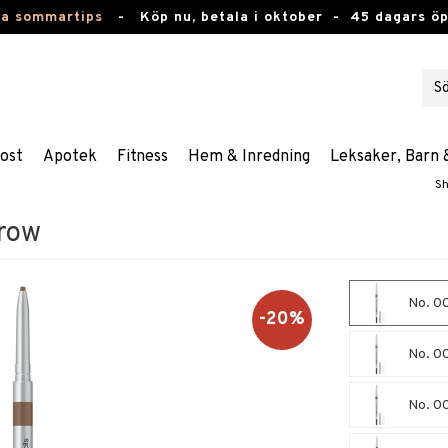
ta sommartips
-
Köp nu, betala i oktober -
45 dagars ö
ost
Apotek
Fitness
Hem & Inredning
Leksaker, Barn 
Sh
Brow
No. 00
-20%
No. 00
No. 0