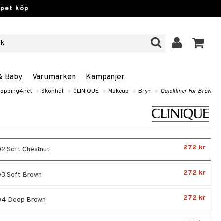
ppet köp
& Baby
Varumärken
Kampanjer
opping4net
»
Skönhet
»
CLINIQUE
»
Makeup
»
Bryn
»
Quickliner For Brow
272 kr
2 Soft Chestnut
272 kr
3 Soft Brown
272 kr
04 Deep Brown