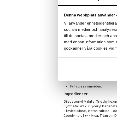
En smidig penna som skapar perfe
håller hela dagen. Den superfina 
med naturliga streck. Vässas auto
Denna webbplats använder 
Passar alla hudtyper.
Vi använder enhetsidentifierar
Håller i 24 timmar utan att fly
sociala medier och analysera 
Testad av ögonläkare
till de sociala medier och a
Oparfymerad
med annan information som du 
Allergitestad
godkänner våra cookies vid f
Lämplig för personer med kä
Passar även personer som bär
Användning
Applicera i hårets växtriktnin
definition.
Fyll i glesa områden.
Ingredienser
Diisostearyl Malate, Triethylhex
Synthetic Wax, Glyceryl Behenat
Ethylcellulose, Boron Nitride, T
Copolymer, [+/- Mica, Titanium Di