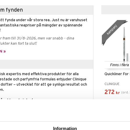
hem fynden
tt fynda under vår stora rea. Just nu är varuhuset
fantastiska reapriser på mängder av spännande
kampanj
!
 fram till 31/8-2026, men var snabb - dina
ukter kan fort ta slut!
N »
Finns i flera
Quickliner For
sk expertis med effektiva produkter för alla
estade och parfymfria formulas erbjuder Clinique
CLINIQUE
 dofter – utvecklat för att ge synliga resultat och
en.
272
(
ord.
kr
långt lagret räcker!
e är en ögonbrynspenna med supertunn spets.
Information