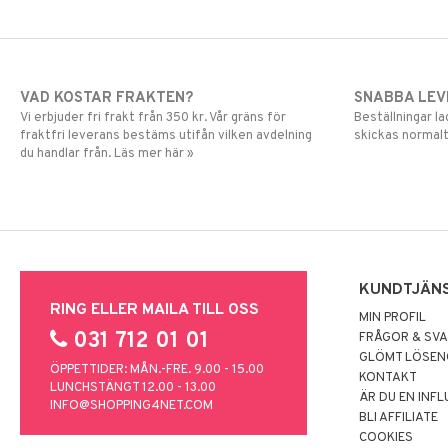
VAD KOSTAR FRAKTEN?
SNABBA LE
Vi erbjuder fri frakt från 350 kr. Vår gräns för
Beställningar la
fraktfri leverans bestäms utifån vilken avdelning
skickas normalt
du handlar från. Läs mer här »
KUNDTJÄN
RING ELLER MAILA TILL OSS
MIN PROFIL
031 712 01 01
FRÅGOR & SV
GLÖMT LÖSE
ÖPPETTIDER: MÅN.-FRE. 9.00 - 15.00
KONTAKT
LUNCHSTÄNGT 12.00 - 13.00
ÄR DU EN INF
INFO@SHOPPING4NET.COM
BLI AFFILIATE
COOKIES