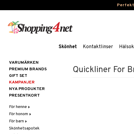
Perfek
Skönhet
Kontaktlinser
Hälsok
VARUMÄRKEN
Quickliner For 
PREMIUM BRANDS
GIFT SET
KAMPANJER
NYA PRODUKTER
PRESENTKORT
För henne
För honom
Hår
För barn
Hudvård
Hår
Accessoarer
Skönhetsapotek
Kosmetika
Hudvård
Badprodukter
Balsam
Ansiktscremer
Balsam