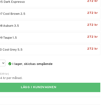
272 kr
5 Dark Espresso
272 kr
7 Cool Brown 2.5
272 kr
8 Auburn 3.5
272 kr
9 Taupe 1.5
272 kr
0 Cool Grey 5.5
I lager, skickas omgående
339
kr
)
64 kr per månad.
LÄGG I KUNDVAGNEN