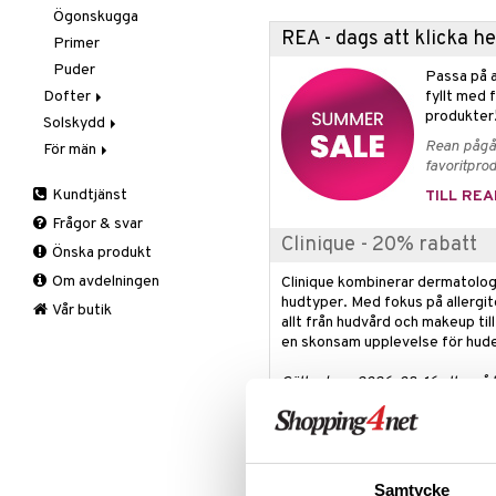
Ögonskugga
REA - dags att klicka 
Primer
Puder
Passa på a
Dofter
fyllt med 
produkter
Solskydd
Aromatics Elixir
Rean pågår
För män
Calyx
Solskydd
favoritprod
Clinique Happy
3-Steg till män
Kundtjänst
TILL REA
Clinique Happy For Men
Exfoliering
Frågor & svar
Fukt och skydd
Clinique - 20% rabatt
Önska produkt
Hudvård
Om avdelningen
Rakning och rengöring
Clinique kombinerar dermatologi
hudtyper. Med fokus på allergit
Vår butik
allt från hudvård och makeup till
en skonsam upplevelse för hud
Gäller tom. 2026-08-16 eller så 
Produktinfo
Quickliner For Brow från Cliniqu
Samtycke