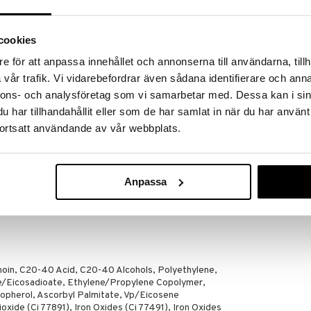
kt definierade, naturliga bryn med en färg som
spetsen fyller i även de allra minsta mellanrummen
matiskt och glider enkelt på huden utan att fastna.
cookies
e för att anpassa innehållet och annonserna till användarna, tillh
ta ut.
vår trafik. Vi vidarebefordrar även sådana identifierare och anna
nnons- och analysföretag som vi samarbetar med. Dessa kan i sin
har tillhandahållit eller som de har samlat in när du har använt
ortsatt användande av vår webbplats.
nsliga ögon
 kontaktlinser.
Anpassa
g med fjäderlätta drag för att skapa naturlig
anoin, C20-40 Acid, C20-40 Alcohols, Polyethylene,
e/Eicosadioate, Ethylene/Propylene Copolymer,
ocopherol, Ascorbyl Palmitate, Vp/Eicosene
oxide (Ci 77891), Iron Oxides (Ci 77491), Iron Oxides