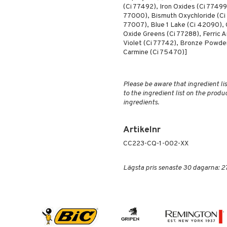
(Ci 77492), Iron Oxides (Ci 774
77000), Bismuth Oxychloride (Ci 7
77007), Blue 1 Lake (Ci 42090),
Oxide Greens (Ci 77288), Ferric
Violet (Ci 77742), Bronze Powder
Carmine (Ci 75470)]
Please be aware that ingredient lis
to the ingredient list on the produ
ingredients.
Artikelnr
CC223-CQ-1-002-XX
Lägsta pris senaste 30 dagarna: 2