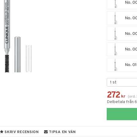
No. 00
No. 00
No. 00
No. 00
No. 01
272
kr
(
ord.
Delbetala från 
SKRIV RECENSION
TIPSA EN VÄN