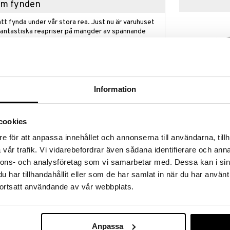
hem fynden
tt fynda under vår stora rea. Just nu är varuhuset
fantastiska reapriser på mängder av spännande
!
 fram till 31/8-2026, men var snabb - dina
ukter kan fort ta slut!
N »
Information
Smart 10
cookies
T10! Förpackningen innehåller 100 nya dubbelsidiga
Byt ut frågekorten i Smartboxen mot dessa eller
PELIKO
e för att anpassa innehållet och annonserna till användarna, tillh
d kort från andra SMART10-förpackningar.
279
vår trafik. Vi vidarebefordrar även sådana identifierare och anna
kr
kort.
nnons- och analysföretag som vi samarbetar med. Dessa kan i sin
så Smartboxen ur frågespelet SMART10 eller
har tillhandahållit eller som de har samlat in när du har använt
ortsatt användande av vår webbplats.
Anpassa