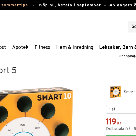
 sommartips
-
Köp nu, betala i september -
45 dagars 
ost
Apotek
Fitness
Hem & Inredning
Leksaker, Barn 
Shopping
ort 5
Smart 
119
kr
Delbetala från 