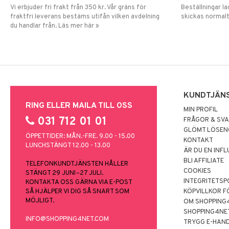
Vi erbjuder fri frakt från 350 kr. Vår gräns för
Beställningar la
fraktfri leverans bestäms utifån vilken avdelning
skickas normalt
du handlar från. Läs mer här »
KUNDTJÄN
RING ELLER MAILA TILL OSS
MIN PROFIL
031 712 01 01
FRÅGOR & SV
GLÖMT LÖSE
ÖPPETTIDER: MÅN.-FRE. 9.00 - 15.00
KONTAKT
LUNCHSTÄNGT 12.00 - 13.00
ÄR DU EN INF
BLI AFFILIATE
TELEFONKUNDTJÄNSTEN HÅLLER
COOKIES
STÄNGT 29 JUNI–27 JULI.
INTEGRITETSP
KONTAKTA OSS GÄRNA VIA E-POST
SÅ HJÄLPER VI DIG SÅ SNART SOM
KÖPVILLKOR F
MÖJLIGT.
OM SHOPPING
SHOPPING4NE
INFO@SHOPPING4NET.COM
TRYGG E-HAN