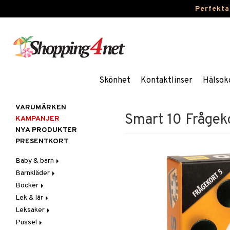
Perfekta
Skönhet
Kontaktlinser
Hälsok
VARUMÄRKEN
Smart 10 Frågek
KAMPANJER
NYA PRODUKTER
PRESENTKORT
Baby & barn
Barnkläder
Accessoarer
Böcker
Aktivitet
Accessoarer
För håret
Lek & lär
Äta
Badkläder & UV-kläder
Dagböcker
Hattar & Mössor
Babygym
Kepsar & Solhattar
Leksaker
Badrockar & Handdukar
Klänningar
Läs & Lär
Experiment
Övrigt
Babysitters
Barnservis
Pussel
Barnvagnstillbehör
Nederdelar
Målarböcker
Inlärningsspel
Adventskalendrar
Plånböcker
Bit & Skallra
Haklappar