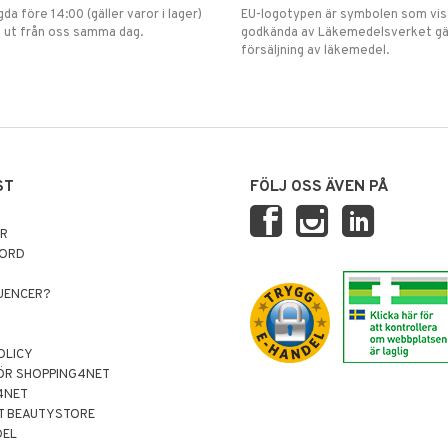
gda före 14:00 (gäller varor i lager)
EU-logotypen är symbolen som visar
 ut från oss samma dag.
godkända av Läkemedelsverket gä
försäljning av läkemedel.
ST
FÖLJ OSS ÄVEN PÅ
AR
NORD
LUENCER?
OLICY
ÖR SHOPPING4NET
4NET
T BEAUTYSTORE
DEL