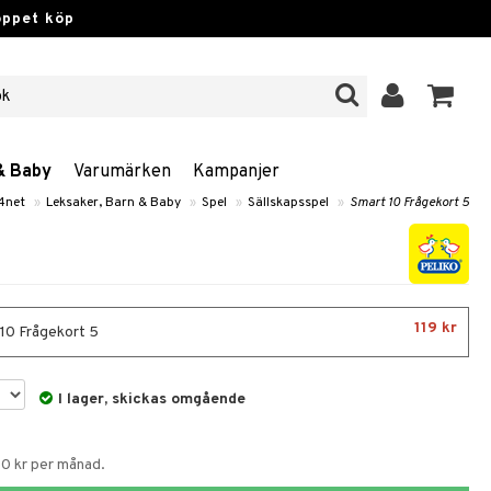
öppet köp
& Baby
Varumärken
Kampanjer
4net
»
Leksaker, Barn & Baby
»
Spel
»
Sällskapsspel
»
Smart 10 Frågekort 5
119 kr
10 Frågekort 5
I lager, skickas omgående
50 kr per månad.