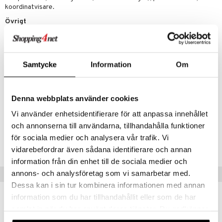
koordinatvisare.
Övrigt
12 år+
Samtycke
Information
Om
Denna webbplats använder cookies
Artikelnr
Vi använder enhetsidentifierare för att anpassa innehållet
TPE40-1-XX
och annonserna till användarna, tillhandahålla funktioner
för sociala medier och analysera vår trafik. Vi
Lägsta pris senaste 30 dagarna: 269 kr
vidarebefordrar även sådana identifierare och annan
information från din enhet till de sociala medier och
annons- och analysföretag som vi samarbetar med.
Tips till dig
Dessa kan i sin tur kombinera informationen med annan
information som du har tillhandahållit eller som de har
-29%
samlat in när du har använt deras tjänster. Du godkänner
våra cookies vid fortsatt användande av vår webbplats.