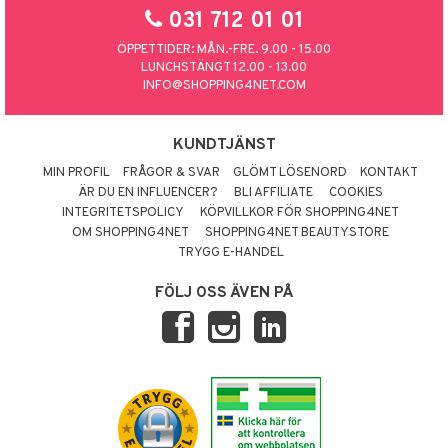
031 712 01 01
ÖPPETTIDER: MÅN.-FRE. 9.00 - 15.00
LUNCHSTÄNGT 12.00 - 13.00
INFO@SHOPPING4NET.COM
KUNDTJÄNST
MIN PROFIL
FRÅGOR & SVAR
GLÖMT LÖSENORD
KONTAKT
ÄR DU EN INFLUENCER?
BLI AFFILIATE
COOKIES
INTEGRITETSPOLICY
KÖPVILLKOR FÖR SHOPPING4NET
OM SHOPPING4NET
SHOPPING4NET BEAUTYSTORE
TRYGG E-HANDEL
FÖLJ OSS ÄVEN PÅ