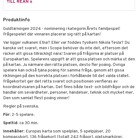
TILL REAN »
 Patrol
tson & Findus
Produktinfo
Guldtärningen 2024 - nominering i kategorin Årets familjespel!
pi Långstrump
Frågespelet där vinnaren placerar sig rätt på kartan!
kemon
Var ligger vulkanen Etna? Eller var föddes fysikern Nikola Tesla? Du
kanske vet svaret, men i Scope behöver du inte det, eftersom det
amashjältarna
räcker att gissa tillräckligt nära! Svaren på frågorna är platser på
Europakartan. Spelarens uppgift är att gissa platsen och märka ut den
ållan
på kartan. Ju närmare den rätta platsen, desto fler poäng. Övriga
spelare kan också tjäna poäng för samma fråga, genom att gissa
derman
riktningen på den korrekta platsen i förhållande till det valda stället.
Frågekortet ger det rätta svaret och positionen verifieras av
er Mario
koordinatvisaren på kartan. Det finns både text- och bildfrågor och de
handlar om sevärdheter, personer, händelser, teknik och mycket mer.
Den som samlat flest poäng vinner!
Regler på svenska.
För
: 2-5 spelare.
Speltid
: ca 30 min.
Innehåller
: Europas karta som spelplan, 5 spelpjäser, 20
kompasskort, 136 frågekort (totalt 242 frågor), platsmarkörer,