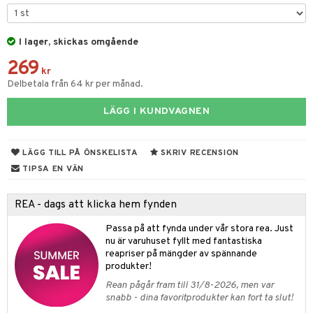
tyrt
gtoys
s
O Classic
saker
ens Barn
I lager, skickas omgående
ney
O Creator
o
uslek
269
ållan
ney Prinsessor
GO Disney
kr
badabado
andlek
Delbetala från 64 kr per månad.
ffi Love
l
O Disney Princess
ki
mhus-leksaker
LÄGG I KUNDVAGNEN
zen
GO DUPLO
mhus-spel
ta Gris
O Friends
LÄGG TILL PÅ ÖNSKELISTA
SKRIV RECENSION
ry Potter
O Minecraft
TIPSA EN VÄN
lo Kitty
GO Ninjago
REA - dags att klicka hem fynden
.L.
GO Speed Champions
Passa på att fynda under vår stora rea. Just
mma Mu
GO Spidey
nu är varuhuset fyllt med fantastiska
reapriser på mängder av spännande
le
O Super Heroes
produkter!
min
ic
Rean pågår fram till 31/8-2026, men var
snabb - dina favoritprodukter kan fort ta slut!
Little Pony