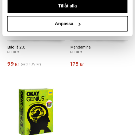
Tillåt alla
Anpassa
Bild It 2.0
Mandamina
PELIKO
PELIKO
99
175
139
kr
(
ord.
kr
)
kr