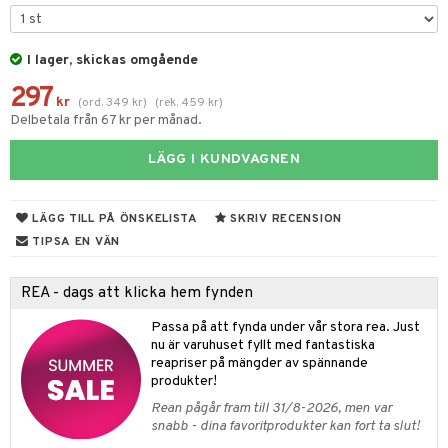
tyrt
gtoys
s
O Classic
saker
ens Barn
I lager, skickas omgående
ney
O Creator
o
uslek
297
ållan
ney Prinsessor
GO Disney
kr
badabado
(
ord.
349
kr
)
(
rek.
459
kr
)
andlek
Delbetala från 67 kr per månad.
ffi Love
l
O Disney Princess
ki
mhus-leksaker
LÄGG I KUNDVAGNEN
zen
GO DUPLO
mhus-spel
ta Gris
O Friends
LÄGG TILL PÅ ÖNSKELISTA
SKRIV RECENSION
ry Potter
O Minecraft
TIPSA EN VÄN
lo Kitty
GO Ninjago
REA - dags att klicka hem fynden
.L.
GO Speed Champions
Passa på att fynda under vår stora rea. Just
mma Mu
GO Spidey
nu är varuhuset fyllt med fantastiska
reapriser på mängder av spännande
le
O Super Heroes
produkter!
min
ic
Rean pågår fram till 31/8-2026, men var
snabb - dina favoritprodukter kan fort ta slut!
Little Pony