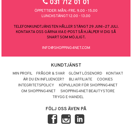
031 712 01 01
ÖPPETTIDER: MÅN.-FRE. 9.00 - 15.00
LUNCHSTÄNGT 12.00 - 13.00
TELEFONKUNDTJÄNSTEN HÅLLER STÄNGT 29 JUNI–27 JULI.
KONTAKTA OSS GÄRNA VIA E-POST SÅ HJÄLPER VI DIG SÅ
SNART SOM MÖJLIGT.
INFO@SHOPPING4NET.COM
KUNDTJÄNST
MIN PROFIL
FRÅGOR & SVAR
GLÖMT LÖSENORD
KONTAKT
ÄR DU EN INFLUENCER?
BLI AFFILIATE
COOKIES
INTEGRITETSPOLICY
KÖPVILLKOR FÖR SHOPPING4NET
OM SHOPPING4NET
SHOPPING4NET BEAUTYSTORE
TRYGG E-HANDEL
FÖLJ OSS ÄVEN PÅ