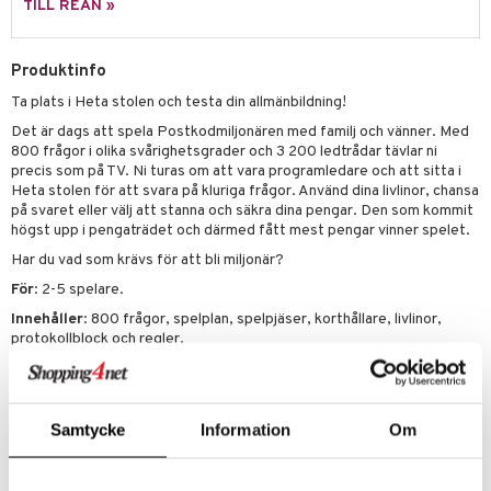
TILL REAN »
 Patrol
tson & Findus
Produktinfo
Ta plats i Heta stolen och testa din allmänbildning!
pi Långstrump
Det är dags att spela Postkodmiljonären med familj och vänner. Med
kemon
800 frågor i olika svårighetsgrader och 3 200 ledtrådar tävlar ni
precis som på TV. Ni turas om att vara programledare och att sitta i
amashjältarna
Heta stolen för att svara på kluriga frågor. Använd dina livlinor, chansa
på svaret eller välj att stanna och säkra dina pengar. Den som kommit
ållan
högst upp i pengaträdet och därmed fått mest pengar vinner spelet.
derman
Har du vad som krävs för att bli miljonär?
För
: 2-5 spelare.
er Mario
Innehåller
: 800 frågor, spelplan, spelpjäser, korthållare, livlinor,
protokollblock och regler.
Övrigt
Samtycke
Information
Om
12 år+