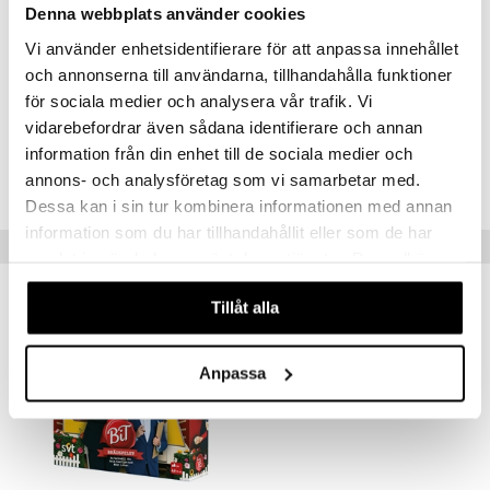
Denna webbplats använder cookies
Vi använder enhetsidentifierare för att anpassa innehållet
och annonserna till användarna, tillhandahålla funktioner
Artikelnr
för sociala medier och analysera vår trafik. Vi
TAG27-1-XX
vidarebefordrar även sådana identifierare och annan
information från din enhet till de sociala medier och
Lägsta pris senaste 30 dagarna: 297 kr
annons- och analysföretag som vi samarbetar med.
Dessa kan i sin tur kombinera informationen med annan
information som du har tillhandahållit eller som de har
Tips till dig
samlat in när du har använt deras tjänster. Du godkänner
våra cookies vid fortsatt användande av vår webbplats.
Tillåt alla
Anpassa