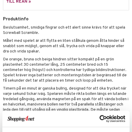
TILL REAN »
 Patrol
tson & Findus
Produktinfo
Beslutsamhet, smidiga fingrar och ett alert sinne krävs för att spela
pi Långstrump
Screwball Scramble.
kemon
Målet med spelet är att flytta en liten stålkula genom åtta hinder så
snabbt som möjligt, genom att slå, trycka och vrida på knappar eller
amashjältarna
dra och vrida spakar.
ållan
De orange, bruna och beiga hindren sitter kompakt på en grön
plastenhet 30 centimeter lång, 25 centimeter bred och 15
derman
centimeter hög (högst) och kontrollerna har tydliga bildinstruktioner.
Spelet kräver inga batterier och monteringstiden är begränsad till de
er Mario
få sekunder det tar att placera en timer och loop på enheten.
Timern på en minut är ganska bullrig, designad för att öka trycket när
varje sekund tickar iväg. Spelaren måste rikta bollen längs en lutande
tredelad gångväg, använda magneten på en spak för att vända bollen i
en halvcirkel, manövrera bollen nerför två parallella stålstänger och
leda den till rätt utgång på en vinglig plastbräda. De måste sedan
skjuta in bollen i ett litet hål och studsa den i ytterligare tre öppningar,
driva bollen genom en slinga, leda den genom en täckt labyrint, bära
den på en liten plastarm i ett hål innan de kastar den exakt för att
ringa en klocka.