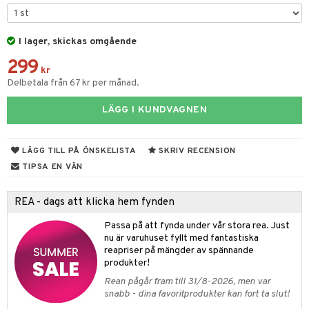
tyrt
gtoys
s
O Classic
saker
ens Barn
I lager, skickas omgående
ney
O Creator
o
uslek
299
ållan
ney Prinsessor
GO Disney
kr
badabado
andlek
Delbetala från 67 kr per månad.
ffi Love
l
O Disney Princess
ki
mhus-leksaker
LÄGG I KUNDVAGNEN
zen
GO DUPLO
mhus-spel
ta Gris
O Friends
LÄGG TILL PÅ ÖNSKELISTA
SKRIV RECENSION
ry Potter
O Minecraft
TIPSA EN VÄN
lo Kitty
GO Ninjago
REA - dags att klicka hem fynden
.L.
GO Speed Champions
Passa på att fynda under vår stora rea. Just
mma Mu
GO Spidey
nu är varuhuset fyllt med fantastiska
reapriser på mängder av spännande
le
O Super Heroes
produkter!
min
ic
Rean pågår fram till 31/8-2026, men var
snabb - dina favoritprodukter kan fort ta slut!
Little Pony