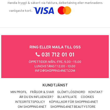
Handla tryggt & säkert via faktura, delbetalning eller marknadens
vanligaste kort.
RING ELLER MAILA TILL OSS
031 712 01 01
ÖPPETTIDER: MÅN.-FRE. 9.00 - 15.00
LUNCHSTÄNGT 12.00 - 13.00
INFO@SHOPPING4NET.COM
KUNDTJÄNST
MIN PROFIL
FRÅGOR & SVAR
GLÖMT LÖSENORD
KONTAKT
ÄR DU EN INFLUENCER?
BLI AFFILIATE
COOKIES
INTEGRITETSPOLICY
KÖPVILLKOR FÖR SHOPPING4NET
OM SHOPPING4NET
SHOPPING4NET BEAUTYSTORE