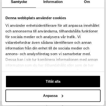
Samtycke
Information
Om
Hindren varierar i svårighetsgrad, men spelare - med övning - kommer
att bli skickliga på att hantera vart och ett av hindren. Den verkliga
förmågan är att slutföra kretsen på ett försök och detta kräver god
Denna webbplats använder cookies
koncentration och koordination.
Spela själv eller tillsammans med andra.
Vi använder enhetsidentifierare för att anpassa innehållet
och annonserna till användarna, tillhandahålla funktioner
Övrigt
för sociala medier och analysera vår trafik. Vi
5 år+
vidarebefordrar även sådana identifierare och annan
information från din enhet till de sociala medier och
annons- och analysföretag som vi samarbetar med.
Dessa kan i sin tur kombinera informationen med annan
information som du har tillhandahållit eller som de har
samlat in när du har använt deras tjänster. Du godkänner
Artikelnr
våra cookies vid fortsatt användande av vår webbplats.
TMS17-1-XX
Tillåt alla
Lägsta pris senaste 30 dagarna: 299 kr
Anpassa
Tips till dig