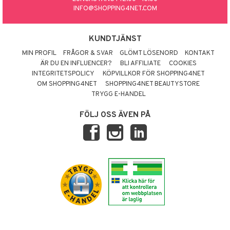
INFO@SHOPPING4NET.COM
KUNDTJÄNST
MIN PROFIL
FRÅGOR & SVAR
GLÖMT LÖSENORD
KONTAKT
ÄR DU EN INFLUENCER?
BLI AFFILIATE
COOKIES
INTEGRITETSPOLICY
KÖPVILLKOR FÖR SHOPPING4NET
OM SHOPPING4NET
SHOPPING4NET BEAUTYSTORE
TRYGG E-HANDEL
FÖLJ OSS ÄVEN PÅ