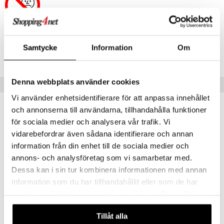
 Patrol
tson & Findus
Artikelnr
pi Långstrump
Samtycke
Information
Om
TEO33-1-XX
kemon
amashjältarna
Denna webbplats använder cookies
Tips till dig
Vi använder enhetsidentifierare för att anpassa innehållet
ållan
och annonserna till användarna, tillhandahålla funktioner
derman
för sociala medier och analysera vår trafik. Vi
er Mario
vidarebefordrar även sådana identifierare och annan
information från din enhet till de sociala medier och
annons- och analysföretag som vi samarbetar med.
Dessa kan i sin tur kombinera informationen med annan
information som du har tillhandahållit eller som de har
samlat in när du har använt deras tjänster. Du godkänner
våra cookies vid fortsatt användande av vår webbplats.
Kortspel Kvartettspel Djur
Tillåt alla
EGMONT KÄRNAN