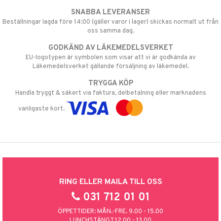
SNABBA LEVERANSER
Beställningar lagda före 14:00 (gäller varor i lager) skickas normalt ut från
oss samma dag.
GODKÄND AV LÄKEMEDELSVERKET
EU-logotypen är symbolen som visar att vi är godkända av
Läkemedelsverket gällande försäljning av läkemedel.
TRYGGA KÖP
Handla tryggt & säkert via faktura, delbetalning eller marknadens
vanligaste kort.
RING ELLER MAILA TILL OSS
031 712 01 01
ÖPPETTIDER: MÅN.-FRE. 9.00 - 15.00
LUNCHSTÄNGT 12.00 - 13.00