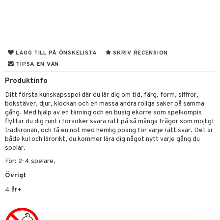
tyrt
gtoys
s
O Classic
saker
ens Barn
ney
O Creator
o
uslek
ållan
ney Prinsessor
GO Disney
badabado
andlek
LÄGG TILL PÅ ÖNSKELISTA
SKRIV RECENSION
ffi Love
TIPSA EN VÄN
l
O Disney Princess
ki
mhus-leksaker
Produktinfo
zen
GO DUPLO
mhus-spel
Ditt första kunskapsspel där du lär dig om tid, färg, form, siffror,
ta Gris
O Friends
bokstäver, djur, klockan och en massa andra roliga saker på samma
gång. Med hjälp av en tärning och en busig ekorre som spelkompis
ry Potter
O Minecraft
flyttar du dig runt i försöker svara rätt på så många frågor som möjligt
trädkronan, och få en nöt med hemlig poäng för varje rätt svar. Det är
lo Kitty
GO Ninjago
både kul och lärorikt, du kommer lära dig något nytt varje gång du
spelar.
.L.
GO Speed Champions
För: 2-4 spelare.
mma Mu
GO Spidey
Övrigt
le
O Super Heroes
4 år+
min
ic
Little Pony