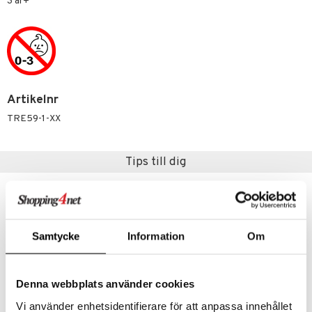
3 år+
 Patrol
tson & Findus
pi Långstrump
kemon
Artikelnr
amashjältarna
TRE59-1-XX
ållan
Tips till dig
derman
er Mario
Samtycke
Information
Om
Denna webbplats använder cookies
Vi använder enhetsidentifierare för att anpassa innehållet