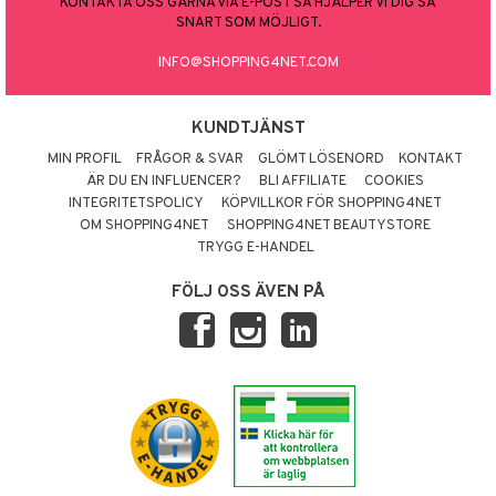
KONTAKTA OSS GÄRNA VIA E-POST SÅ HJÄLPER VI DIG SÅ
SNART SOM MÖJLIGT.
INFO@SHOPPING4NET.COM
KUNDTJÄNST
MIN PROFIL
FRÅGOR & SVAR
GLÖMT LÖSENORD
KONTAKT
ÄR DU EN INFLUENCER?
BLI AFFILIATE
COOKIES
INTEGRITETSPOLICY
KÖPVILLKOR FÖR SHOPPING4NET
OM SHOPPING4NET
SHOPPING4NET BEAUTYSTORE
TRYGG E-HANDEL
FÖLJ OSS ÄVEN PÅ