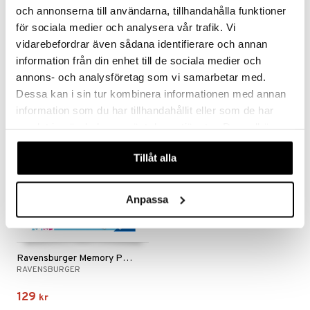
och annonserna till användarna, tillhandahålla funktioner
för sociala medier och analysera vår trafik. Vi
Ravensburger Memory Musse & Helium
Ravensburger Memory Paw Patrol
RAVENSBURGER
RAVENSBURGER
vidarebefordrar även sådana identifierare och annan
information från din enhet till de sociala medier och
99
129
kr
kr
annons- och analysföretag som vi samarbetar med.
Dessa kan i sin tur kombinera informationen med annan
information som du har tillhandahållit eller som de har
samlat in när du har använt deras tjänster. Du godkänner
våra cookies vid fortsatt användande av vår webbplats.
Tillåt alla
Anpassa
Ravensburger Memory Peppa Pig
RAVENSBURGER
129
kr