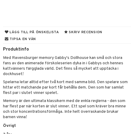
tyrt
gtoys
s
O Classic
saker
ens Barn
ney
O Creator
o
uslek
ållan
ney Prinsessor
GO Disney
badabado
andlek
LÄGG TILL PÅ ÖNSKELISTA
SKRIV RECENSION
TIPSA EN VÄN
l
O Disney Princess
ki
mhus-leksaker
Produktinfo
zen
GO DUPLO
mhus-spel
Med Ravensburger memory Gabby's Dollhouse kan små och stora
ta Gris
O Friends
fans av den animerade förskoleserien dyka in i Gabbys och hennes
kattvänners färgglada värld. Det finns så mycket att upptäcka i
ry Potter
O Minecraft
dockhuset!
lo Kitty
GO Ninjago
Spelarna letar alltid efter två kort med samma bild. Den spelare som
hittar ett matchande par kort får behålla dem. Den som har samlat
.L.
GO Speed Champions
flest par i slutet vinner spelet.
mma Mu
Memory är den ultimata klassikern med de enkla reglerna - den som
GO Spidey
har flest par när korten är slut vinner. Ett spel som kräver bra minne
le
O Super Heroes
och stor koncentrationsförmåga. Inte helt överraskande brukar
barnen vinna!
min
ic
Övrigt
Little Pony