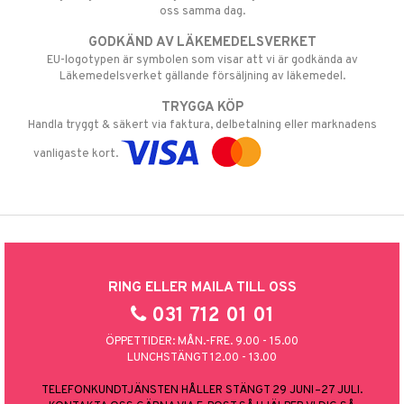
oss samma dag.
GODKÄND AV LÄKEMEDELSVERKET
EU-logotypen är symbolen som visar att vi är godkända av
Läkemedelsverket gällande försäljning av läkemedel.
TRYGGA KÖP
Handla tryggt & säkert via faktura, delbetalning eller marknadens
vanligaste kort.
RING ELLER MAILA TILL OSS
031 712 01 01
ÖPPETTIDER: MÅN.-FRE. 9.00 - 15.00
LUNCHSTÄNGT 12.00 - 13.00
TELEFONKUNDTJÄNSTEN HÅLLER STÄNGT 29 JUNI–27 JULI.