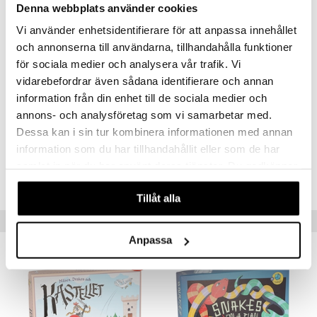
Övrigt
Denna webbplats använder cookies
4 år+
Vi använder enhetsidentifierare för att anpassa innehållet
och annonserna till användarna, tillhandahålla funktioner
för sociala medier och analysera vår trafik. Vi
vidarebefordrar även sådana identifierare och annan
information från din enhet till de sociala medier och
annons- och analysföretag som vi samarbetar med.
Artikelnr
Dessa kan i sin tur kombinera informationen med annan
TPE10-1-XX
information som du har tillhandahållit eller som de har
samlat in när du har använt deras tjänster. Du godkänner
Lägsta pris senaste 30 dagarna: 69 kr
våra cookies vid fortsatt användande av vår webbplats.
Tillåt alla
Tips till dig
Anpassa
-29%