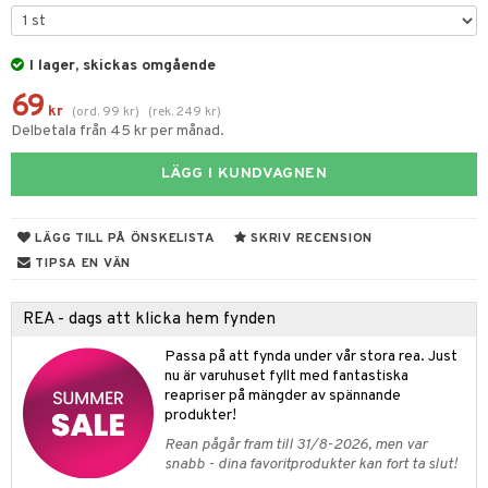
tyrt
gtoys
s
O Classic
saker
ens Barn
I lager, skickas omgående
ney
O Creator
o
uslek
69
ållan
ney Prinsessor
GO Disney
kr
badabado
(
ord.
99
kr
)
(
rek.
249
kr
)
andlek
Delbetala från 45 kr per månad.
ffi Love
l
O Disney Princess
ki
mhus-leksaker
LÄGG I KUNDVAGNEN
zen
GO DUPLO
mhus-spel
ta Gris
O Friends
LÄGG TILL PÅ ÖNSKELISTA
SKRIV RECENSION
ry Potter
O Minecraft
TIPSA EN VÄN
lo Kitty
GO Ninjago
REA - dags att klicka hem fynden
.L.
GO Speed Champions
Passa på att fynda under vår stora rea. Just
mma Mu
GO Spidey
nu är varuhuset fyllt med fantastiska
reapriser på mängder av spännande
le
O Super Heroes
produkter!
min
ic
Rean pågår fram till 31/8-2026, men var
snabb - dina favoritprodukter kan fort ta slut!
Little Pony