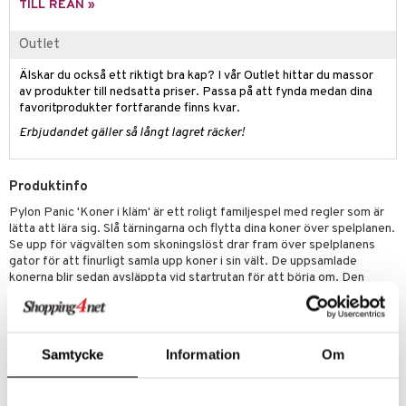
TILL REAN »
 Patrol
Outlet
tson & Findus
Älskar du också ett riktigt bra kap? I vår Outlet hittar du massor
pi Långstrump
av produkter till nedsatta priser. Passa på att fynda medan dina
favoritprodukter fortfarande finns kvar.
kemon
Erbjudandet gäller så långt lagret räcker!
amashjältarna
ållan
Produktinfo
derman
Pylon Panic 'Koner i kläm' är ett roligt familjespel med regler som är
lätta att lära sig. Slå tärningarna och flytta dina koner över spelplanen.
er Mario
Se upp för vägvälten som skoningslöst drar fram över spelplanens
gator för att finurligt samla upp koner i sin vält. De uppsamlade
konerna blir sedan avsläppta vid startrutan för att börja om. Den
första spelaren som lyckas få alla sina koner i mål vinner spelet!
Innehåller en leksaksvägvält med en mjuk vält.
Regler på svenska, finska, norska och danska.
Samtycke
Information
Om
För: 2-4 spelare,
Speltid: ca 10 min