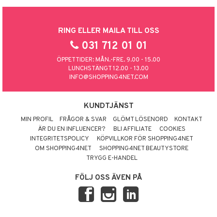
RING ELLER MAILA TILL OSS
031 712 01 01
ÖPPETTIDER: MÅN.-FRE. 9.00 - 15.00
LUNCHSTÄNGT 12.00 - 13.00
INFO@SHOPPING4NET.COM
KUNDTJÄNST
MIN PROFIL
FRÅGOR & SVAR
GLÖMT LÖSENORD
KONTAKT
ÄR DU EN INFLUENCER?
BLI AFFILIATE
COOKIES
INTEGRITETSPOLICY
KÖPVILLKOR FÖR SHOPPING4NET
OM SHOPPING4NET
SHOPPING4NET BEAUTYSTORE
TRYGG E-HANDEL
FÖLJ OSS ÄVEN PÅ