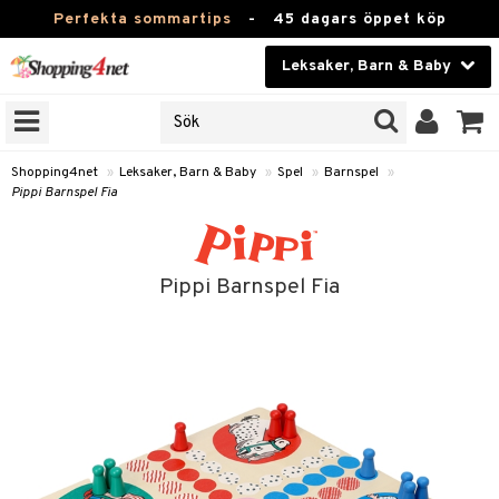
Perfekta sommartips
-
45 dagars öppet köp
Leksaker, Barn & Baby
RKEN
Skönhet
JER
ODUKTER
Kontaktlinser
Shopping4net
»
Leksaker, Barn & Baby
»
Spel
»
Barnspel
»
Pippi Barnspel Fia
TKORT
Hälsokost
Apotek
arn
Pippi Barnspel Fia
er
oarer
Fitness
 håret
et
oarer
Hem & Inredning
tar & Mössor
bygym
sar & Solhattar
der & UV-kläder
ker
Leksaker, Barn & Baby
igt
ysitters
nservis
kar & Handdukar
ngar
är
ment
Varumärken
nböcker
 & Skallra
lappar
nstillbehör
elar
öcker
ngsspel
skalendrar
Kampanjer
ycken
iler
lådor & Matförvaring
gings
d/Mamma
lar
tböcker
ment
k
tar