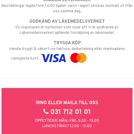
SNABBA LEVERANSER
Beställningar lagda före 14:00 (gäller varor i lager) skickas normalt ut från
oss samma dag.
GODKÄND AV LÄKEMEDELSVERKET
EU-logotypen är symbolen som visar att vi är godkända av
Läkemedelsverket gällande försäljning av läkemedel.
TRYGGA KÖP
Handla tryggt & säkert via faktura, delbetalning eller marknadens
vanligaste kort.
RING ELLER MAILA TILL OSS
031 712 01 01
ÖPPETTIDER: MÅN.-FRE. 9.00 - 15.00
LUNCHSTÄNGT 12.00 - 13.00