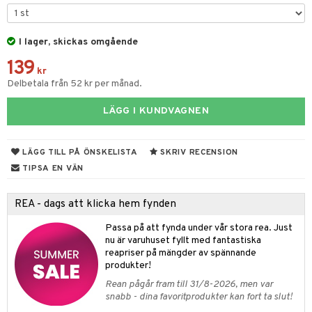
tyrt
gtoys
s
O Classic
saker
ens Barn
I lager, skickas omgående
ney
O Creator
o
uslek
139
ållan
ney Prinsessor
GO Disney
kr
badabado
andlek
Delbetala från 52 kr per månad.
l
O Disney Princess
ki
mhus-leksaker
LÄGG I KUNDVAGNEN
zen
GO DUPLO
mhus-spel
ta Gris
O Friends
LÄGG TILL PÅ ÖNSKELISTA
SKRIV RECENSION
ry Potter
O Minecraft
TIPSA EN VÄN
lo Kitty
GO Ninjago
REA - dags att klicka hem fynden
.L.
GO Speed Champions
Passa på att fynda under vår stora rea. Just
mma Mu
GO Spidey
nu är varuhuset fyllt med fantastiska
reapriser på mängder av spännande
le
O Super Heroes
produkter!
min
ic
Rean pågår fram till 31/8-2026, men var
snabb - dina favoritprodukter kan fort ta slut!
Little Pony