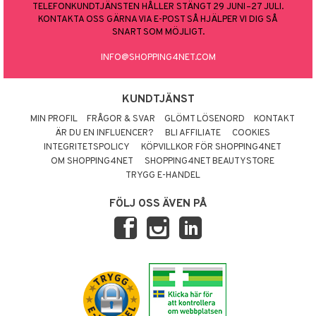
TELEFONKUNDTJÄNSTEN HÅLLER STÄNGT 29 JUNI–27 JULI.
KONTAKTA OSS GÄRNA VIA E-POST SÅ HJÄLPER VI DIG SÅ
SNART SOM MÖJLIGT.
INFO@SHOPPING4NET.COM
KUNDTJÄNST
MIN PROFIL
FRÅGOR & SVAR
GLÖMT LÖSENORD
KONTAKT
ÄR DU EN INFLUENCER?
BLI AFFILIATE
COOKIES
INTEGRITETSPOLICY
KÖPVILLKOR FÖR SHOPPING4NET
OM SHOPPING4NET
SHOPPING4NET BEAUTYSTORE
TRYGG E-HANDEL
FÖLJ OSS ÄVEN PÅ