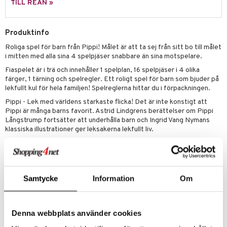
TILL REAN »
 Patrol
tson & Findus
Produktinfo
Roliga spel för barn från Pippi! Målet är att ta sej från sitt bo till målet
pi Långstrump
i mitten med alla sina 4 spelpjäser snabbare än sina motspelare.
kemon
Fiaspelet är i trä och innehåller 1 spelplan, 16 spelpjäser i 4 olika
färger, 1 tärning och spelregler. Ett roligt spel för barn som bjuder på
amashjältarna
lekfullt kul för hela familjen! Spelreglerna hittar du i förpackningen.
ållan
Pippi - Lek med världens starkaste flicka! Det är inte konstigt att
Pippi är många barns favorit. Astrid Lindgrens berättelser om Pippi
derman
Långstrump fortsätter att underhålla barn och Ingrid Vang Nymans
klassiska illustrationer ger leksakerna lekfullt liv.
er Mario
Övrigt
3 år+
Samtycke
Information
Om
Denna webbplats använder cookies