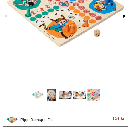
glasögon
ttefiltar
pflaskor & Tillbehör
viditet & amning
atshirts
ivitetsleksaker
ing
böcker
giska leksaker
saker
tar
tenflaskor & Tillbehör
hirts
gleksaker
nmöbler
der
 Klossar
0 bitar
el
don
oration
kerad
O Builder
läder & Strumpor
sel
aterial
spel
a gå vagnar
varing
lbehör
omag
ilen
ndgård
et
r
ssel
set
psspel
mpor
ssar
aply
urer
ionfigurer
kåp
illbehör
Måla
änst
tor
gformers
kor
 Real
y Born
drummet
ndby
skor
n
erial
 & svar
gkläder
ktyg
tlest Pet Shop
bie
nddukar
dby Stockholm
etsfordon
star & Gungdjur
s
produkt
leich - Forntidsdjur
comelon
dvård
min
ar
figurer
elningen
leich - Hästar
ney Prinsessor
par & Tillbehör
pi Hoppetossa
banor
ons Åberg
tik
leich-Wild Life
ktillbehör
i Villa Villerkulla
ndkår
blarna
anicals
us
 Zhu Pets
by's Dollhouse
is
mse
tnite
 & Köksredskap
r
py Friends
139 kr
g
tman
GO Bluey
Pippi Barnspel Fia
dning
bil
.L.
libompa
O City