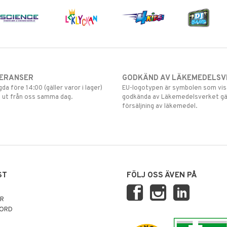
VERANSER
GODKÄND AV LÄKEMEDELSV
gda före 14:00 (gäller varor i lager)
EU-logotypen är symbolen som visar
 ut från oss samma dag.
godkända av Läkemedelsverket gä
försäljning av läkemedel.
ST
FÖLJ OSS ÄVEN PÅ
AR
NORD