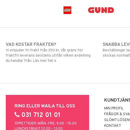
VAD KOSTAR FRAKTEN?
SNABBA LE
Vi erbjuder fri frakt från 350 kr. Vår gräns för
Beställningar la
fraktfri leverans bestäms utifån vilken avdelning
skickas normalt
du handlar från. Läs mer här »
KUNDTJÄN
RING ELLER MAILA TILL OSS
MIN PROFIL
031 712 01 01
FRÅGOR & SV
GLÖMT LÖSE
ÖPPETTIDER: MÅN.-FRE. 9.00 - 15.00
KONTAKT
LUNCHSTÄNGT 12.00 - 13.00