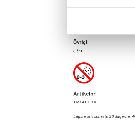
figurer längs banan! Om framfarte
måste spelaren vänta tills banan 
Regler på svenska, danska, norska
För: 2-4 spelare.
Speltid: ca 20 min.
Övrigt
6 år+
Artikelnr
TMX41-1-XX
Lägsta pris senaste 30 dagarna: 4