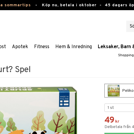
ta sommartips
-
Köp nu, betala i oktober -
45 dagars ö
ost
Apotek
Fitness
Hem & Inredning
Leksaker, Barn 
Shopping
urt? Spel
Peliko
49
kr
Delbetala från 