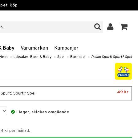
ppet köp
& Baby
Varumärken
Kampanjer
4net
»
Leksaker, Barn & Baby
»
Spel
»
Barnspel
»
Peliko Spurt! Spurt? Spel
49 kr
 Spurt! Spurt? Spel
I lager, skickas omgående
44 kr per månad.