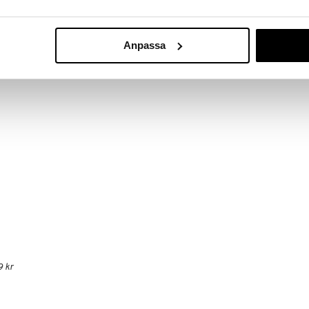
n blockeras av en medtävlare eller en vattenpöl,
är fri. Den första som når grönbetet vinner spelet.
 och finska.
Anpassa
9 kr