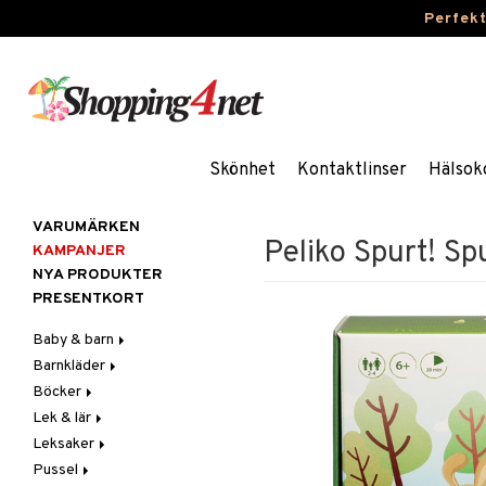
Perfek
Skönhet
Kontaktlinser
Hälsok
VARUMÄRKEN
Peliko Spurt! Sp
KAMPANJER
NYA PRODUKTER
PRESENTKORT
Baby & barn
Barnkläder
Accessoarer
Böcker
Aktivitet
Accessoarer
För håret
Lek & lär
Äta
Badkläder & UV-kläder
Dagböcker
Hattar & Mössor
Babygym
Kepsar & Solhattar
Leksaker
Badrockar & Handdukar
Klänningar
Läs & Lär
Experiment
Övrigt
Babysitters
Barnservis
Pussel
Barnvagnstillbehör
Nederdelar
Målarböcker
Inlärningsspel
Adventskalendrar
Plånböcker
Bit & Skallra
Haklappar