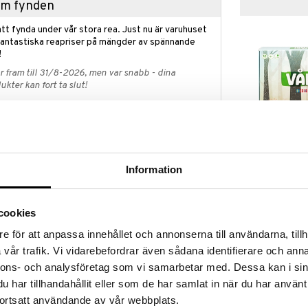
hem fynden
tt fynda under vår stora rea. Just nu är varuhuset
fantastiska reapriser på mängder av spännande
!
 fram till 31/8-2026, men var snabb - dina
ukter kan fort ta slut!
N »
Peliko Vår! Sp
ap? I vår Outlet hittar du massor av produkter till
Information
ynda medan dina favoritprodukter fortfarande finns
PELIKO
49
et räcker!
kr
cookies
e för att anpassa innehållet och annonserna till användarna, tillh
vår trafik. Vi vidarebefordrar även sådana identifierare och anna
paddan, kaninen och kossorna!
nnons- och analysföretag som vi samarbetar med. Dessa kan i sin
cerbana, där de försöker undvika varandra och
har tillhandahållit eller som de har samlat in när du har använt
nan med hjälp av slumpmässigt valda kort, som visar
ortsatt användande av vår webbplats.
ina egna djurfigurer men alla spelare flyttar på alla