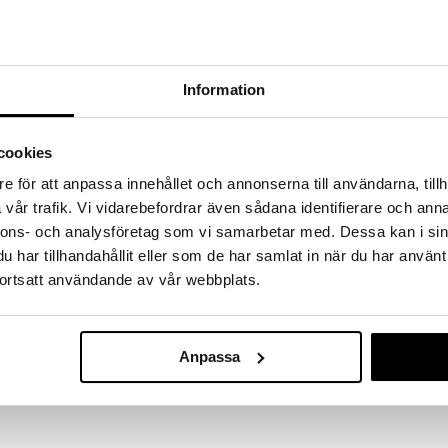
SKRIV RECENSION
TIPSA EN VÄN
ett spännande och kul spel för alla i familjen. De
Information
ska komma först till den saftiga moroten på toppen
a överraskningar. Ibland öppnar sig ett hål i marken i
in försvinner ner, ibland knuffar en fräck mullvad
 Det finns också en vindbrygga och en grind som
cookies
e för att anpassa innehållet och annonserna till användarna, tillh
morot och rörliga hål, en mullvad, en vindbrygga, en
vår trafik. Vi vidarebefordrar även sådana identifierare och anna
 och instruktioner.
nnons- och analysföretag som vi samarbetar med. Dessa kan i sin
har tillhandahållit eller som de har samlat in när du har använt
ortsatt användande av vår webbplats.
Ravensburge
Snigelrace
RAVENSBURGE
229
kr
Anpassa