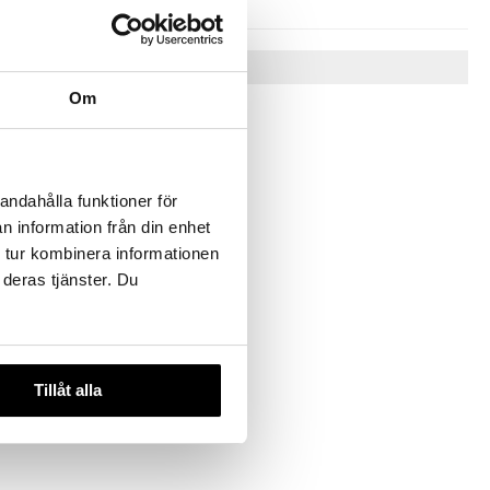
Tips till dig
Om
andahålla funktioner för
n information från din enhet
 tur kombinera informationen
 deras tjänster. Du
r Tempo
R
Tillåt alla