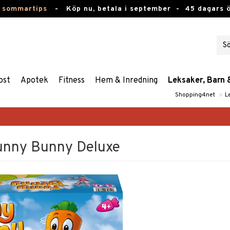
 sommartips
-
Köp nu, betala i september -
45 dagars 
ost
Apotek
Fitness
Hem & Inredning
Leksaker, Barn 
Shopping4net
»
L
unny Bunny Deluxe