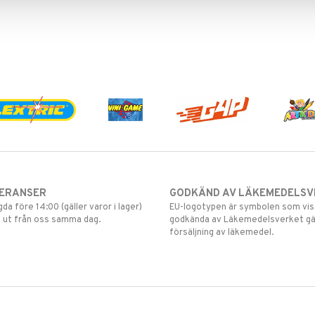
VERANSER
GODKÄND AV LÄKEMEDELSV
gda före 14:00 (gäller varor i lager)
EU-logotypen är symbolen som visar
 ut från oss samma dag.
godkända av Läkemedelsverket gä
försäljning av läkemedel.