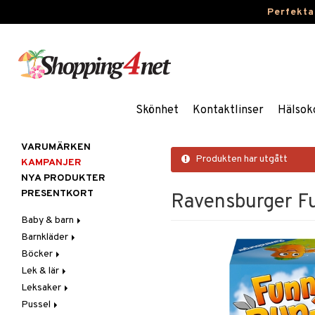
Perfekta
Skönhet
Kontaktlinser
Hälsok
VARUMÄRKEN
Produkten har utgått
KAMPANJER
NYA PRODUKTER
PRESENTKORT
Ravensburger F
Baby & barn
Barnkläder
Accessoarer
Böcker
Aktivitet
Accessoarer
För håret
Lek & lär
Äta
Badkläder & UV-kläder
Dagböcker
Hattar & Mössor
Babygym
Kepsar & Solhattar
Leksaker
Badrockar & Handdukar
Klänningar
Läs & Lär
Experiment
Övrigt
Babysitters
Barnservis
Pussel
Barnvagnstillbehör
Nederdelar
Målarböcker
Inlärningsspel
Adventskalendrar
Plånböcker
Bit & Skallra
Haklappar