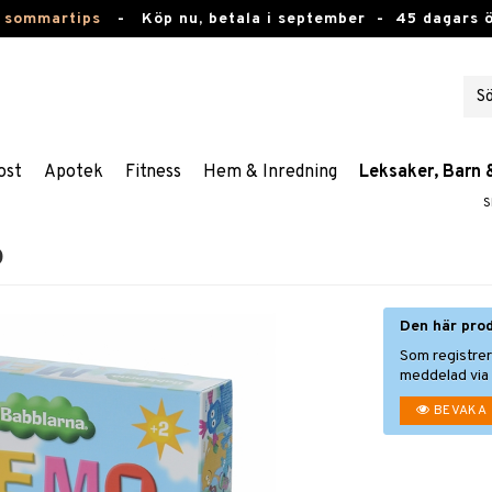
 sommartips
-
Köp nu, betala i september -
45 dagars 
ost
Apotek
Fitness
Hem & Inredning
Leksaker, Barn 
S
o
Den här prod
Som registrer
meddelad via 
BEVAKA