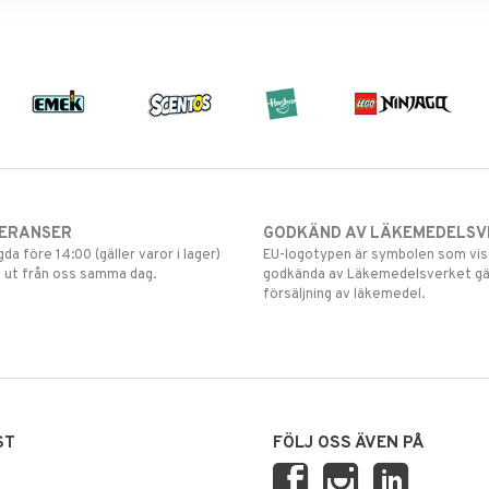
VERANSER
GODKÄND AV LÄKEMEDELSV
gda före 14:00 (gäller varor i lager)
EU-logotypen är symbolen som visar
 ut från oss samma dag.
godkända av Läkemedelsverket gä
försäljning av läkemedel.
ST
FÖLJ OSS ÄVEN PÅ