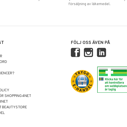
försäljning av läkemedel.
ST
FÖLJ OSS ÄVEN PÅ
AR
NORD
LUENCER?
OLICY
ÖR SHOPPING4NET
4NET
T BEAUTYSTORE
DEL