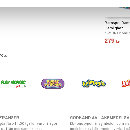
Barnspel Bam
Hemlighet
EGMONT KÄRN
279
kr
79 kr
VERANSER
GODKÄND AV LÄKEMEDELSV
gda före 14:00 (gäller varor i lager)
EU-logotypen är symbolen som visar
 ut från oss samma dag.
godkända av Läkemedelsverket gä