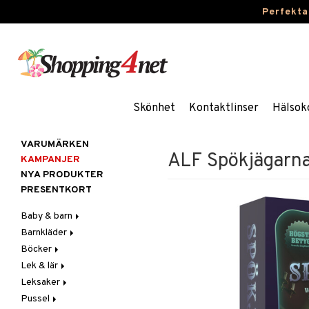
Perfekta
Skönhet
Kontaktlinser
Hälsok
VARUMÄRKEN
ALF Spökjägarn
KAMPANJER
NYA PRODUKTER
PRESENTKORT
Baby & barn
Barnkläder
Accessoarer
Böcker
Aktivitet
Accessoarer
För håret
Lek & lär
Äta
Badkläder & UV-kläder
Dagböcker
Hattar & Mössor
Babygym
Kepsar & Solhattar
Leksaker
Badrockar & Handdukar
Klänningar
Läs & Lär
Experiment
Övrigt
Babysitters
Barnservis
Pussel
Barnvagnstillbehör
Nederdelar
Målarböcker
Inlärningsspel
Adventskalendrar
Plånböcker
Bit & Skallra
Haklappar