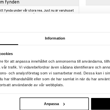
hem fynden
tt fynda under vår stora rea. Just nu är varuhuset
fantastiska reapriser på mängder av spännande
!
 fram till 31/8-2026, men var snabb - dina
ukter kan fort ta slut!
N »
Information
cookies
Lusen-Spel
tant Agdas slott? ALF Spökjägarna är ett kusligt
e för att anpassa innehållet och annonserna till användarna, tillh
a ledtrådar, falska spår och andra spökjägare som
AMO TOYS
vår trafik. Vi vidarebefordrar även sådana identifierare och anna
åll...
99
kr
nnons- och analysföretag som vi samarbetar med. Dessa kan i sin
har tillhandahållit eller som de har samlat in när du har använt
ortsatt användande av vår webbplats.
Anpassa