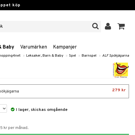
öppet köp
& Baby
Varumärken
Kampanjer
hopping4net
»
Leksaker, Barn & Baby
»
Spel
»
Barnspel
»
ALF Spökjägarna
279 kr
ökjägarna
I lager, skickas omgående
65 kr per månad.