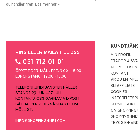
du handlar från. Läs mer här »
KUNDTJÄN
RING ELLER MAILA TILL OSS
MIN PROFIL
031 712 01 01
FRÅGOR & SV
GLÖMT LÖSE
ÖPPETTIDER: MÅN.-FRE. 9.00 - 15.00
KONTAKT
LUNCHSTÄNGT 12.00 - 13.00
ÄR DU EN INF
BLI AFFILIATE
TELEFONKUNDTJÄNSTEN HÅLLER
COOKIES
STÄNGT 29 JUNI–27 JULI.
INTEGRITETSP
KONTAKTA OSS GÄRNA VIA E-POST
SÅ HJÄLPER VI DIG SÅ SNART SOM
KÖPVILLKOR F
MÖJLIGT.
OM SHOPPING
SHOPPING4NE
INFO@SHOPPING4NET.COM
TRYGG E-HAN