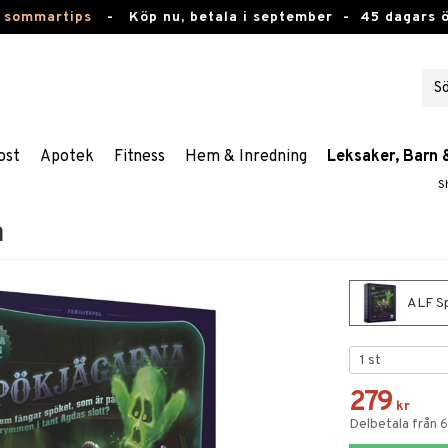
 sommartips
-
Köp nu, betala i september -
45 dagars 
ost
Apotek
Fitness
Hem & Inredning
Leksaker, Barn 
S
a
ALF Sp
279
kr
Delbetala från 