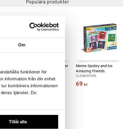
Populära produkter
Om
Kortspel: Svarte Petter
Memo Spidey and his
Se
Amazing Friends
andahålla funktioner för
EGMONT KÄRNAN
CLEMENTONI
n information från din enhet
45
69
kr
kr
 tur kombinera informationen
 deras tjänster. Du
Tillåt alla