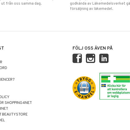
 ut från oss samma dag.
godkända av Läkemedelsverket gä
försäljning av läkemedel.
ST
FÖLJ OSS ÄVEN PÅ
AR
NORD
LUENCER?
OLICY
ÖR SHOPPING4NET
4NET
T BEAUTYSTORE
DEL