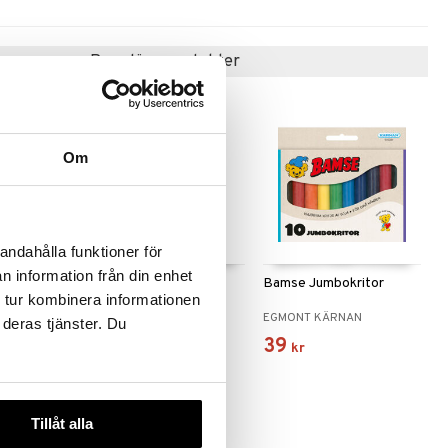
Populära produkter
Om
andahålla funktioner för
n information från din enhet
 Första
Pippi Långstrump Min
Bamse Jumbokritor
 tur kombinera informationen
Första Målarbok
AN
EGMONT KÄRNAN
EGMONT KÄRNAN
 deras tjänster. Du
39
39
kr
kr
Tillåt alla