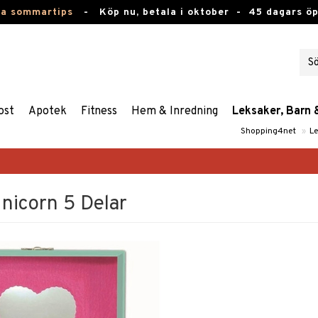
ta sommartips
-
Köp nu, betala i oktober -
45 dagars ö
ost
Apotek
Fitness
Hem & Inredning
Leksaker, Barn 
Shopping4net
»
Le
nicorn 5 Delar