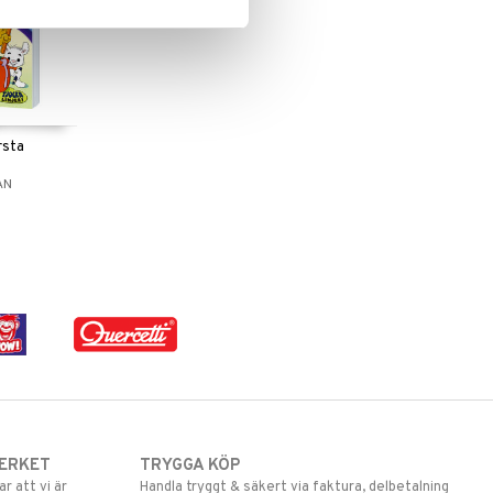
rsta
AN
ERKET
TRYGGA KÖP
 att vi är
Handla tryggt & säkert via faktura, delbetalning