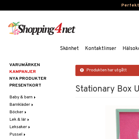
Perfek
Skönhet
Kontaktlinser
Hälsok
VARUMÄRKEN
Produkten har utgått
KAMPANJER
NYA PRODUKTER
PRESENTKORT
Stationary Box U
Baby & barn
Barnkläder
Accessoarer
Böcker
Aktivitet
Accessoarer
För håret
Lek & lär
Äta
Badkläder & UV-kläder
Dagböcker
Hattar & Mössor
Babygym
Kepsar & Solhattar
Leksaker
Badrockar & Handdukar
Klänningar
Läs & Lär
Experiment
Övrigt
Babysitters
Barnservis
Pussel
Barnvagnstillbehör
Nederdelar
Målarböcker
Inlärningsspel
Adventskalendrar
Plånböcker
Bit & Skallra
Haklappar