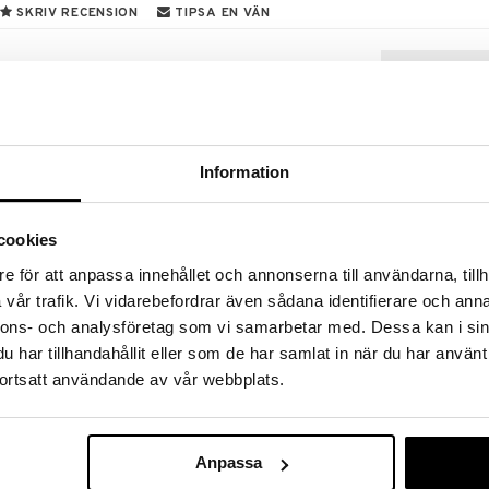
SKRIV RECENSION
TIPSA EN VÄN
ett fint skrin med lås prydd av en färgglad
or, ett suddgummi, en pennvässare och ett
Information
cookies
e för att anpassa innehållet och annonserna till användarna, tillh
vår trafik. Vi vidarebefordrar även sådana identifierare och anna
Babblarna Min
nnons- och analysföretag som vi samarbetar med. Dessa kan i sin
Målarbok
EGMONT KÄRN
har tillhandahållit eller som de har samlat in när du har använt
45
ortsatt användande av vår webbplats.
kr
Anpassa