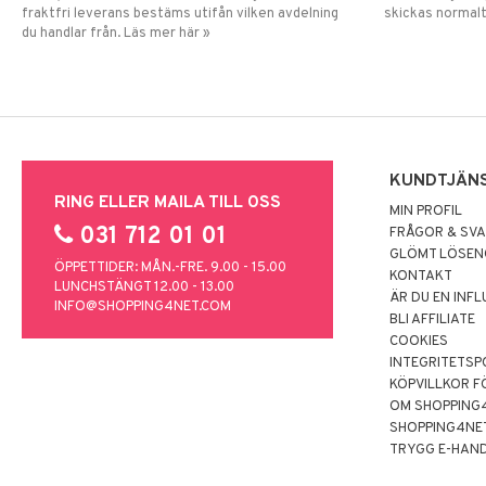
fraktfri leverans bestäms utifån vilken avdelning
skickas normalt
du handlar från. Läs mer här »
KUNDTJÄN
RING ELLER MAILA TILL OSS
MIN PROFIL
031 712 01 01
FRÅGOR & SV
GLÖMT LÖSE
ÖPPETTIDER: MÅN.-FRE. 9.00 - 15.00
KONTAKT
LUNCHSTÄNGT 12.00 - 13.00
ÄR DU EN INF
INFO@SHOPPING4NET.COM
BLI AFFILIATE
COOKIES
INTEGRITETSP
KÖPVILLKOR F
OM SHOPPING
SHOPPING4NE
TRYGG E-HAN