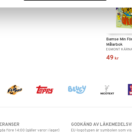
Bamse Min Fö
Målarbok
EGMONT KÄRN
49
kr
VERANSER
GODKÄND AV LÄKEMEDELSV
gda före 14:00 (gäller varor i lager)
EU-logotypen är symbolen som visar