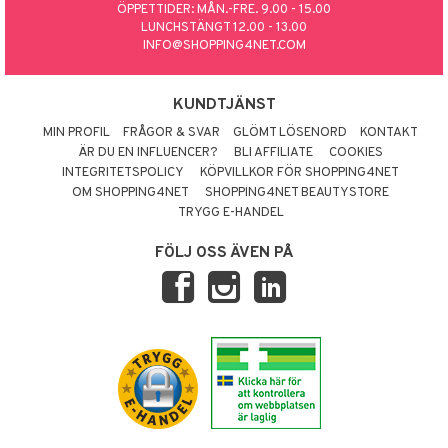
ÖPPETTIDER: MÅN.-FRE. 9.00 - 15.00
LUNCHSTÄNGT 12.00 - 13.00
INFO@SHOPPING4NET.COM
KUNDTJÄNST
MIN PROFIL
FRÅGOR & SVAR
GLÖMT LÖSENORD
KONTAKT
ÄR DU EN INFLUENCER?
BLI AFFILIATE
COOKIES
INTEGRITETSPOLICY
KÖPVILLKOR FÖR SHOPPING4NET
OM SHOPPING4NET
SHOPPING4NET BEAUTYSTORE
TRYGG E-HANDEL
FÖLJ OSS ÄVEN PÅ