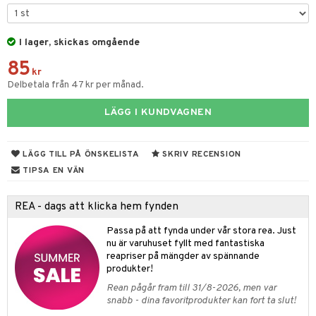
tyrt
elningen
gtoys
s
O Classic
saker
tik
ens Barn
I lager, skickas omgående
ney
O Creator
o
uslek
85
ållan
ney Prinsessor
GO Disney
kr
badabado
andlek
Delbetala från 47 kr per månad.
ffi Love
l
O Disney Princess
ki
mhus-leksaker
LÄGG I KUNDVAGNEN
zen
GO DUPLO
mhus-spel
ta Gris
O Friends
LÄGG TILL PÅ ÖNSKELISTA
SKRIV RECENSION
ry Potter
O Minecraft
TIPSA EN VÄN
lo Kitty
GO Ninjago
REA - dags att klicka hem fynden
.L.
GO Speed Champions
Passa på att fynda under vår stora rea. Just
mma Mu
GO Spidey
nu är varuhuset fyllt med fantastiska
reapriser på mängder av spännande
le
O Super Heroes
produkter!
min
ic
Rean pågår fram till 31/8-2026, men var
snabb - dina favoritprodukter kan fort ta slut!
Little Pony