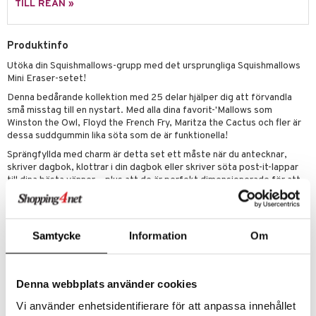
TILL REAN »
 Patrol
tson & Findus
Produktinfo
Utöka din Squishmallows-grupp med det ursprungliga Squishmallows
pi Långstrump
Mini Eraser-setet!
kemon
Denna bedårande kollektion med 25 delar hjälper dig att förvandla
små misstag till en nystart. Med alla dina favorit-'Mallows som
amashjältarna
Winston the Owl, Floyd the French Fry, Maritza the Cactus och fler är
dessa suddgummin lika söta som de är funktionella!
ållan
Sprängfyllda med charm är detta set ett måste när du antecknar,
derman
skriver dagbok, klottrar i din dagbok eller skriver söta post-it-lappar
till dina bästa vänner – plus att de är perfekt dimensionerade för att
er Mario
passa i pennfodral och ryggsäcksfickor. Oavsett om du delar dem
med vänner eller behåller dem själv, är dessa söta små hjälpare
designade för både stora och små skriväventyr!
Samtycke
Information
Om
Övrigt
6 år+
Denna webbplats använder cookies
Vi använder enhetsidentifierare för att anpassa innehållet