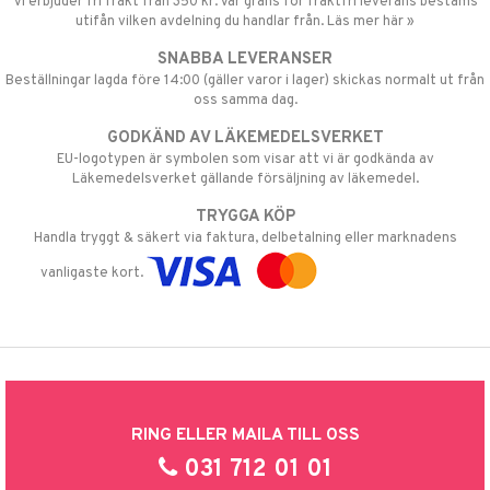
Vi erbjuder fri frakt från 350 kr. Vår gräns för fraktfri leverans bestäms
utifån vilken avdelning du handlar från. Läs mer här »
SNABBA LEVERANSER
Beställningar lagda före 14:00 (gäller varor i lager) skickas normalt ut från
oss samma dag.
GODKÄND AV LÄKEMEDELSVERKET
EU-logotypen är symbolen som visar att vi är godkända av
Läkemedelsverket gällande försäljning av läkemedel.
TRYGGA KÖP
Handla tryggt & säkert via faktura, delbetalning eller marknadens
vanligaste kort.
RING ELLER MAILA TILL OSS
031 712 01 01