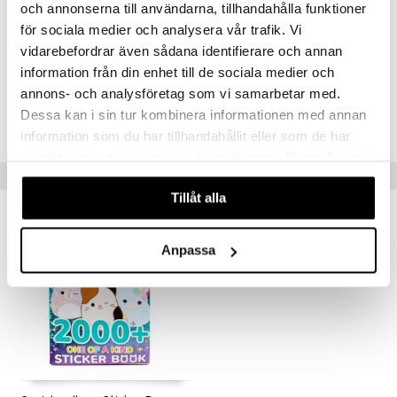
och annonserna till användarna, tillhandahålla funktioner
för sociala medier och analysera vår trafik. Vi
vidarebefordrar även sådana identifierare och annan
Artikelnr
information från din enhet till de sociala medier och
TSQ84-1-XX
annons- och analysföretag som vi samarbetar med.
Dessa kan i sin tur kombinera informationen med annan
Lägsta pris senaste 30 dagarna: 85 kr
information som du har tillhandahållit eller som de har
samlat in när du har använt deras tjänster. Du godkänner
Tips till dig
våra cookies vid fortsatt användande av vår webbplats.
Tillåt alla
Anpassa