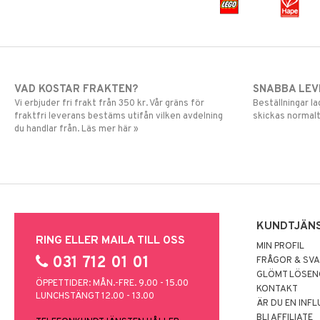
VAD KOSTAR FRAKTEN?
SNABBA LE
Vi erbjuder fri frakt från 350 kr. Vår gräns för
Beställningar la
fraktfri leverans bestäms utifån vilken avdelning
skickas normalt
du handlar från. Läs mer här »
KUNDTJÄN
RING ELLER MAILA TILL OSS
MIN PROFIL
031 712 01 01
FRÅGOR & SV
GLÖMT LÖSE
ÖPPETTIDER: MÅN.-FRE. 9.00 - 15.00
KONTAKT
LUNCHSTÄNGT 12.00 - 13.00
ÄR DU EN INF
BLI AFFILIATE