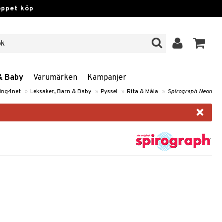
öppet köp
& Baby
Varumärken
Kampanjer
ing4net
»
Leksaker, Barn & Baby
»
Pyssel
»
Rita & Måla
»
Spirograph Neon
×