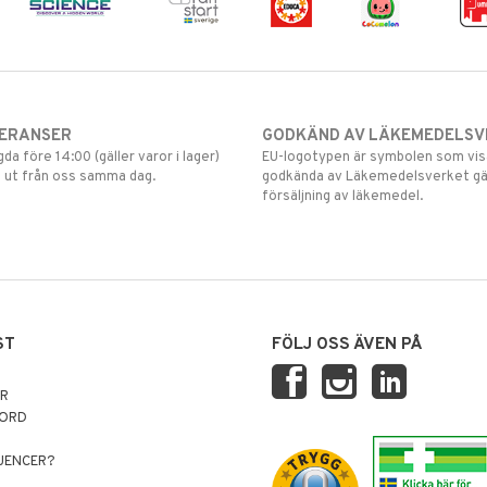
VERANSER
GODKÄND AV LÄKEMEDELSV
gda före 14:00 (gäller varor i lager)
EU-logotypen är symbolen som visar
 ut från oss samma dag.
godkända av Läkemedelsverket gä
försäljning av läkemedel.
ST
FÖLJ OSS ÄVEN PÅ
AR
NORD
LUENCER?