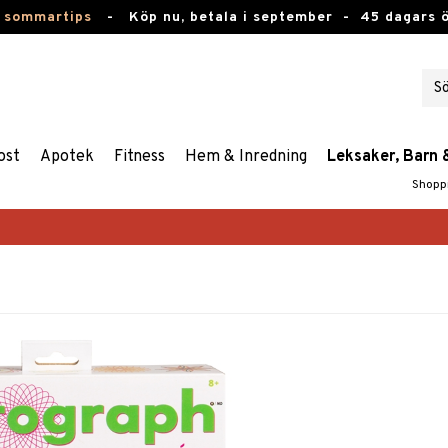
 sommartips
-
Köp nu, betala i september -
45 dagars 
ost
Apotek
Fitness
Hem & Inredning
Leksaker, Barn 
Shopp
n