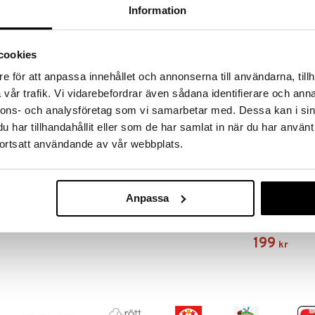
SKRIV RECENSION
TIPSA EN VÄN
Information
nifika mönster - Spirograph från 1965! Kreativa
cookies
 matematiken och konsten. De enkla ritverktygen
e för att anpassa innehållet och annonserna till användarna, tillh
 mönster. I denna sats är Spirograph-hjulen, ringarna
vår trafik. Vi vidarebefordrar även sådana identifierare och anna
nnons- och analysföretag som vi samarbetar med. Dessa kan i sin
har tillhandahållit eller som de har samlat in när du har använt
ortsatt användande av vår webbplats.
Anpassa
Spirograph An
SPIROGRAPH
199
kr