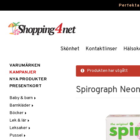
Perfekta
Skönhet
Kontaktlinser
Hälsok
VARUMÄRKEN
Produkten har utgått
KAMPANJER
NYA PRODUKTER
PRESENTKORT
Spirograph Neo
Baby & barn
Barnkläder
Accessoarer
Böcker
Aktivitet
Accessoarer
För håret
Lek & lär
Äta
Badkläder & UV-kläder
Dagböcker
Hattar & Mössor
Babygym
Kepsar & Solhattar
Leksaker
Badrockar & Handdukar
Klänningar
Läs & Lär
Experiment
Övrigt
Babysitters
Barnservis
Pussel
Barnvagnstillbehör
Nederdelar
Målarböcker
Inlärningsspel
Adventskalendrar
Plånböcker
Bit & Skallra
Haklappar