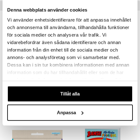
Populära produkter
Denna webbplats använder cookies
Vi använder enhetsidentifierare för att anpassa innehållet
och annonserna till användarna, tillhandahålla funktioner
för sociala medier och analysera vår trafik. Vi
vidarebefordrar även sådana identifierare och annan
information från din enhet till de sociala medier och
annons- och analysföretag som vi samarbetar med.
Dessa kan i sin tur kombinera informationen med annan
information som du har tillhandahållit eller som de har
samlat in när du har använt deras tjänster. Du godkänner
Babblarna Min Första Målarbok
Pippi Långstrump Min Första Målarbok
våra cookies vid fortsatt användande av vår webbplats.
EGMONT KÄRNAN
EGMONT KÄRNAN
Tillåt alla
45
39
kr
kr
Anpassa