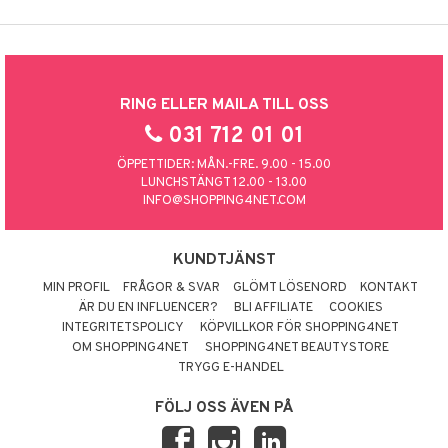
RING ELLER MAILA TILL OSS
031 712 01 01
ÖPPETTIDER: MÅN.-FRE. 9.00 - 15.00
LUNCHSTÄNGT 12.00 - 13.00
INFO@SHOPPING4NET.COM
KUNDTJÄNST
MIN PROFIL
FRÅGOR & SVAR
GLÖMT LÖSENORD
KONTAKT
ÄR DU EN INFLUENCER?
BLI AFFILIATE
COOKIES
INTEGRITETSPOLICY
KÖPVILLKOR FÖR SHOPPING4NET
OM SHOPPING4NET
SHOPPING4NET BEAUTYSTORE
TRYGG E-HANDEL
FÖLJ OSS ÄVEN PÅ