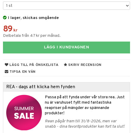
tyrt
elningen
gtoys
s
O Classic
saker
tik
ens Barn
I lager, skickas omgående
ney
O Creator
o
uslek
89
ållan
ney Prinsessor
GO Disney
kr
badabado
andlek
Delbetala från 47 kr per månad.
ffi Love
l
O Disney Princess
ki
mhus-leksaker
LÄGG I KUNDVAGNEN
zen
GO DUPLO
mhus-spel
ta Gris
O Friends
LÄGG TILL PÅ ÖNSKELISTA
SKRIV RECENSION
ry Potter
O Minecraft
TIPSA EN VÄN
lo Kitty
GO Ninjago
REA - dags att klicka hem fynden
.L.
GO Speed Champions
Passa på att fynda under vår stora rea. Just
mma Mu
GO Spidey
nu är varuhuset fyllt med fantastiska
reapriser på mängder av spännande
le
O Super Heroes
produkter!
min
ic
Rean pågår fram till 31/8-2026, men var
snabb - dina favoritprodukter kan fort ta slut!
Little Pony