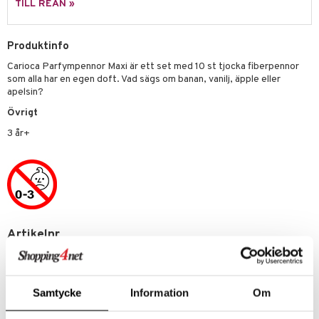
TILL REAN »
 Patrol
tson & Findus
Produktinfo
Carioca Parfympennor Maxi är ett set med 10 st tjocka fiberpennor
pi Långstrump
som alla har en egen doft. Vad sägs om banan, vanilj, äpple eller
kemon
apelsin?
Övrigt
amashjältarna
3 år+
ållan
derman
er Mario
Artikelnr
TCA57-1-XX
Lägsta pris senaste 30 dagarna: 89 kr
Samtycke
Information
Om