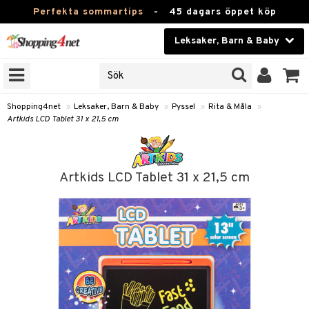
Perfekta sommartips
-
45 dagars öppet köp
Leksaker, Barn & Baby
RKEN
Skönhet
JER
ODUKTER
Kontaktlinser
Shopping4net
»
Leksaker, Barn & Baby
»
Pyssel
»
Rita & Måla
»
Artkids LCD Tablet 31 x 21,5 cm
TKORT
Hälsokost
Apotek
arn
Artkids LCD Tablet 31 x 21,5 cm
er
oarer
Fitness
 håret
et
oarer
Hem & Inredning
tar & Mössor
bygym
sar & Solhattar
der & UV-kläder
ker
Leksaker, Barn & Baby
igt
ysitters
nservis
kar & Handdukar
ngar
är
ment
Varumärken
nböcker
 & Skallra
lappar
nstillbehör
elar
öcker
ngsspel
skalendrar
Kampanjer
ycken
iler
lådor & Matförvaring
gings
d/Mamma
lar
tböcker
ment
k
tar