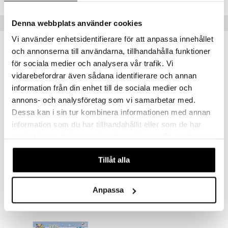
Tips till dig
Denna webbplats använder cookies
Vi använder enhetsidentifierare för att anpassa innehållet
och annonserna till användarna, tillhandahålla funktioner
för sociala medier och analysera vår trafik. Vi
vidarebefordrar även sådana identifierare och annan
information från din enhet till de sociala medier och
annons- och analysföretag som vi samarbetar med.
Dessa kan i sin tur kombinera informationen med annan
information som du har tillhandahållit eller som de har
samlat in när du har använt deras tjänster. Du godkänner
våra cookies vid fortsatt användande av vår webbplats.
Artkids 3-i-1 Magnet Tavla
Artkids Gipsset Cupcake
Tillåt alla
ARTKIDS
ARTKIDS
199
59
kr
kr
Anpassa