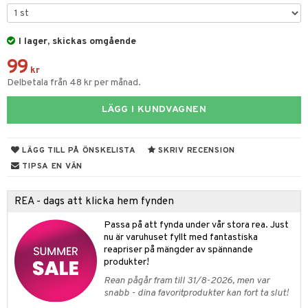
tyrt
elningen
gtoys
s
O Classic
saker
tik
ens Barn
I lager, skickas omgående
ney
O Creator
o
uslek
99
ållan
ney Prinsessor
GO Disney
kr
badabado
andlek
Delbetala från 48 kr per månad.
ffi Love
l
O Disney Princess
ki
mhus-leksaker
LÄGG I KUNDVAGNEN
zen
GO DUPLO
mhus-spel
ta Gris
O Friends
LÄGG TILL PÅ ÖNSKELISTA
SKRIV RECENSION
ry Potter
O Minecraft
TIPSA EN VÄN
lo Kitty
GO Ninjago
REA - dags att klicka hem fynden
.L.
GO Speed Champions
Passa på att fynda under vår stora rea. Just
mma Mu
GO Spidey
nu är varuhuset fyllt med fantastiska
reapriser på mängder av spännande
le
O Super Heroes
produkter!
min
ic
Rean pågår fram till 31/8-2026, men var
snabb - dina favoritprodukter kan fort ta slut!
Little Pony