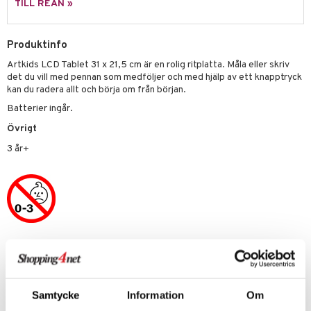
TILL REAN »
 Patrol
tson & Findus
Produktinfo
Artkids LCD Tablet 31 x 21,5 cm är en rolig ritplatta. Måla eller skriv
pi Långstrump
det du vill med pennan som medföljer och med hjälp av ett knapptryck
kemon
kan du radera allt och börja om från början.
Batterier ingår.
amashjältarna
Övrigt
ållan
3 år+
derman
er Mario
Artikelnr
TVK91-1-XX
Samtycke
Information
Om
Lägsta pris senaste 30 dagarna: 99 kr