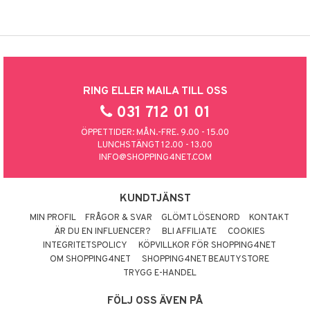
RING ELLER MAILA TILL OSS
031 712 01 01
ÖPPETTIDER: MÅN.-FRE. 9.00 - 15.00
LUNCHSTÄNGT 12.00 - 13.00
INFO@SHOPPING4NET.COM
KUNDTJÄNST
MIN PROFIL
FRÅGOR & SVAR
GLÖMT LÖSENORD
KONTAKT
ÄR DU EN INFLUENCER?
BLI AFFILIATE
COOKIES
INTEGRITETSPOLICY
KÖPVILLKOR FÖR SHOPPING4NET
OM SHOPPING4NET
SHOPPING4NET BEAUTYSTORE
TRYGG E-HANDEL
FÖLJ OSS ÄVEN PÅ