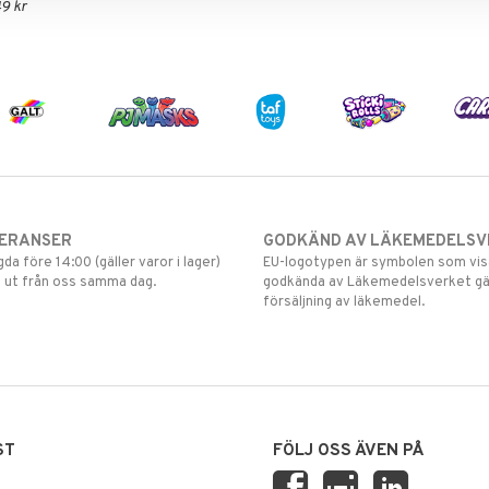
9 kr
VERANSER
GODKÄND AV LÄKEMEDELSV
gda före 14:00 (gäller varor i lager)
EU-logotypen är symbolen som visar
 ut från oss samma dag.
godkända av Läkemedelsverket gä
försäljning av läkemedel.
ST
FÖLJ OSS ÄVEN PÅ