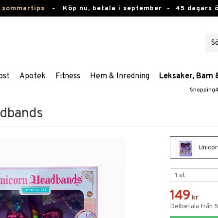
 sommartips
-
Köp nu, betala i september -
45 dagars 
ost
Apotek
Fitness
Hem & Inredning
Leksaker, Barn 
Shopping
adbands
Unicor
149
kr
Delbetala från 