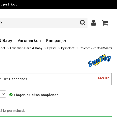
öppet köp
& Baby
Varumärken
Kampanjer
4net
»
Leksaker, Barn & Baby
»
Pyssel
»
Pysselset
»
Unicorn DIY Headbands
149 kr
n DIY Headbands
I lager, skickas omgående
53 kr per månad.