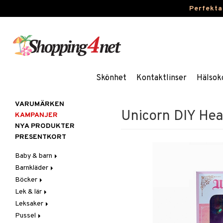
Perfekta
Skönhet
Kontaktlinser
Hälsok
VARUMÄRKEN
Unicorn DIY He
KAMPANJER
NYA PRODUKTER
PRESENTKORT
Baby & barn
Barnkläder
Accessoarer
Böcker
Aktivitet
Accessoarer
För håret
Lek & lär
Äta
Badkläder & UV-kläder
Dagböcker
Hattar & Mössor
Babygym
Kepsar & Solhattar
Leksaker
Badrockar & Handdukar
Klänningar
Läs & Lär
Experiment
Övrigt
Babysitters
Barnservis
Pussel
Barnvagnstillbehör
Nederdelar
Målarböcker
Inlärningsspel
Adventskalendrar
Plånböcker
Bit & Skallra
Haklappar