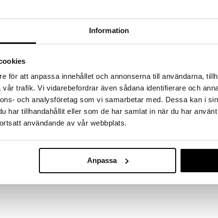
 fram till 31/8-2026, men var snabb - dina
ukter kan fort ta slut!
N »
Information
Friendship Br
cookies
t pysselset för alla kreativa! Du kan göra 10 unika
älp av alla tillbehör som följer med.
e för att anpassa innehållet och annonserna till användarna, tillh
SUNTOY
r din outfit eller för speciella tillfällen.
vår trafik. Vi vidarebefordrar även sådana identifierare och anna
79
kr
nnons- och analysföretag som vi samarbetar med. Dessa kan i sin
har tillhandahållit eller som de har samlat in när du har använt
ortsatt användande av vår webbplats.
Anpassa