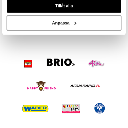
Tillåt alla
So Slime Slime Ice-Machine
So Slime X-tra Sensations 4-pack
SO SLIME
SO SLIME
Anpassa
249
155
kr
kr