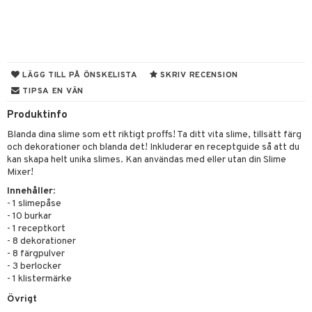
tyrt
elningen
gtoys
s
O Classic
saker
tik
ens Barn
ney
O Creator
o
uslek
ållan
ney Prinsessor
GO Disney
badabado
andlek
LÄGG TILL PÅ ÖNSKELISTA
SKRIV RECENSION
ffi Love
TIPSA EN VÄN
l
O Disney Princess
ki
mhus-leksaker
Produktinfo
zen
GO DUPLO
mhus-spel
Blanda dina slime som ett riktigt proffs! Ta ditt vita slime, tillsätt färg
ta Gris
O Friends
och dekorationer och blanda det! Inkluderar en receptguide så att du
kan skapa helt unika slimes. Kan användas med eller utan din Slime
ry Potter
O Minecraft
Mixer!
lo Kitty
GO Ninjago
Innehåller
:
- 1 slimepåse
.L.
GO Speed Champions
- 10 burkar
- 1 receptkort
mma Mu
GO Spidey
- 8 dekorationer
- 8 färgpulver
le
O Super Heroes
- 3 berlocker
- 1 klistermärke
min
ic
Övrigt
Little Pony