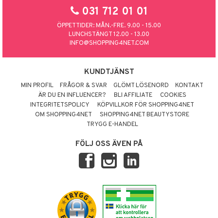
031 712 01 01
ÖPPETTIDER: MÅN.-FRE. 9.00 - 15.00
LUNCHSTÄNGT 12.00 - 13.00
INFO@SHOPPING4NET.COM
KUNDTJÄNST
MIN PROFIL
FRÅGOR & SVAR
GLÖMT LÖSENORD
KONTAKT
ÄR DU EN INFLUENCER?
BLI AFFILIATE
COOKIES
INTEGRITETSPOLICY
KÖPVILLKOR FÖR SHOPPING4NET
OM SHOPPING4NET
SHOPPING4NET BEAUTYSTORE
TRYGG E-HANDEL
FÖLJ OSS ÄVEN PÅ