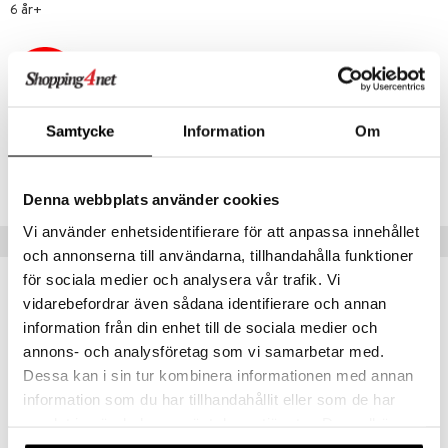
6 år+
 Patrol
tson & Findus
pi Långstrump
kemon
Samtycke
Information
Om
Artikelnr
amashjältarna
TAO56-1-XX
ållan
Denna webbplats använder cookies
Vi använder enhetsidentifierare för att anpassa innehållet
derman
Tips till dig
och annonserna till användarna, tillhandahålla funktioner
er Mario
för sociala medier och analysera vår trafik. Vi
vidarebefordrar även sådana identifierare och annan
information från din enhet till de sociala medier och
annons- och analysföretag som vi samarbetar med.
Dessa kan i sin tur kombinera informationen med annan
information som du har tillhandahållit eller som de har
samlat in när du har använt deras tjänster. Du godkänner
våra cookies vid fortsatt användande av vår webbplats.