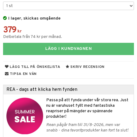
tyrt
elningen
gtoys
s
O Classic
saker
tik
ens Barn
I lager, skickas omgående
ney
O Creator
o
uslek
379
ållan
ney Prinsessor
GO Disney
kr
badabado
andlek
Delbetala från 74 kr per månad.
ffi Love
l
O Disney Princess
ki
mhus-leksaker
LÄGG I KUNDVAGNEN
zen
GO DUPLO
mhus-spel
ta Gris
O Friends
LÄGG TILL PÅ ÖNSKELISTA
SKRIV RECENSION
ry Potter
O Minecraft
TIPSA EN VÄN
lo Kitty
GO Ninjago
REA - dags att klicka hem fynden
.L.
GO Speed Champions
Passa på att fynda under vår stora rea. Just
mma Mu
GO Spidey
nu är varuhuset fyllt med fantastiska
reapriser på mängder av spännande
le
O Super Heroes
produkter!
min
ic
Rean pågår fram till 31/8-2026, men var
snabb - dina favoritprodukter kan fort ta slut!
Little Pony