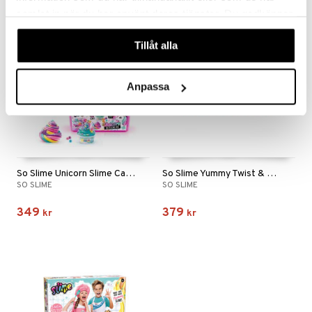
samlat in när du har använt deras tjänster. Du godkänner
våra cookies vid fortsatt användande av vår webbplats.
Tillåt alla
Anpassa
So Slime Unicorn Slime Case
So Slime Yummy Twist & Slime
SO SLIME
SO SLIME
349
379
kr
kr