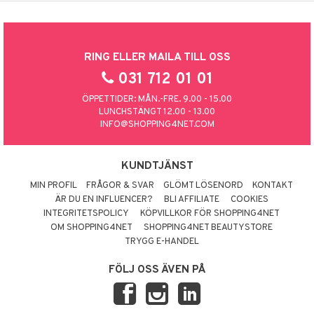
RING ELLER MAILA TILL OSS
031 712 01 01
ÖPPETTIDER: MÅN.-FRE. 9.00 - 15.00
LUNCHSTÄNGT 12.00 - 13.00
INFO@SHOPPING4NET.COM
KUNDTJÄNST
MIN PROFIL
FRÅGOR & SVAR
GLÖMT LÖSENORD
KONTAKT
ÄR DU EN INFLUENCER?
BLI AFFILIATE
COOKIES
INTEGRITETSPOLICY
KÖPVILLKOR FÖR SHOPPING4NET
OM SHOPPING4NET
SHOPPING4NET BEAUTYSTORE
TRYGG E-HANDEL
FÖLJ OSS ÄVEN PÅ