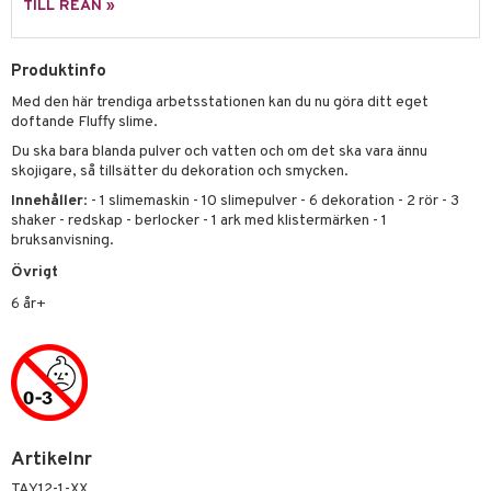
TILL REAN »
 Patrol
tson & Findus
Produktinfo
Med den här trendiga arbetsstationen kan du nu göra ditt eget
pi Långstrump
doftande Fluffy slime.
kemon
Du ska bara blanda pulver och vatten och om det ska vara ännu
skojigare, så tillsätter du dekoration och smycken.
amashjältarna
Innehåller
: - 1 slimemaskin - 10 slimepulver - 6 dekoration - 2 rör - 3
ållan
shaker - redskap - berlocker - 1 ark med klistermärken - 1
bruksanvisning.
derman
Övrigt
er Mario
6 år+
Artikelnr
TAY12-1-XX