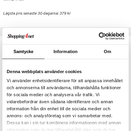
Lägsta pris senaste 30 dagarna: 379 kr
Tips till dig
Samtycke
Information
Om
Denna webbplats använder cookies
Vi använder enhetsidentifierare för att anpassa innehållet
och annonserna till användarna, tillhandahålla funktioner
för sociala medier och analysera vår trafik. Vi
vidarebefordrar även sådana identifierare och annan
So Slime ASMR Surprise Box
So Slime Slime Shaker Fluffy 3-Pack
information från din enhet till de sociala medier och
SO SLIME
SO SLIME
annons- och analysföretag som vi samarbetar med.
179
179
Dessa kan i sin tur kombinera informationen med annan
kr
kr
information som du har tillhandahållit eller som de har