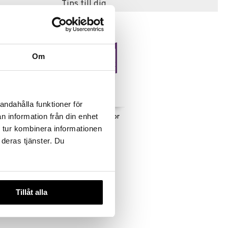
Tips till dig
Om
andahålla funktioner för
n information från din enhet
Quercetti Magnetsiffror
ver Stora
48 st
 tur kombinera informationen
QUERCETTI
 deras tjänster. Du
89
kr
Tillåt alla