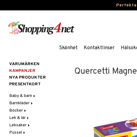
Perfekta
Skönhet
Kontaktlinser
Hälsok
VARUMÄRKEN
Quercetti Magne
KAMPANJER
NYA PRODUKTER
PRESENTKORT
Baby & barn
Barnkläder
Accessoarer
Böcker
Aktivitet
Accessoarer
För håret
Lek & lär
Äta
Badkläder & UV-kläder
Dagböcker
Hattar & Mössor
Babygym
Kepsar & Solhattar
Leksaker
Badrockar & Handdukar
Klänningar
Läs & Lär
Experiment
Övrigt
Babysitters
Barnservis
Pussel
Barnvagnstillbehör
Nederdelar
Målarböcker
Inlärningsspel
Adventskalendrar
Plånböcker
Bit & Skallra
Haklappar