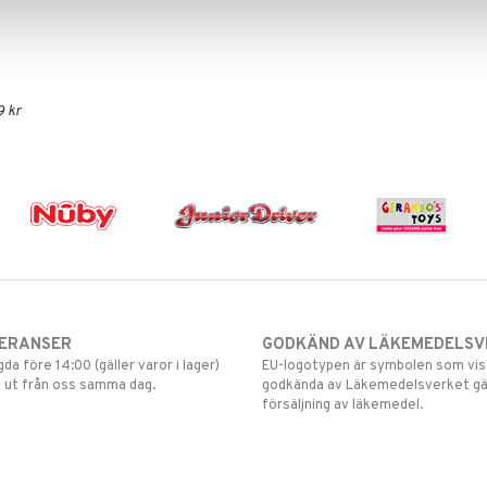
9 kr
VERANSER
GODKÄND AV LÄKEMEDELSV
gda före 14:00 (gäller varor i lager)
EU-logotypen är symbolen som visar
 ut från oss samma dag.
godkända av Läkemedelsverket gä
försäljning av läkemedel.