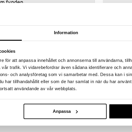
hem fynden
tt fynda under vår stora rea. Just nu är varuhuset
fantastiska reapriser på mängder av spännande
!
 fram till 31/8-2026, men var snabb - dina
Information
ukter kan fort ta slut!
N »
cookies
e för att anpassa innehållet och annonserna till användarna, tillh
vår trafik. Vi vidarebefordrar även sådana identifierare och anna
Quercetti
iga och lärorika för små barn. Bokstäverna går
Magnetbokstä
nnons- och analysföretag som vi samarbetar med. Dessa kan i sin
 magneter kan fästas, ex kylskåpet eller frysen.
QUERCETTI
48 st
har tillhandahållit eller som de har samlat in när du har använt
89
kr
ortsatt användande av vår webbplats.
Anpassa