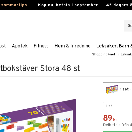
 sommartips
-
Köp nu, betala i september -
45 dagars 
ost
Apotek
Fitness
Hem & Inredning
Leksaker, Barn 
Shopping4net
»
Leksak
tbokstäver Stora 48 st
1 set 
89
kr
Delbetala från 