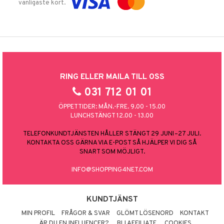
vanligaste kort.
RING ELLER MAILA TILL OSS
031 712 01 01
ÖPPETTIDER: MÅN.-FRE. 9.00 - 15.00
LUNCHSTÄNGT 12.00 - 13.00
TELEFONKUNDTJÄNSTEN HÅLLER STÄNGT 29 JUNI–27 JULI.
KONTAKTA OSS GÄRNA VIA E-POST SÅ HJÄLPER VI DIG SÅ
SNART SOM MÖJLIGT.
INFO@SHOPPING4NET.COM
KUNDTJÄNST
MIN PROFIL
FRÅGOR & SVAR
GLÖMT LÖSENORD
KONTAKT
ÄR DU EN INFLUENCER?
BLI AFFILIATE
COOKIES