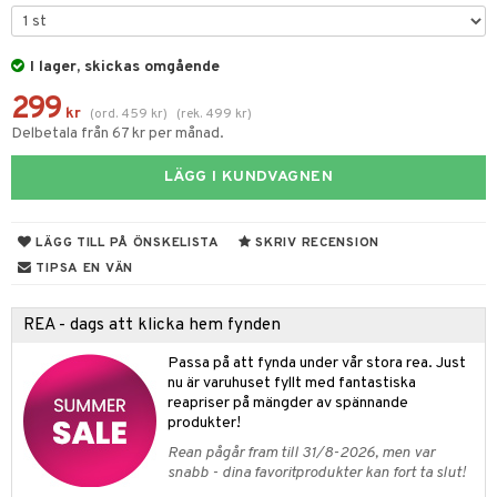
tyrt
elningen
gtoys
s
O Classic
saker
tik
ens Barn
I lager, skickas omgående
ney
O Creator
o
uslek
299
ållan
ney Prinsessor
GO Disney
kr
badabado
(
ord.
459
kr
)
(
rek.
499
kr
)
andlek
Delbetala från 67 kr per månad.
ffi Love
l
O Disney Princess
ki
mhus-leksaker
LÄGG I KUNDVAGNEN
zen
GO DUPLO
mhus-spel
ta Gris
O Friends
LÄGG TILL PÅ ÖNSKELISTA
SKRIV RECENSION
ry Potter
O Minecraft
TIPSA EN VÄN
lo Kitty
GO Ninjago
REA - dags att klicka hem fynden
.L.
GO Speed Champions
Passa på att fynda under vår stora rea. Just
mma Mu
GO Spidey
nu är varuhuset fyllt med fantastiska
reapriser på mängder av spännande
le
O Super Heroes
produkter!
min
ic
Rean pågår fram till 31/8-2026, men var
snabb - dina favoritprodukter kan fort ta slut!
Little Pony