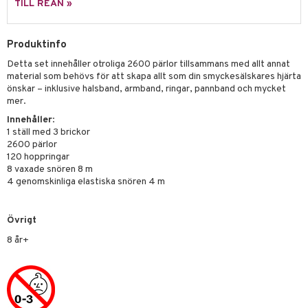
TILL REAN »
 Patrol
tson & Findus
Produktinfo
Detta set innehåller otroliga 2600 pärlor tillsammans med allt annat
pi Långstrump
material som behövs för att skapa allt som din smyckesälskares hjärta
kemon
önskar – inklusive halsband, armband, ringar, pannband och mycket
mer.
amashjältarna
Innehåller
:
1 ställ med 3 brickor
ållan
2600 pärlor
120 hoppringar
derman
8 vaxade snören 8 m
4 genomskinliga elastiska snören 4 m
er Mario
Övrigt
8 år+