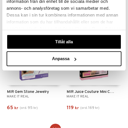
MAKE IT REAL
MAKE IT REAL
information från din enhet till de sociala medier och
annons- och analysföretag som vi samarbetar med.
179
65
239
95
kr
(
ord.
kr
)
kr
(
ord.
kr
)
Dessa kan i sin tur kombinera informationen med annan
information som du har tillhandahållit eller som de har
samlat in när du har använt deras tjänster. Du godkänner
-32%
-30%
våra cookies vid fortsatt användande av vår webbplats.
Tillåt alla
Anpassa
MIR Gem Stone Jewelry
MIR Juice Couture Mini Chains & Charms
MAKE IT REAL
MAKE IT REAL
65
119
95
169
kr
(
ord.
kr
)
kr
(
ord.
kr
)