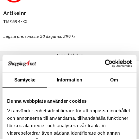
Artikelnr
TME59-1-XX
Lägsta pris senaste 30 dagarna: 299 kr
Tips till dig
-25%
-32%
Samtycke
Information
Om
Denna webbplats använder cookies
Vi använder enhetsidentifierare för att anpassa innehållet
och annonserna till användarna, tillhandahålla funktioner
för sociala medier och analysera vår trafik. Vi
vidarebefordrar även sådana identifierare och annan
MIR Beads 2-Go DIY Jewelry Set
MIR Color Change Diy Bracelets