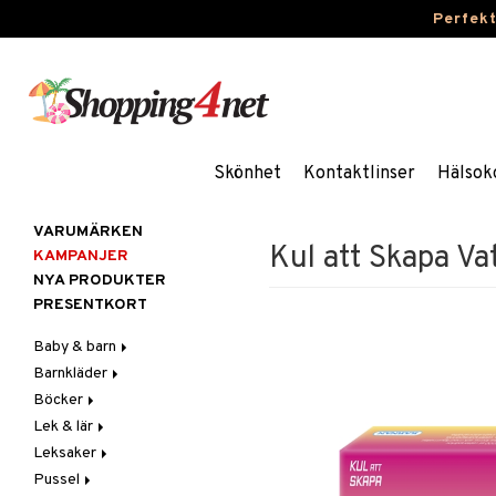
Perfek
Skönhet
Kontaktlinser
Hälsok
VARUMÄRKEN
Kul att Skapa Va
KAMPANJER
NYA PRODUKTER
PRESENTKORT
Baby & barn
Barnkläder
Accessoarer
Böcker
Aktivitet
Accessoarer
För håret
Lek & lär
Äta
Badkläder & UV-kläder
Dagböcker
Hattar & Mössor
Babygym
Kepsar & Solhattar
Leksaker
Badrockar & Handdukar
Klänningar
Läs & Lär
Experiment
Övrigt
Babysitters
Barnservis
Pussel
Barnvagnstillbehör
Nederdelar
Målarböcker
Inlärningsspel
Adventskalendrar
Plånböcker
Bit & Skallra
Haklappar