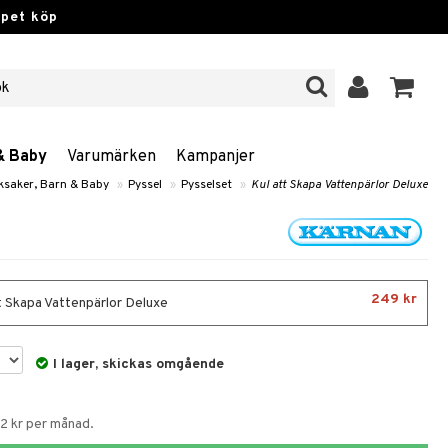
ppet köp
& Baby
Varumärken
Kampanjer
ksaker, Barn & Baby
»
Pyssel
»
Pysselset
»
Kul att Skapa Vattenpärlor Deluxe
249 kr
t Skapa Vattenpärlor Deluxe
I lager, skickas omgående
62 kr per månad.