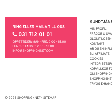
KUNDTJÄN
RING ELLER MAILA TILL OSS
MIN PROFIL
031 712 01 01
FRÅGOR & SV
GLÖMT LÖSE
ÖPPETTIDER: MÅN.-FRE. 9.00 - 15.00
KONTAKT
LUNCHSTÄNGT 12.00 - 13.00
ÄR DU EN INF
INFO@SHOPPING4NET.COM
BLI AFFILIATE
COOKIES
INTEGRITETSP
KÖPVILLKOR F
OM SHOPPING
SHOPPING4NE
TRYGG E-HAN
© 2026 SHOPPING4NET
•
SITEMAP