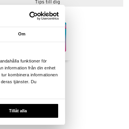
Tips till dig
Om
andahålla funktioner för
Studsbollar
Kul att Skapa Suddisar
n information från din enhet
 tur kombinera informationen
AN
EGMONT KÄRNAN
 deras tjänster. Du
89
kr
Tillåt alla