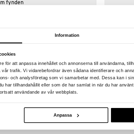
hem fynden
tt fynda under vår stora rea. Just nu är varuhuset
fantastiska reapriser på mängder av spännande
!
 fram till 31/8-2026, men var snabb - dina
Information
ukter kan fort ta slut!
N »
cookies
e för att anpassa innehållet och annonserna till användarna, tillh
Kul att Skapa 
vår trafik. Vi vidarebefordrar även sådana identifierare och anna
 innehåller 6000 st vattenpärlor i en förvaringslåda,
gurmallar, 1 vattenpärlspenna, 1 sprayflaska och
nnons- och analysföretag som vi samarbetar med. Dessa kan i sin
EGMONT KÄRN
har tillhandahållit eller som de har samlat in när du har använt
89
kr
teg-för-steg-instruktioner på svenska.
ortsatt användande av vår webbplats.
Anpassa