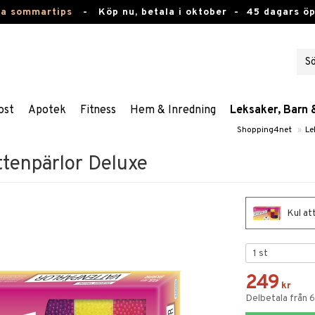
ta sommartips
-
Köp nu, betala i oktober -
45 dagars ö
ost
Apotek
Fitness
Hem & Inredning
Leksaker, Barn 
Shopping4net
»
Le
ttenpärlor Deluxe
Kul at
249
kr
Delbetala från 