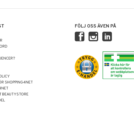
ST
FÖLJ OSS ÄVEN PÅ
AR
NORD
LUENCER?
OLICY
ÖR SHOPPING4NET
4NET
T BEAUTYSTORE
DEL