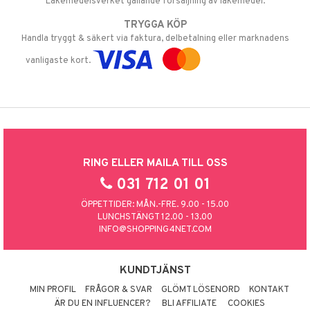
Läkemedelsverket gällande försäljning av läkemedel.
TRYGGA KÖP
Handla tryggt & säkert via faktura, delbetalning eller marknadens
vanligaste kort.
RING ELLER MAILA TILL OSS
031 712 01 01
ÖPPETTIDER: MÅN.-FRE. 9.00 - 15.00
LUNCHSTÄNGT 12.00 - 13.00
INFO@SHOPPING4NET.COM
KUNDTJÄNST
MIN PROFIL
FRÅGOR & SVAR
GLÖMT LÖSENORD
KONTAKT
ÄR DU EN INFLUENCER?
BLI AFFILIATE
COOKIES