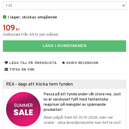
tyrt
elningen
gtoys
s
O Classic
saker
tik
ens Barn
I lager, skickas omgående
ney
O Creator
o
uslek
109
ållan
ney Prinsessor
GO Disney
kr
badabado
andlek
Delbetala från 49 kr per månad.
ffi Love
l
O Disney Princess
ki
mhus-leksaker
LÄGG I KUNDVAGNEN
zen
GO DUPLO
mhus-spel
ta Gris
O Friends
LÄGG TILL PÅ ÖNSKELISTA
SKRIV RECENSION
ry Potter
O Minecraft
TIPSA EN VÄN
lo Kitty
GO Ninjago
REA - dags att klicka hem fynden
.L.
GO Speed Champions
Passa på att fynda under vår stora rea. Just
mma Mu
GO Spidey
nu är varuhuset fyllt med fantastiska
reapriser på mängder av spännande
le
O Super Heroes
produkter!
min
ic
Rean pågår fram till 31/8-2026, men var
snabb - dina favoritprodukter kan fort ta slut!
Little Pony