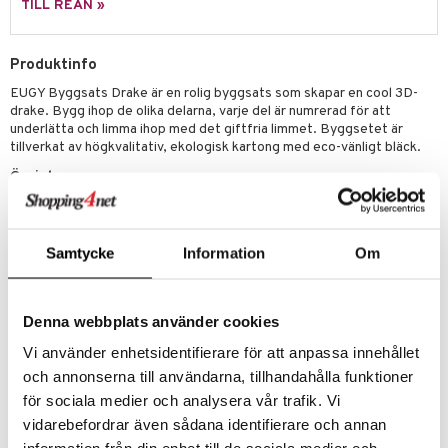
TILL REAN »
 Patrol
tson & Findus
Produktinfo
EUGY Byggsats Drake är en rolig byggsats som skapar en cool 3D-
pi Långstrump
drake. Bygg ihop de olika delarna, varje del är numrerad för att
kemon
underlätta och limma ihop med det giftfria limmet. Byggsetet är
tillverkat av högkvalitativ, ekologisk kartong med eco-vänligt bläck.
amashjältarna
Övrigt
ållan
Ålder: 6 år+
derman
Samtycke
Information
Om
er Mario
Denna webbplats använder cookies
Artikelnr
Vi använder enhetsidentifierare för att anpassa innehållet
TEBP0-1-XX
och annonserna till användarna, tillhandahålla funktioner
för sociala medier och analysera vår trafik. Vi
Lägsta pris senaste 30 dagarna: 109 kr
vidarebefordrar även sådana identifierare och annan