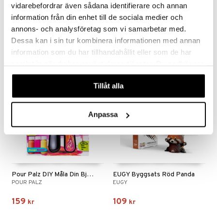
vidarebefordrar även sådana identifierare och annan
Kul Att Skapa Bamse Pärlsmycken
Sticki Rolls Sticki Book S2
information från din enhet till de sociala medier och
EGMONT KÄRNAN
STICKI ROLLS
annons- och analysföretag som vi samarbetar med.
99
199
kr
kr
Dessa kan i sin tur kombinera informationen med annan
information som du har tillhandahållit eller som de har
samlat in när du har använt deras tjänster. Du godkänner
våra cookies vid fortsatt användande av vår webbplats.
Tillåt alla
Anpassa
Pour Palz DIY Måla Din Björn
EUGY Byggsats Röd Panda
POUR PALZ
EUGY
159
109
kr
kr