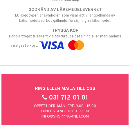
GODKÄND AV LÄKEMEDELSVERKET
EU-logotypen är symbolen som visar att vi är godkända av
Läkemedelsverket gällande försäljning av läkemedel.
TRYGGA KÖP
Handla tryggt & säkert via faktura, delbetalning eller marknadens
vanligaste kort.
RING ELLER MAILA TILL OSS
031 712 01 01
ÖPPETTIDER: MÅN.-FRE. 9.00 - 15.00
LUNCHSTÄNGT 12.00 - 13.00
INFO@SHOPPING4NET.COM