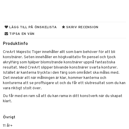
tyrt
elningen
gtoys
s
O Classic
saker
tik
ens Barn
ney
O Creator
o
uslek
ållan
LÄGG TILL PÅ ÖNSKELISTA
SKRIV RECENSION
ney Prinsessor
GO Disney
badabado
andlek
TIPSA EN VÄN
ffi Love
l
O Disney Princess
ki
mhus-leksaker
Produktinfo
zen
GO DUPLO
mhus-spel
CreArt Majestic Tiger innehåller allt som barn behöver för att bli
konstnärer. Seten innehåller en högkvalitativ fin pensel och tjock
ta Gris
O Friends
akrylfärg som hjälper blomstrande konstnärer uppnå fantastiska
ry Potter
resultat. Med CreArt slipper blivande konstnärer svarta konturer.
O Minecraft
Istället är kanterna tryckta i den färg som området ska målas med.
lo Kitty
GO Ninjago
Det innebär att när målningen är klar, kommer kanterna och
konturerna att se proffsigare ut och du får ett slutresultat som du kan
.L.
GO Speed Champions
vara riktigt stolt över.
Du får med en ram så att du kan rama in ditt konstverk när du skapat
mma Mu
GO Spidey
klart.
le
O Super Heroes
min
ic
Övrigt
11 år+
Little Pony