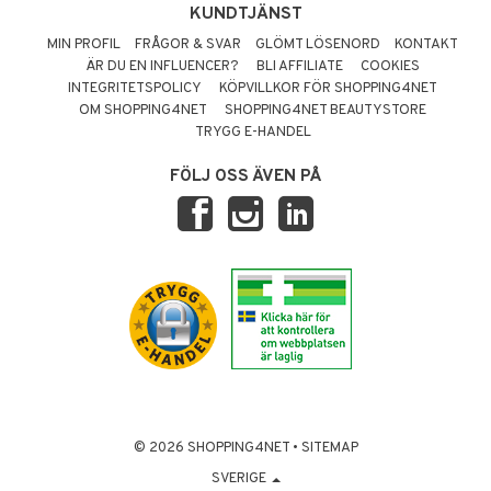
KUNDTJÄNST
MIN PROFIL
FRÅGOR & SVAR
GLÖMT LÖSENORD
KONTAKT
ÄR DU EN INFLUENCER?
BLI AFFILIATE
COOKIES
INTEGRITETSPOLICY
KÖPVILLKOR FÖR SHOPPING4NET
OM SHOPPING4NET
SHOPPING4NET BEAUTYSTORE
TRYGG E-HANDEL
FÖLJ OSS ÄVEN PÅ
© 2026 SHOPPING4NET
•
SITEMAP
SVERIGE