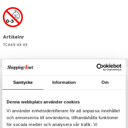
 Patrol
tson & Findus
pi Långstrump
kemon
Artikelnr
TCA65-XX-XX
amashjältarna
ållan
Populära produkter
derman
er Mario
Samtycke
Information
Om
Denna webbplats använder cookies
Vi använder enhetsidentifierare för att anpassa innehållet
och annonserna till användarna, tillhandahålla funktioner
för sociala medier och analysera vår trafik. Vi