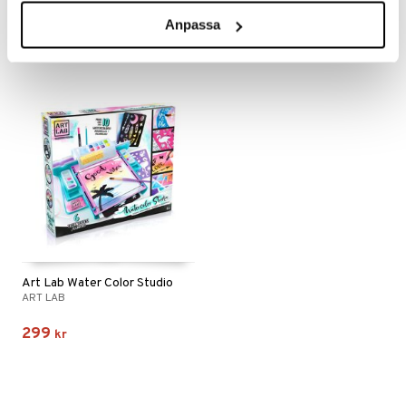
Anpassa
329
299
kr
kr
Art Lab Water Color Studio
ART LAB
299
kr