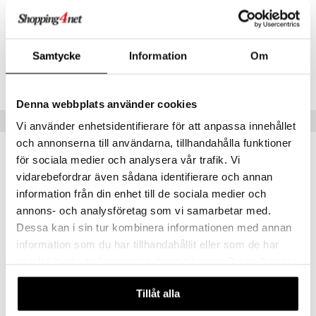
Artikelnr
TAY33-1-XX
Samtycke
Information
Om
Lägsta pris senaste 30 dagarna: 299 kr
Denna webbplats använder cookies
Tips till dig
Vi använder enhetsidentifierare för att anpassa innehållet
och annonserna till användarna, tillhandahålla funktioner
för sociala medier och analysera vår trafik. Vi
vidarebefordrar även sådana identifierare och annan
information från din enhet till de sociala medier och
annons- och analysföretag som vi samarbetar med.
Dessa kan i sin tur kombinera informationen med annan
information som du har tillhandahållit eller som de har
samlat in när du har använt deras tjänster. Du godkänner
våra cookies vid fortsatt användande av vår webbplats.
Tillåt alla
Art Lab Doodle Copy
Art Lab Pouring Art Studio
ART LAB
ART LAB