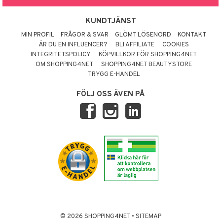
KUNDTJÄNST
MIN PROFIL
FRÅGOR & SVAR
GLÖMT LÖSENORD
KONTAKT
ÄR DU EN INFLUENCER?
BLI AFFILIATE
COOKIES
INTEGRITETSPOLICY
KÖPVILLKOR FÖR SHOPPING4NET
OM SHOPPING4NET
SHOPPING4NET BEAUTYSTORE
TRYGG E-HANDEL
FÖLJ OSS ÄVEN PÅ
© 2026 SHOPPING4NET
•
SITEMAP