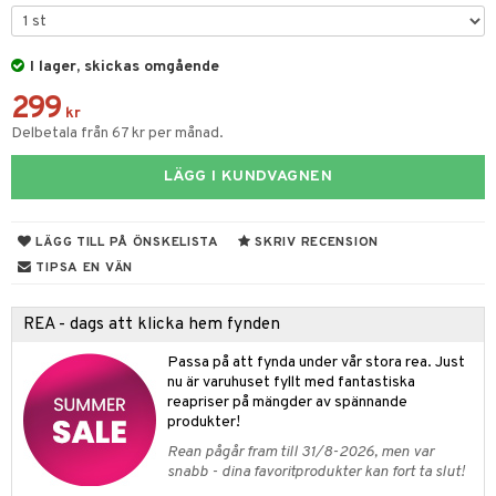
tyrt
elningen
gtoys
s
O Classic
saker
tik
ens Barn
I lager, skickas omgående
ney
O Creator
o
uslek
299
ållan
ney Prinsessor
GO Disney
kr
badabado
andlek
Delbetala från 67 kr per månad.
ffi Love
l
O Disney Princess
ki
mhus-leksaker
LÄGG I KUNDVAGNEN
zen
GO DUPLO
mhus-spel
ta Gris
O Friends
LÄGG TILL PÅ ÖNSKELISTA
SKRIV RECENSION
ry Potter
O Minecraft
TIPSA EN VÄN
lo Kitty
GO Ninjago
REA - dags att klicka hem fynden
.L.
GO Speed Champions
Passa på att fynda under vår stora rea. Just
mma Mu
GO Spidey
nu är varuhuset fyllt med fantastiska
reapriser på mängder av spännande
le
O Super Heroes
produkter!
min
ic
Rean pågår fram till 31/8-2026, men var
snabb - dina favoritprodukter kan fort ta slut!
Little Pony