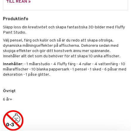
TILL REAN »
 Patrol
tson & Findus
Produktinfo
Släpp loss din kreativitet och skapa fantastiska 3D-bilder med Fluffy
pi Långstrump
Paint Studio.
kemon
Välj pensel, färg och kulör och så är du redo att skapa otroliga,
dynamiska målningseffekter på affischerna. Dekorera sedan med
amashjältarna
skojiga effekter och gör ditt konstverk ännu mer spännande.
Innehåller allt det som du behöver för att skapa 10 unika affischer.
ållan
Innehåller
: - 1 målarstudio - 4 Fluffy färg - 4 rullar - 4 vattenfärg - 10
derman
målaraffischer - 10 blanka pappersark - 1 pensel - 1 sked - 6 påsar med
dekoration - 1 påse glitter.
er Mario
Övrigt
6 år+