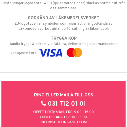
Beställningar lagda före 14:00 (gäller varor i lager) skickas normalt ut från
oss samma dag.
GODKÄND AV LÄKEMEDELSVERKET
EU-logotypen är symbolen som visar att vi är godkända av
Läkemedelsverket gällande försäljning av läkemedel.
TRYGGA KÖP
Handla tryggt & säkert via faktura, delbetalning eller marknadens
vanligaste kort.
RING ELLER MAILA TILL OSS
031 712 01 01
ÖPPETTIDER: MÅN.-FRE. 9.00 - 15.00
LUNCHSTÄNGT 12.00 - 13.00
INFO@SHOPPING4NET.COM