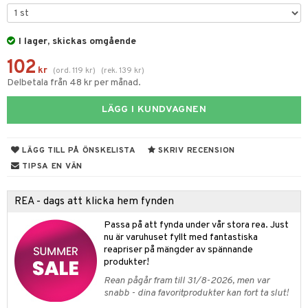
tyrt
elningen
gtoys
s
O Classic
saker
tik
ens Barn
I lager, skickas omgående
ney
O Creator
o
uslek
102
ållan
ney Prinsessor
GO Disney
kr
badabado
(
ord.
119
kr
)
(
rek.
139
kr
)
andlek
Delbetala från 48 kr per månad.
ffi Love
l
O Disney Princess
ki
mhus-leksaker
LÄGG I KUNDVAGNEN
zen
GO DUPLO
mhus-spel
ta Gris
O Friends
LÄGG TILL PÅ ÖNSKELISTA
SKRIV RECENSION
ry Potter
O Minecraft
TIPSA EN VÄN
lo Kitty
GO Ninjago
REA - dags att klicka hem fynden
.L.
GO Speed Champions
Passa på att fynda under vår stora rea. Just
mma Mu
GO Spidey
nu är varuhuset fyllt med fantastiska
reapriser på mängder av spännande
le
O Super Heroes
produkter!
min
ic
Rean pågår fram till 31/8-2026, men var
snabb - dina favoritprodukter kan fort ta slut!
Little Pony