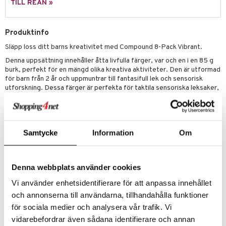
TILL REAN »
 Patrol
tson & Findus
Produktinfo
Släpp loss ditt barns kreativitet med Compound 8-Pack Vibrant.
pi Långstrump
Denna uppsättning innehåller åtta livfulla färger, var och en i en 85 g
kemon
burk, perfekt för en mängd olika kreativa aktiviteter. Den är utformad
för barn från 2 år och uppmuntrar till fantasifull lek och sensorisk
amashjältarna
utforskning. Dessa färger är perfekta för taktila sensoriska leksaker,
hantverksprojekt eller som påfyllning för befintliga Play-Doh-lekset
ållan
(säljs separat).
derman
Låt ditt barns ljusa idéer ta form med denna mångsidiga och färgglada
uppsättning.
Samtycke
Information
Om
er Mario
Övrigt
2 år+
Denna webbplats använder cookies
Vi använder enhetsidentifierare för att anpassa innehållet
Artikelnr
och annonserna till användarna, tillhandahålla funktioner
TPD49-1-XX
för sociala medier och analysera vår trafik. Vi
vidarebefordrar även sådana identifierare och annan
Lägsta pris senaste 30 dagarna: 102 kr