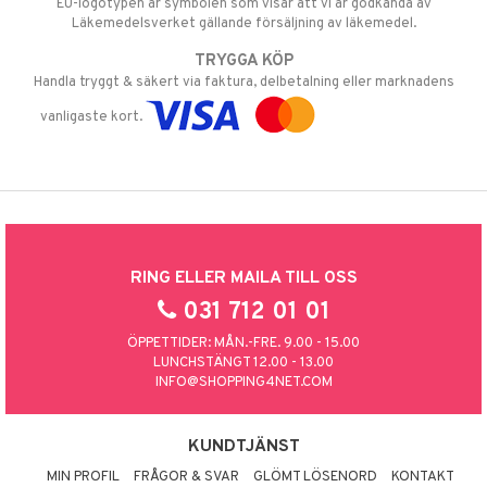
EU-logotypen är symbolen som visar att vi är godkända av
Läkemedelsverket gällande försäljning av läkemedel.
TRYGGA KÖP
Handla tryggt & säkert via faktura, delbetalning eller marknadens
vanligaste kort.
RING ELLER MAILA TILL OSS
031 712 01 01
ÖPPETTIDER: MÅN.-FRE. 9.00 - 15.00
LUNCHSTÄNGT 12.00 - 13.00
INFO@SHOPPING4NET.COM
KUNDTJÄNST
MIN PROFIL
FRÅGOR & SVAR
GLÖMT LÖSENORD
KONTAKT