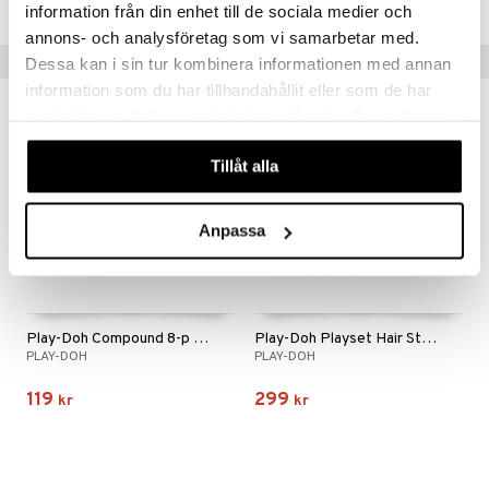
information från din enhet till de sociala medier och
annons- och analysföretag som vi samarbetar med.
Tips till dig
Dessa kan i sin tur kombinera informationen med annan
information som du har tillhandahållit eller som de har
samlat in när du har använt deras tjänster. Du godkänner
våra cookies vid fortsatt användande av vår webbplats.
Tillåt alla
Anpassa
Play-Doh Compound 8-p Rainbow
Play-Doh Playset Hair Stylin Salon
PLAY-DOH
PLAY-DOH
119
299
kr
kr