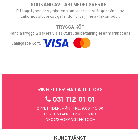
GODKÄND AV LÄKEMEDELSVERKET
EU-logotypen är symbolen som visar att vi är godkända av
Läkemedelsverket gällande försäljning av läkemedel.
TRYGGA KÖP
Handla tryggt & säkert via faktura, delbetalning eller marknadens
vanligaste kort.
RING ELLER MAILA TILL OSS
031 712 01 01
ÖPPETTIDER: MÅN.-FRE. 9.00 - 15.00
LUNCHSTÄNGT 12.00 - 13.00
INFO@SHOPPING4NET.COM
KUNDTJÄNST