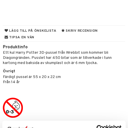
tyrt
s
gtoys
s
O Classic
saker
ens Barn
ney
O Creator
o
uslek
ållan
ney Prinsessor
GO Disney
badabado
andlek
LÄGG TILL PÅ ÖNSKELISTA
SKRIV RECENSION
ffi Love
TIPSA EN VÄN
l
O Disney Princess
ki
mhus-leksaker
Produktinfo
zen
GO DUPLO
mhus-spel
Ett kul Harry Potter 3D-pussel från Wrebbit som kommer bli
ta Gris
O Friends
Diagongränden. Pusslet har 450 bitar som är tillverkade i tunn
kartong med baksida av skumplast och är 6 mm tjocka.
ry Potter
O Minecraft
Övrigt
lo Kitty
GO Ninjago
Färdigt pussel är 55 x 20 x 22 cm
Från 14 år
.L.
GO Speed Champions
mma Mu
GO Spidey
le
O Super Heroes
min
ic
Little Pony