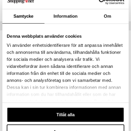
Artikelnr
 Patrol
TWR04-1-XX
Samtycke
Information
Om
tson & Findus
Tips till dig
pi Långstrump
Denna webbplats använder cookies
kemon
Vi använder enhetsidentifierare för att anpassa innehållet
amashjältarna
och annonserna till användarna, tillhandahålla funktioner
ållan
för sociala medier och analysera vår trafik. Vi
vidarebefordrar även sådana identifierare och annan
derman
information från din enhet till de sociala medier och
er Mario
annons- och analysföretag som vi samarbetar med.
Dessa kan i sin tur kombinera informationen med annan
information som du har tillhandahållit eller som de har
Wrebbit 3D Pussel Harry Potter Hogwarts Express
samlat in när du har använt deras tjänster. Du godkänner
WREBBIT
våra cookies vid fortsatt användande av vår webbplats.
Tillåt alla
299
kr