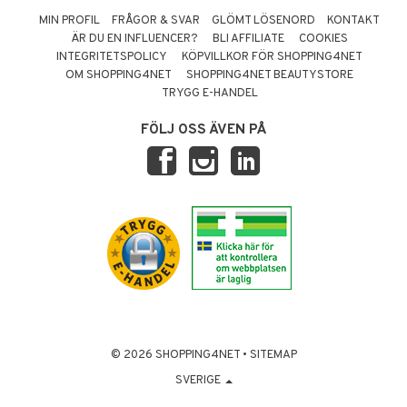
MIN PROFIL
FRÅGOR & SVAR
GLÖMT LÖSENORD
KONTAKT
ÄR DU EN INFLUENCER?
BLI AFFILIATE
COOKIES
INTEGRITETSPOLICY
KÖPVILLKOR FÖR SHOPPING4NET
OM SHOPPING4NET
SHOPPING4NET BEAUTYSTORE
TRYGG E-HANDEL
FÖLJ OSS ÄVEN PÅ
© 2026 SHOPPING4NET
•
SITEMAP
SVERIGE