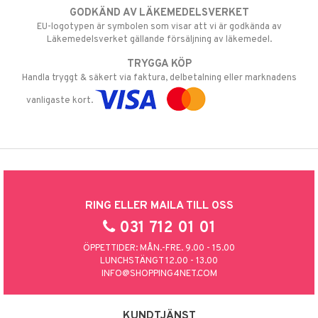
GODKÄND AV LÄKEMEDELSVERKET
EU-logotypen är symbolen som visar att vi är godkända av
Läkemedelsverket gällande försäljning av läkemedel.
TRYGGA KÖP
Handla tryggt & säkert via faktura, delbetalning eller marknadens
vanligaste kort.
RING ELLER MAILA TILL OSS
031 712 01 01
ÖPPETTIDER: MÅN.-FRE. 9.00 - 15.00
LUNCHSTÄNGT 12.00 - 13.00
INFO@SHOPPING4NET.COM
KUNDTJÄNST