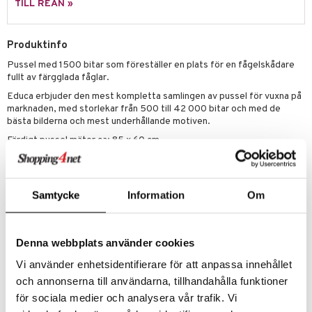
TILL REAN »
 Patrol
tson & Findus
Produktinfo
Pussel med 1500 bitar som föreställer en plats för en fågelskådare
pi Långstrump
fullt av färgglada fåglar.
kemon
Educa erbjuder den mest kompletta samlingen av pussel för vuxna på
marknaden, med storlekar från 500 till 42 000 bitar och med de
amashjältarna
bästa bilderna och mest underhållande motiven.
ållan
Färdigt pussel mäter ca: 85 x 60 cm.
Övrigt
derman
12 år+
er Mario
Samtycke
Information
Om
Denna webbplats använder cookies
Vi använder enhetsidentifierare för att anpassa innehållet
Artikelnr
och annonserna till användarna, tillhandahålla funktioner
för sociala medier och analysera vår trafik. Vi
TEP57-1-XX