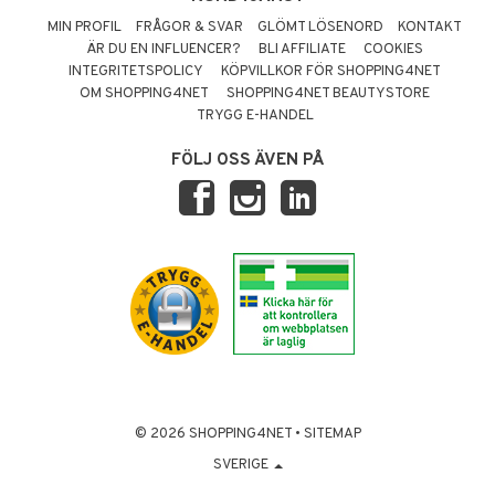
MIN PROFIL
FRÅGOR & SVAR
GLÖMT LÖSENORD
KONTAKT
ÄR DU EN INFLUENCER?
BLI AFFILIATE
COOKIES
INTEGRITETSPOLICY
KÖPVILLKOR FÖR SHOPPING4NET
OM SHOPPING4NET
SHOPPING4NET BEAUTYSTORE
TRYGG E-HANDEL
FÖLJ OSS ÄVEN PÅ
© 2026 SHOPPING4NET
•
SITEMAP
SVERIGE