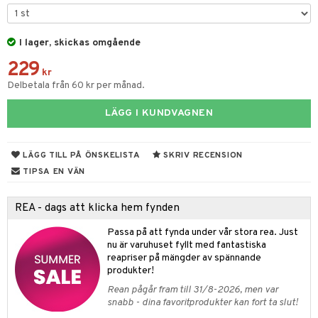
tyrt
s
gtoys
s
O Classic
saker
ens Barn
I lager, skickas omgående
ney
O Creator
o
uslek
229
ållan
ney Prinsessor
GO Disney
kr
badabado
andlek
Delbetala från 60 kr per månad.
ffi Love
l
O Disney Princess
ki
mhus-leksaker
LÄGG I KUNDVAGNEN
zen
GO DUPLO
mhus-spel
ta Gris
O Friends
LÄGG TILL PÅ ÖNSKELISTA
SKRIV RECENSION
ry Potter
O Minecraft
TIPSA EN VÄN
lo Kitty
GO Ninjago
REA - dags att klicka hem fynden
.L.
GO Speed Champions
Passa på att fynda under vår stora rea. Just
mma Mu
GO Spidey
nu är varuhuset fyllt med fantastiska
reapriser på mängder av spännande
le
O Super Heroes
produkter!
min
ic
Rean pågår fram till 31/8-2026, men var
snabb - dina favoritprodukter kan fort ta slut!
Little Pony