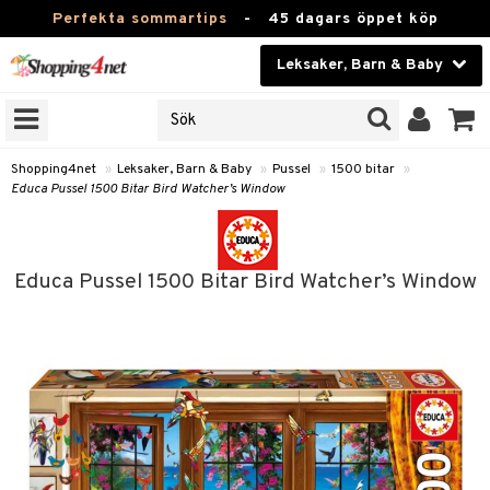
Perfekta sommartips
-
45 dagars öppet köp
Leksaker, Barn & Baby
RKEN
Skönhet
JER
ODUKTER
Kontaktlinser
Shopping4net
»
Leksaker, Barn & Baby
»
Pussel
»
1500 bitar
»
Educa Pussel 1500 Bitar Bird Watcher’s Window
TKORT
Hälsokost
Apotek
arn
Educa Pussel 1500 Bitar Bird Watcher’s Window
er
oarer
Fitness
 håret
et
oarer
Hem & Inredning
tar & Mössor
bygym
sar & Solhattar
der & UV-kläder
ker
Leksaker, Barn & Baby
igt
ysitters
nservis
kar & Handdukar
ngar
är
ment
Varumärken
nböcker
 & Skallra
lappar
nstillbehör
elar
öcker
ngsspel
skalendrar
Kampanjer
ycken
iler
lådor & Matförvaring
gings
d/Mamma
lar
tböcker
ment
k
tar