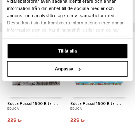
vidarebefordrar även sådana identifierare och annan
information från din enhet till de sociala medier och
Lägsta pris senaste 30 dagarna: 229 kr
annons- och analysföretag som vi samarbetar med.
Dessa kan i sin tur kombinera informationen med annan
Tips till dig
information som du har tillhandahållit eller som de har
samlat in när du har använt deras tjänster. Du godkänner
nyhet
nyhet
våra cookies vid fortsatt användande av vår webbplats.
Tillåt alla
Anpassa
Educa Pussel 1500 Bitar Breakfast in New York
Educa Pussel 1500 Bitar The World Map
EDUCA
EDUCA
229
229
kr
kr