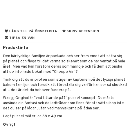
tyrt
s
gtoys
s
O Classic
saker
ens Barn
ney
O Creator
o
uslek
ållan
ney Prinsessor
GO Disney
badabado
andlek
LÄGG TILL PÅ ÖNSKELISTA
SKRIV RECENSION
ffi Love
TIPSA EN VÄN
l
O Disney Princess
ki
mhus-leksaker
Produktinfo
zen
GO DUPLO
mhus-spel
Den här lyckliga familjen är packade och ser fram emot att sätta sig
ta Gris
O Friends
på planet och flyga till det varma solskenet som de har väntat på hela
året. Men vad kan förstöra deras sommarnöje och få dem att önska
ry Potter
O Minecraft
att de inte hade bokat med "Cheepo Air"?
lo Kitty
GO Ninjago
Tänk dig att du är piloten som stiger av kaptenen på det lyxiga planet
bakom familjen och försök att föreställa dig varför han ser så chockad
.L.
GO Speed Champions
ut – det är det du behöver fundera på.
mma Mu
Wasgij Original är "vad tittar de på?" pussel koncept. Du måste
GO Spidey
använda din fantasi och de ledtrådar som finns för att sätta ihop inte
le
O Super Heroes
det du ser på lådan, utan vad människorna på lådan ser.
Lagt pussel mäter: ca 68 x 49 cm.
min
ic
Övrigt
Little Pony