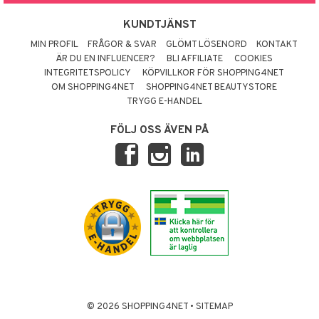
KUNDTJÄNST
MIN PROFIL
FRÅGOR & SVAR
GLÖMT LÖSENORD
KONTAKT
ÄR DU EN INFLUENCER?
BLI AFFILIATE
COOKIES
INTEGRITETSPOLICY
KÖPVILLKOR FÖR SHOPPING4NET
OM SHOPPING4NET
SHOPPING4NET BEAUTYSTORE
TRYGG E-HANDEL
FÖLJ OSS ÄVEN PÅ
© 2026 SHOPPING4NET
•
SITEMAP