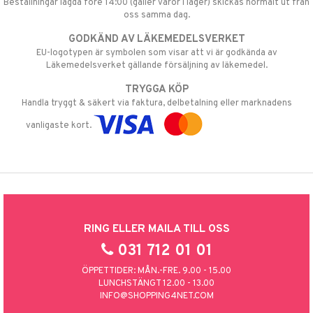
Beställningar lagda före 14:00 (gäller varor i lager) skickas normalt ut från
oss samma dag.
GODKÄND AV LÄKEMEDELSVERKET
EU-logotypen är symbolen som visar att vi är godkända av
Läkemedelsverket gällande försäljning av läkemedel.
TRYGGA KÖP
Handla tryggt & säkert via faktura, delbetalning eller marknadens
vanligaste kort.
RING ELLER MAILA TILL OSS
031 712 01 01
ÖPPETTIDER: MÅN.-FRE. 9.00 - 15.00
LUNCHSTÄNGT 12.00 - 13.00
INFO@SHOPPING4NET.COM