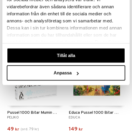
vidarebefordrar även sådana identifierare och annan
information från din enhet till de sociala medier och
Pussel 1000 Bitar Gustavsberg
Pussel 1000 Bitar Glassiga Tider
EGMONT KÄRNAN
TILDAS
annons- och analysföretag som vi samarbetar med.
Dessa kan i sin tur kombinera informationen med annan
139
159
kr
kr
information som du har tillhandahållit eller som de har
samlat in när du har använt deras tjänster. Du godkänner
våra cookies vid fortsatt användande av vår webbplats.
-38%
Tillåt alla
Anpassa
Pussel 1000 Bitar Mumin Alfabet
Educa Pussel 1000 Bitar Love Beach
PELIKO
EDUCA
49
149
79
kr
(
ord.
kr
)
kr