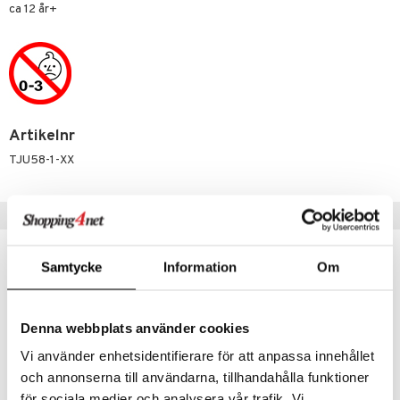
ca 12 år+
 Patrol
tson & Findus
pi Långstrump
kemon
Artikelnr
amashjältarna
TJU58-1-XX
ållan
derman
Populära produkter
er Mario
Samtycke
Information
Om
Denna webbplats använder cookies
Vi använder enhetsidentifierare för att anpassa innehållet
och annonserna till användarna, tillhandahålla funktioner
för sociala medier och analysera vår trafik. Vi