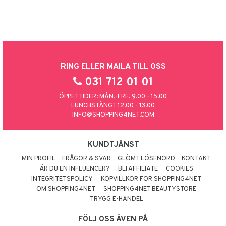
RING ELLER MAILA TILL OSS
031 712 01 01
ÖPPETTIDER: MÅN.-FRE. 9.00 - 15.00
LUNCHSTÄNGT 12.00 - 13.00
INFO@SHOPPING4NET.COM
KUNDTJÄNST
MIN PROFIL
FRÅGOR & SVAR
GLÖMT LÖSENORD
KONTAKT
ÄR DU EN INFLUENCER?
BLI AFFILIATE
COOKIES
INTEGRITETSPOLICY
KÖPVILLKOR FÖR SHOPPING4NET
OM SHOPPING4NET
SHOPPING4NET BEAUTYSTORE
TRYGG E-HANDEL
FÖLJ OSS ÄVEN PÅ