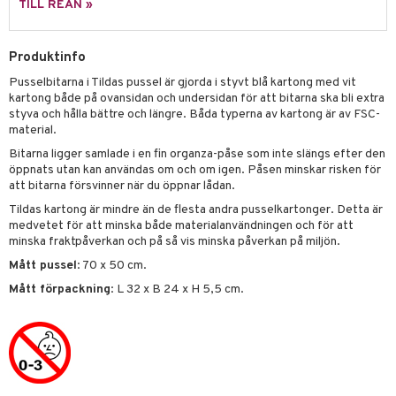
TILL REAN »
 Patrol
tson & Findus
Produktinfo
Pusselbitarna i Tildas pussel är gjorda i styvt blå kartong med vit
pi Långstrump
kartong både på ovansidan och undersidan för att bitarna ska bli extra
kemon
styva och hålla bättre och längre. Båda typerna av kartong är av FSC-
material.
amashjältarna
Bitarna ligger samlade i en fin organza-påse som inte slängs efter den
öppnats utan kan användas om och om igen. Påsen minskar risken för
ållan
att bitarna försvinner när du öppnar lådan.
derman
Tildas kartong är mindre än de flesta andra pusselkartonger. Detta är
medvetet för att minska både materialanvändningen och för att
er Mario
minska fraktpåverkan och på så vis minska påverkan på miljön.
Mått pussel
: 70 x 50 cm.
Mått förpackning
: L 32 x B 24 x H 5,5 cm.