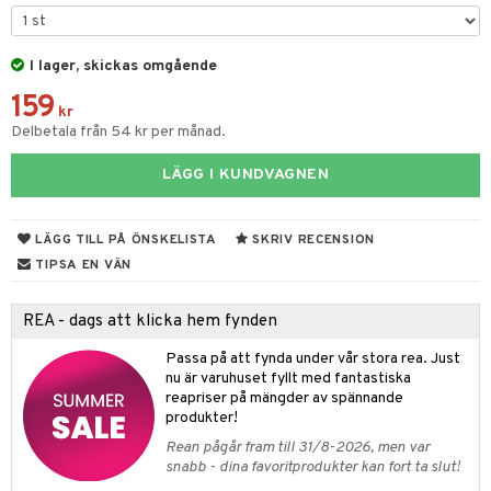
tyrt
s
gtoys
s
O Classic
saker
ens Barn
I lager, skickas omgående
ney
O Creator
o
uslek
159
ållan
ney Prinsessor
GO Disney
kr
badabado
andlek
Delbetala från 54 kr per månad.
ffi Love
l
O Disney Princess
ki
mhus-leksaker
LÄGG I KUNDVAGNEN
zen
GO DUPLO
mhus-spel
ta Gris
O Friends
LÄGG TILL PÅ ÖNSKELISTA
SKRIV RECENSION
ry Potter
O Minecraft
TIPSA EN VÄN
lo Kitty
GO Ninjago
REA - dags att klicka hem fynden
.L.
GO Speed Champions
Passa på att fynda under vår stora rea. Just
mma Mu
GO Spidey
nu är varuhuset fyllt med fantastiska
reapriser på mängder av spännande
le
O Super Heroes
produkter!
min
ic
Rean pågår fram till 31/8-2026, men var
snabb - dina favoritprodukter kan fort ta slut!
Little Pony