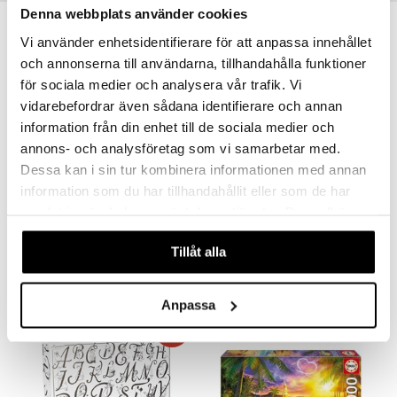
Denna webbplats använder cookies
Vi använder enhetsidentifierare för att anpassa innehållet
och annonserna till användarna, tillhandahålla funktioner
för sociala medier och analysera vår trafik. Vi
vidarebefordrar även sådana identifierare och annan
information från din enhet till de sociala medier och
annons- och analysföretag som vi samarbetar med.
Dessa kan i sin tur kombinera informationen med annan
information som du har tillhandahållit eller som de har
samlat in när du har använt deras tjänster. Du godkänner
Pussel 1000 Bitar Gustavsberg
Pussel 1000 Bitar Glassiga Tider
EGMONT KÄRNAN
TILDAS
våra cookies vid fortsatt användande av vår webbplats.
Tillåt alla
139
159
kr
kr
Anpassa
-38%