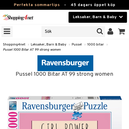
Perfekta sommartips
-
45 dagars öppet köp
Leksaker, Barn & Baby
RKEN
Skönhet
JER
ODUKTER
Kontaktlinser
Shopping4net
»
Leksaker, Barn & Baby
»
Pussel
»
1000 bitar
»
Pussel 1000 Bitar AT 99 strong women
TKORT
Hälsokost
Apotek
arn
Pussel 1000 Bitar AT 99 strong women
er
oarer
Fitness
 håret
et
oarer
Hem & Inredning
tar & Mössor
bygym
sar & Solhattar
der & UV-kläder
ker
Leksaker, Barn & Baby
igt
ysitters
nservis
kar & Handdukar
ngar
är
ment
Varumärken
nböcker
 & Skallra
lappar
nstillbehör
elar
öcker
ngsspel
skalendrar
Kampanjer
ycken
iler
lådor & Matförvaring
gings
d/Mamma
lar
tböcker
ment
k
itar