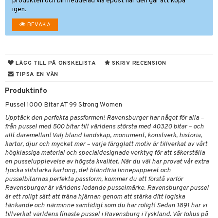
tyrt
s
produkten och bli meddelad via epost när den går att köpa
igen.
gtoys
s
O Classic
saker
BEVAKA
ens Barn
ney
O Creator
o
uslek
ållan
ney Prinsessor
GO Disney
badabado
andlek
ffi Love
LÄGG TILL PÅ ÖNSKELISTA
SKRIV RECENSION
l
O Disney Princess
ki
mhus-leksaker
TIPSA EN VÄN
zen
GO DUPLO
mhus-spel
Produktinfo
ta Gris
O Friends
Pussel 1000 Bitar AT 99 Strong Women
ry Potter
O Minecraft
Upptäck den perfekta passformen! Ravensburger har något för alla –
från pussel med 500 bitar till världens största med 40320 bitar – och
lo Kitty
GO Ninjago
allt däremellan! Välj bland landskap, monument, konstverk, historia,
kartor, djur och mycket mer – varje färgglatt motiv är tillverkat av vårt
.L.
GO Speed Champions
högklassiga material och specialdesignade verktyg för att säkerställa
en pusselupplevelse av högsta kvalitet. När du väl har provat vår extra
mma Mu
GO Spidey
tjocka slitstarka kartong, det bländfria linnepapperet och
pusselbitarnas perfekta passform, kommer du att förstå varför
le
O Super Heroes
Ravensburger är världens ledande pusselmärke. Ravensburger pussel
är ett roligt sätt att träna hjärnan genom att stärka ditt logiska
min
ic
tänkande och närminne samtidigt som du har roligt! Sedan 1891 har vi
Little Pony
tillverkat världens finaste pussel i Ravensburg i Tyskland. Vår fokus på