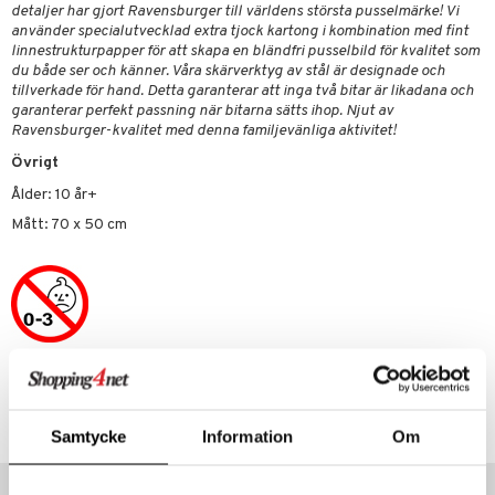
detaljer har gjort Ravensburger till världens största pusselmärke! Vi
 Patrol
använder specialutvecklad extra tjock kartong i kombination med fint
linnestrukturpapper för att skapa en bländfri pusselbild för kvalitet som
tson & Findus
du både ser och känner. Våra skärverktyg av stål är designade och
tillverkade för hand. Detta garanterar att inga två bitar är likadana och
pi Långstrump
garanterar perfekt passning när bitarna sätts ihop. Njut av
Ravensburger-kvalitet med denna familjevänliga aktivitet!
kemon
Övrigt
amashjältarna
Ålder: 10 år+
ållan
Mått: 70 x 50 cm
derman
er Mario
Artikelnr
TBI58-1-XX
Samtycke
Information
Om
Populära produkter