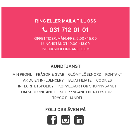
RING ELLER MAILA TILL OSS
031 712 01 01
ÖPPETTIDER: MÅN.-FRE. 9.00 - 15.00
LUNCHSTÄNGT 12.00 - 13.00
INFO@SHOPPING4NET.COM
KUNDTJÄNST
MIN PROFIL
FRÅGOR & SVAR
GLÖMT LÖSENORD
KONTAKT
ÄR DU EN INFLUENCER?
BLI AFFILIATE
COOKIES
INTEGRITETSPOLICY
KÖPVILLKOR FÖR SHOPPING4NET
OM SHOPPING4NET
SHOPPING4NET BEAUTYSTORE
TRYGG E-HANDEL
FÖLJ OSS ÄVEN PÅ