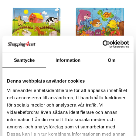
 Patrol
tson & Findus
pi Långstrump
kemon
amashjältarna
ållan
Samtycke
Information
Om
Rampussel i Trä 24 Bitar Bondgård
Rampussel i Trä 24 Bitar Havet
TOYROCK
TOYROCK
derman
49
49
kr
kr
er Mario
Denna webbplats använder cookies
Vi använder enhetsidentifierare för att anpassa innehållet
och annonserna till användarna, tillhandahålla funktioner
för sociala medier och analysera vår trafik. Vi
vidarebefordrar även sådana identifierare och annan
information från din enhet till de sociala medier och
annons- och analysföretag som vi samarbetar med.
Dessa kan i sin tur kombinera informationen med annan