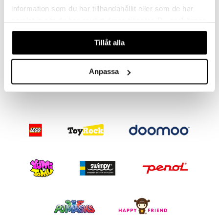
information som du har tillhandahållit eller som de har
samlat in när du har använt deras tjänster. Du godkänner
våra cookies vid fortsatt användande av vår webbplats.
Tillåt alla
Träpussel 4 x 12 Bitar Bondgård
Träpussel 4 x 12 Bitar Fordon
TOYROCK
TOYROCK
69
69
Anpassa
kr
kr