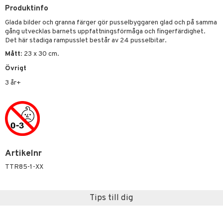
tyrt
s
Produktinfo
gtoys
s
O Classic
saker
Glada bilder och granna färger gör pusselbyggaren glad och på samma
ens Barn
ney
gång utvecklas barnets uppfattningsförmåga och fingerfärdighet.
O Creator
o
uslek
Det här stadiga rampusslet består av 24 pusselbitar.
ållan
ney Prinsessor
GO Disney
badabado
andlek
Mått
: 23 x 30 cm.
ffi Love
l
O Disney Princess
ki
Övrigt
mhus-leksaker
zen
3 år+
GO DUPLO
mhus-spel
ta Gris
O Friends
ry Potter
O Minecraft
lo Kitty
GO Ninjago
.L.
GO Speed Champions
Artikelnr
TTR85-1-XX
mma Mu
GO Spidey
le
O Super Heroes
Tips till dig
min
ic
Little Pony