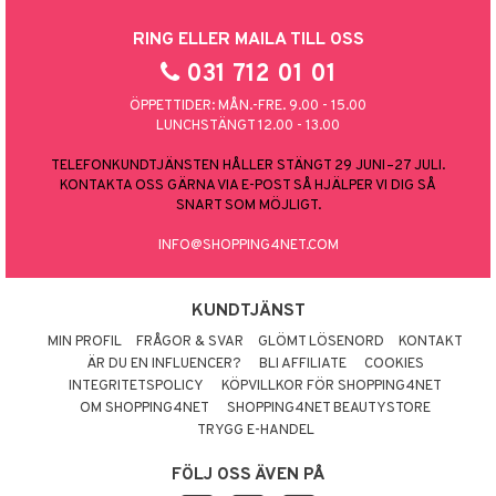
RING ELLER MAILA TILL OSS
031 712 01 01
ÖPPETTIDER: MÅN.-FRE. 9.00 - 15.00
LUNCHSTÄNGT 12.00 - 13.00
TELEFONKUNDTJÄNSTEN HÅLLER STÄNGT 29 JUNI–27 JULI.
KONTAKTA OSS GÄRNA VIA E-POST SÅ HJÄLPER VI DIG SÅ
SNART SOM MÖJLIGT.
INFO@SHOPPING4NET.COM
KUNDTJÄNST
MIN PROFIL
FRÅGOR & SVAR
GLÖMT LÖSENORD
KONTAKT
ÄR DU EN INFLUENCER?
BLI AFFILIATE
COOKIES
INTEGRITETSPOLICY
KÖPVILLKOR FÖR SHOPPING4NET
OM SHOPPING4NET
SHOPPING4NET BEAUTYSTORE
TRYGG E-HANDEL
FÖLJ OSS ÄVEN PÅ