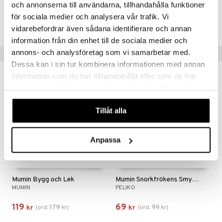
och annonserna till användarna, tillhandahålla funktioner
för sociala medier och analysera vår trafik. Vi
Lägsta pris senaste 30 dagarna: 99 kr
vidarebefordrar även sådana identifierare och annan
information från din enhet till de sociala medier och
annons- och analysföretag som vi samarbetar med.
Tips till dig
Dessa kan i sin tur kombinera informationen med annan
information som du har tillhandahållit eller som de har
-34%
-30%
samlat in när du har använt deras tjänster. Du godkänner
våra cookies vid fortsatt användande av vår webbplats.
Tillåt alla
Anpassa
Mumin Bygg och Lek
Mumin Snorkfrökens Smyckesateljé
MUMIN
PELIKO
119
69
179
99
kr
(
ord.
kr
)
kr
(
ord.
kr
)