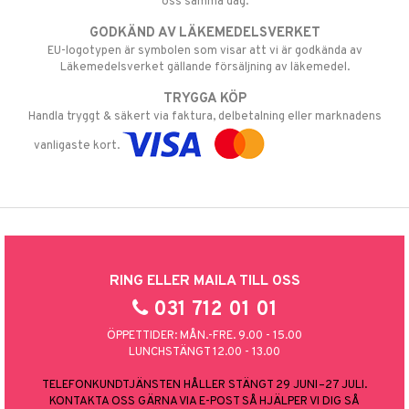
oss samma dag.
GODKÄND AV LÄKEMEDELSVERKET
EU-logotypen är symbolen som visar att vi är godkända av
Läkemedelsverket gällande försäljning av läkemedel.
TRYGGA KÖP
Handla tryggt & säkert via faktura, delbetalning eller marknadens
vanligaste kort.
RING ELLER MAILA TILL OSS
031 712 01 01
ÖPPETTIDER: MÅN.-FRE. 9.00 - 15.00
LUNCHSTÄNGT 12.00 - 13.00
TELEFONKUNDTJÄNSTEN HÅLLER STÄNGT 29 JUNI–27 JULI.
KONTAKTA OSS GÄRNA VIA E-POST SÅ HJÄLPER VI DIG SÅ