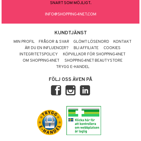
SNART SOM MÖJLIGT.
INFO@SHOPPING4NET.COM
KUNDTJÄNST
MIN PROFIL
FRÅGOR & SVAR
GLÖMT LÖSENORD
KONTAKT
ÄR DU EN INFLUENCER?
BLI AFFILIATE
COOKIES
INTEGRITETSPOLICY
KÖPVILLKOR FÖR SHOPPING4NET
OM SHOPPING4NET
SHOPPING4NET BEAUTYSTORE
TRYGG E-HANDEL
FÖLJ OSS ÄVEN PÅ