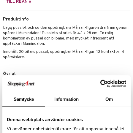
TILL REAN »
 Patrol
tson & Findus
Produktinfo
Lägg pusslet och se den uppdragbara Mårran-figuren dra fram genom
pi Långstrump
spåren i Mumindalen! Pusslets storlek är 42 x 28 cm. En rolig
kemon
kombination av pussel och bilbana, med mycket intressant att
upptäcka i Mumindalen.
amashjältarna
Innehåll: 20 bitars pussel, uppdragbar Mårran-figur, 12 kontakter, 4
spårväxlare.
ållan
derman
Övrigt
er Mario
3 år+
Samtycke
Information
Om
Denna webbplats använder cookies
Artikelnr
Vi använder enhetsidentifierare för att anpassa innehållet
TMN09-1-XX