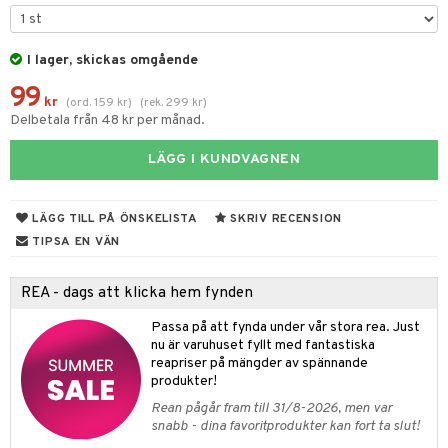
tyrt
s
gtoys
s
O Classic
saker
ens Barn
I lager, skickas omgående
ney
O Creator
o
uslek
99
ållan
ney Prinsessor
GO Disney
kr
badabado
(
ord.
159
kr
)
(
rek.
299
kr
)
andlek
Delbetala från 48 kr per månad.
ffi Love
l
O Disney Princess
ki
mhus-leksaker
LÄGG I KUNDVAGNEN
zen
GO DUPLO
mhus-spel
ta Gris
O Friends
LÄGG TILL PÅ ÖNSKELISTA
SKRIV RECENSION
ry Potter
O Minecraft
TIPSA EN VÄN
lo Kitty
GO Ninjago
REA - dags att klicka hem fynden
.L.
GO Speed Champions
Passa på att fynda under vår stora rea. Just
mma Mu
GO Spidey
nu är varuhuset fyllt med fantastiska
reapriser på mängder av spännande
le
O Super Heroes
produkter!
min
ic
Rean pågår fram till 31/8-2026, men var
snabb - dina favoritprodukter kan fort ta slut!
Little Pony