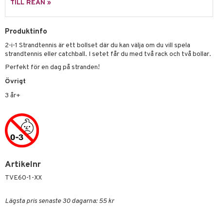
TILL REAN »
erial
tik
 Patrol
s
tson & Findus
Produktinfo
2-i-1 Strandtennis är ett bollset där du kan välja om du vill spela
pi Långstrump
strandtennis eller catchball. I setet får du med två rack och två bollar.
kemon
Perfekt för en dag på stranden!
amashjältarna
Övrigt
3 år+
ållan
derman
er Mario
Artikelnr
TVE60-1-XX
Lägsta pris senaste 30 dagarna: 55 kr