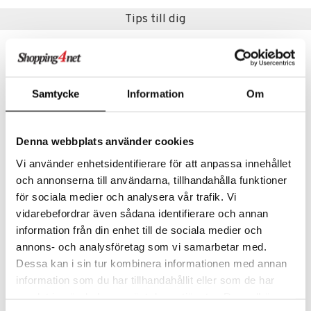
Tips till dig
Samtycke
Information
Om
Denna webbplats använder cookies
Vi använder enhetsidentifierare för att anpassa innehållet
och annonserna till användarna, tillhandahålla funktioner
Sandlådeset 6 delar
Vini 4-i-1 Träspel
för sociala medier och analysera vår trafik. Vi
VN LEK
VINI GAME
vidarebefordrar även sådana identifierare och annan
information från din enhet till de sociala medier och
55
179
kr
kr
annons- och analysföretag som vi samarbetar med.
Dessa kan i sin tur kombinera informationen med annan
information som du har tillhandahållit eller som de har
samlat in när du har använt deras tjänster. Du godkänner