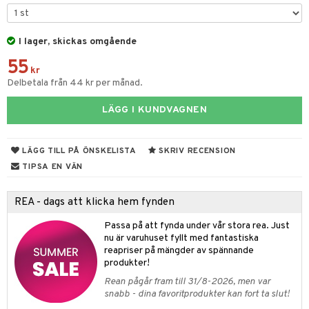
tyrt
gtoys
s
O Classic
saker
ens Barn
I lager, skickas omgående
ney
O Creator
o
uslek
55
ållan
ney Prinsessor
GO Disney
kr
badabado
andlek
Delbetala från 44 kr per månad.
ffi Love
l
O Disney Princess
ki
mhus-leksaker
LÄGG I KUNDVAGNEN
zen
GO DUPLO
mhus-spel
ta Gris
O Friends
LÄGG TILL PÅ ÖNSKELISTA
SKRIV RECENSION
ry Potter
O Minecraft
TIPSA EN VÄN
tar
lo Kitty
GO Ninjago
tar
REA - dags att klicka hem fynden
.L.
GO Speed Champions
0 bitar
el
Passa på att fynda under vår stora rea. Just
änst
mma Mu
GO Spidey
nu är varuhuset fyllt med fantastiska
sel
aterial
spel
reapriser på mängder av spännande
 & svar
le
O Super Heroes
produkter!
ssel
set
psspel
produkt
min
ic
Rean pågår fram till 31/8-2026, men var
illbehör
Måla
snabb - dina favoritprodukter kan fort ta slut!
elningen
Little Pony