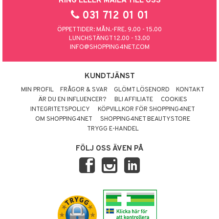
RING ELLER MAILA TILL OSS
031 712 01 01
ÖPPETTIDER: MÅN.-FRE. 9.00 - 15.00
LUNCHSTÄNGT 12.00 - 13.00
INFO@SHOPPING4NET.COM
KUNDTJÄNST
MIN PROFIL
FRÅGOR & SVAR
GLÖMT LÖSENORD
KONTAKT
ÄR DU EN INFLUENCER?
BLI AFFILIATE
COOKIES
INTEGRITETSPOLICY
KÖPVILLKOR FÖR SHOPPING4NET
OM SHOPPING4NET
SHOPPING4NET BEAUTYSTORE
TRYGG E-HANDEL
FÖLJ OSS ÄVEN PÅ