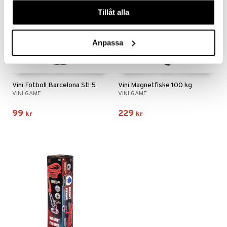
våra cookies vid fortsatt användande av vår webbplats.
Tillåt alla
Anpassa
Vini Fotboll Barcelona Stl 5
Vini Magnetfiske 100 kg
VINI GAME
VINI GAME
99
229
kr
kr