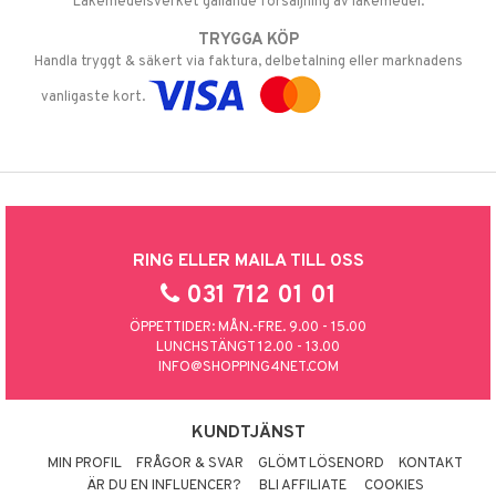
Läkemedelsverket gällande försäljning av läkemedel.
TRYGGA KÖP
Handla tryggt & säkert via faktura, delbetalning eller marknadens
vanligaste kort.
RING ELLER MAILA TILL OSS
031 712 01 01
ÖPPETTIDER: MÅN.-FRE. 9.00 - 15.00
LUNCHSTÄNGT 12.00 - 13.00
INFO@SHOPPING4NET.COM
KUNDTJÄNST
MIN PROFIL
FRÅGOR & SVAR
GLÖMT LÖSENORD
KONTAKT
ÄR DU EN INFLUENCER?
BLI AFFILIATE
COOKIES