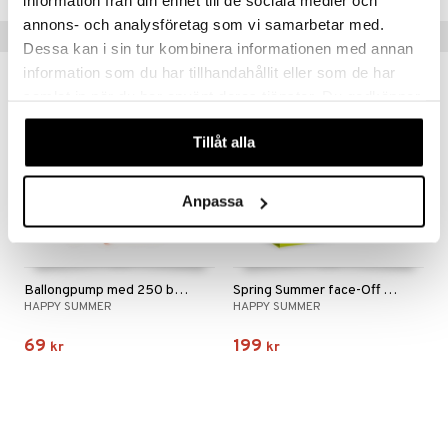
information från din enhet till de sociala medier och
annons- och analysföretag som vi samarbetar med.
Tips till dig
Dessa kan i sin tur kombinera informationen med annan
information som du har tillhandahållit eller som de har
samlat in när du har använt deras tjänster. Du godkänner
våra cookies vid fortsatt användande av vår webbplats.
Tillåt alla
Anpassa
Ballongpump med 250 ballonger
Spring Summer face-Off Racing Slide
HAPPY SUMMER
HAPPY SUMMER
69
199
kr
kr