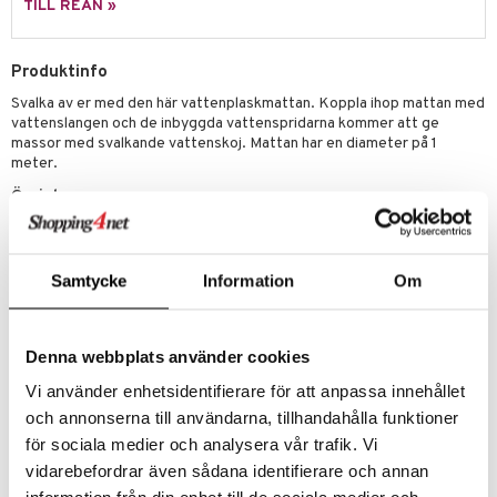
TILL REAN »
erial
tik
 Patrol
s
tson & Findus
Produktinfo
Svalka av er med den här vattenplaskmattan. Koppla ihop mattan med
pi Långstrump
vattenslangen och de inbyggda vattenspridarna kommer att ge
kemon
massor med svalkande vattenskoj. Mattan har en diameter på 1
meter.
amashjältarna
Övrigt
ållan
3 år+
derman
Samtycke
Information
Om
er Mario
Denna webbplats använder cookies
Artikelnr
Vi använder enhetsidentifierare för att anpassa innehållet
TSS20-1-XX
och annonserna till användarna, tillhandahålla funktioner
för sociala medier och analysera vår trafik. Vi
Lägsta pris senaste 30 dagarna: 169 kr
vidarebefordrar även sådana identifierare och annan