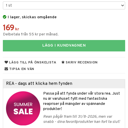
tyrt
gtoys
s
O Classic
saker
ens Barn
I lager, skickas omgående
ney
O Creator
o
uslek
169
ållan
ney Prinsessor
GO Disney
kr
badabado
andlek
Delbetala från 55 kr per månad.
ffi Love
l
O Disney Princess
ki
omhus-leksaker
LÄGG I KUNDVAGNEN
zen
GO DUPLO
mhus-spel
ta Gris
O Friends
LÄGG TILL PÅ ÖNSKELISTA
SKRIV RECENSION
ry Potter
O Minecraft
TIPSA EN VÄN
tar
lo Kitty
GO Ninjago
tar
REA - dags att klicka hem fynden
.L.
GO Speed Champions
0 bitar
el
Passa på att fynda under vår stora rea. Just
änst
mma Mu
GO Spidey
nu är varuhuset fyllt med fantastiska
sel
aterial
spel
reapriser på mängder av spännande
 & svar
le
O Super Heroes
produkter!
ssel
set
psspel
produkt
min
ic
Rean pågår fram till 31/8-2026, men var
illbehör
Måla
snabb - dina favoritprodukter kan fort ta slut!
elningen
Little Pony