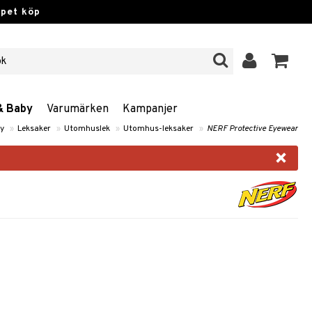
ppet köp
& Baby
Varumärken
Kampanjer
by
»
Leksaker
»
Utomhuslek
»
Utomhus-leksaker
»
NERF Protective Eyewear
×