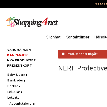
Perfek
Skönhet
Kontaktlinser
Hälsok
VARUMÄRKEN
Produkten har utgått
KAMPANJER
NYA PRODUKTER
PRESENTKORT
NERF Protectiv
Baby & barn
Barnkläder
Accessoarer
Böcker
Aktivitet
Accessoarer
För håret
Lek & lär
Äta
Badkläder & UV-kläder
Dagböcker
Hattar & Mössor
Babygym
Kepsar & Solhattar
Leksaker
Badrockar & Handdukar
Klänningar
Läs & Lär
Experiment
Övrigt
Babysitters
Barnservis
Barnvagnstillbehör
Nederdelar
Målarböcker
Inlärningsspel
Plånböcker
Bit & Skallra
Haklappar
Adventskalendrar