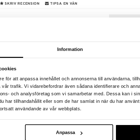
SKRIV RECENSION
TIPSA EN VÄN
ill varje strid för att skydda ögonen och visa upp
eras på 2 olika sätt så att du kan anpassa passformen
gden på armarna genom att manuellt dra ut armarna
nyhet
rna manuellt uppåt eller nedåt för att skapa en
Information
elar i Nerf-strider.
cookies
e för att anpassa innehållet och annonserna till användarna, tillh
Finns i flera
vår trafik. Vi vidarebefordrar även sådana identifierare och anna
Waboba Origin
nnons- och analysföretag som vi samarbetar med. Dessa kan i sin
WABOBA
har tillhandahållit eller som de har samlat in när du har använt
99
ortsatt användande av vår webbplats.
kr
Anpassa