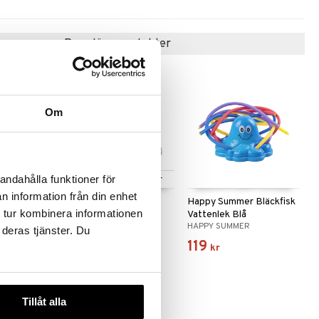
Populära produkter
Om
andahålla funktioner för
 varianter
Finns i flera varianter
n information från din enhet
al
California Justerbara
Happy Summer Bläckfisk
 tur kombinera informationen
Inlines
Vattenlek Blå
CALIFORNIA
HAPPY SUMMER
 deras tjänster. Du
399
119
kr
kr
Tillåt alla