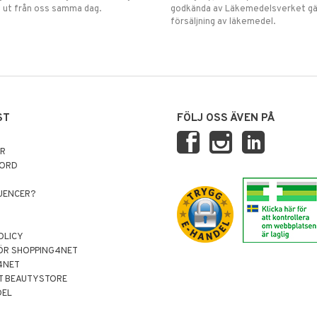
 ut från oss samma dag.
godkända av Läkemedelsverket gä
försäljning av läkemedel.
ST
FÖLJ OSS ÄVEN PÅ
AR
NORD
LUENCER?
OLICY
ÖR SHOPPING4NET
4NET
T BEAUTYSTORE
DEL