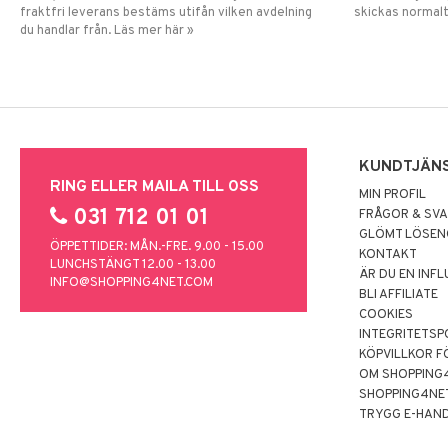
fraktfri leverans bestäms utifån vilken avdelning
skickas normalt
du handlar från. Läs mer här »
KUNDTJÄN
RING ELLER MAILA TILL OSS
MIN PROFIL
031 712 01 01
FRÅGOR & SV
GLÖMT LÖSE
ÖPPETTIDER: MÅN.-FRE. 9.00 - 15.00
KONTAKT
LUNCHSTÄNGT 12.00 - 13.00
ÄR DU EN INF
INFO@SHOPPING4NET.COM
BLI AFFILIATE
COOKIES
INTEGRITETSP
KÖPVILLKOR F
OM SHOPPING
SHOPPING4NE
TRYGG E-HAN