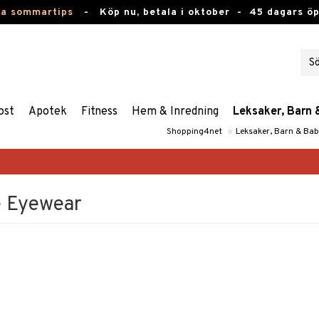
ta sommartips
-
Köp nu, betala i oktober -
45 dagars ö
ost
Apotek
Fitness
Hem & Inredning
Leksaker, Barn 
Shopping4net
»
Leksaker, Barn & Ba
e Eyewear