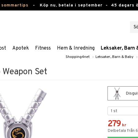
 sommartips
-
Köp nu, betala i september -
45 dagars 
ost
Apotek
Fitness
Hem & Inredning
Leksaker, Barn 
Shopping4net
»
Leksaker, Barn & Baby
»
o Weapon Set
Disgui
279
kr
Delbetala från 