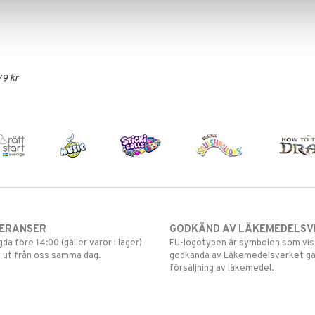
79 kr
VERANSER
GODKÄND AV LÄKEMEDELSV
gda före 14:00 (gäller varor i lager)
EU-logotypen är symbolen som visar
 ut från oss samma dag.
godkända av Läkemedelsverket gä
försäljning av läkemedel.