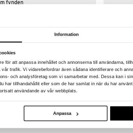
hem fynden
tt fynda under vår stora rea. Just nu är varuhuset
fantastiska reapriser på mängder av spännande
!
 fram till 31/8-2026, men var snabb - dina
Information
ukter kan fort ta slut!
N »
cookies
e för att anpassa innehållet och annonserna till användarna, tillh
Disguise Ninj
vår trafik. Vi vidarebefordrar även sådana identifierare och anna
dagen med detta Ninjago-vapenset! Detta set har
Play Sword of
nnons- och analysföretag som vi samarbetar med. Dessa kan i sin
 är redo för strid när som helst.
DISGUISE
har tillhandahållit eller som de har samlat in när du har använt
ett svart hölster med justerbara remmar.
199
kr
ortsatt användande av vår webbplats.
Anpassa