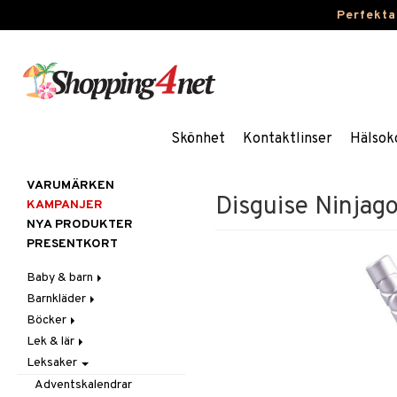
Perfekta
Skönhet
Kontaktlinser
Hälsok
VARUMÄRKEN
Disguise Ninjag
KAMPANJER
NYA PRODUKTER
PRESENTKORT
Baby & barn
Barnkläder
Accessoarer
Böcker
Aktivitet
Accessoarer
För håret
Lek & lär
Äta
Badkläder & UV-kläder
Dagböcker
Hattar & Mössor
Babygym
Kepsar & Solhattar
Leksaker
Badrockar & Handdukar
Klänningar
Läs & Lär
Experiment
Övrigt
Babysitters
Barnservis
Barnvagnstillbehör
Nederdelar
Målarböcker
Inlärningsspel
Plånböcker
Bit & Skallra
Haklappar
Adventskalendrar