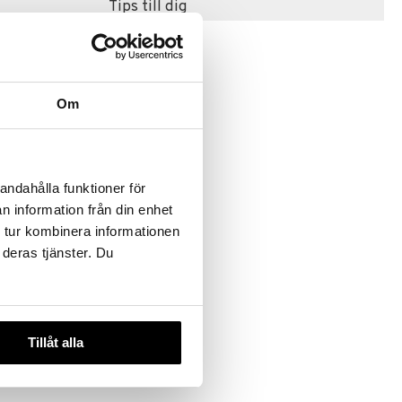
Tips till dig
Om
andahålla funktioner för
ago Role
n information från din enhet
 Fire
 tur kombinera informationen
 deras tjänster. Du
Tillåt alla