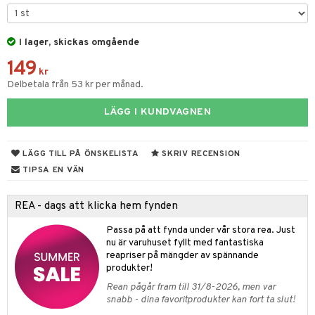
tyrt
gtoys
s
O Classic
saker
ens Barn
I lager, skickas omgående
ney
O Creator
o
uslek
149
ållan
ney Prinsessor
GO Disney
kr
badabado
andlek
Delbetala från 53 kr per månad.
ffi Love
l
O Disney Princess
ki
omhus-leksaker
LÄGG I KUNDVAGNEN
zen
GO DUPLO
mhus-spel
ta Gris
O Friends
LÄGG TILL PÅ ÖNSKELISTA
SKRIV RECENSION
ry Potter
O Minecraft
TIPSA EN VÄN
tar
lo Kitty
GO Ninjago
tar
REA - dags att klicka hem fynden
.L.
GO Speed Champions
0 bitar
el
Passa på att fynda under vår stora rea. Just
änst
mma Mu
GO Spidey
nu är varuhuset fyllt med fantastiska
sel
aterial
spel
reapriser på mängder av spännande
 & svar
le
O Super Heroes
produkter!
ssel
set
psspel
produkt
min
ic
Rean pågår fram till 31/8-2026, men var
illbehör
Måla
snabb - dina favoritprodukter kan fort ta slut!
elningen
Little Pony