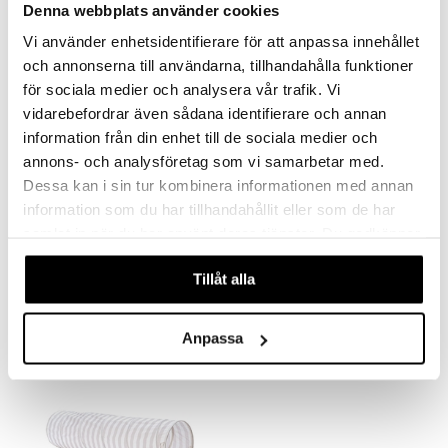
Denna webbplats använder cookies
Vi använder enhetsidentifierare för att anpassa innehållet
och annonserna till användarna, tillhandahålla funktioner
för sociala medier och analysera vår trafik. Vi
vidarebefordrar även sådana identifierare och annan
information från din enhet till de sociala medier och
annons- och analysföretag som vi samarbetar med.
Dessa kan i sin tur kombinera informationen med annan
Finns i flera varianter
information som du har tillhandahållit eller som de har
Kids Concept Lektält Rand
Kids Concept Lektält Ruta
samlat in när du har använt deras tjänster. Du godkänner
KIDS CONCEPT
KIDS CONCEPT
våra cookies vid fortsatt användande av vår webbplats.
Tillåt alla
329
329
kr
kr
Anpassa