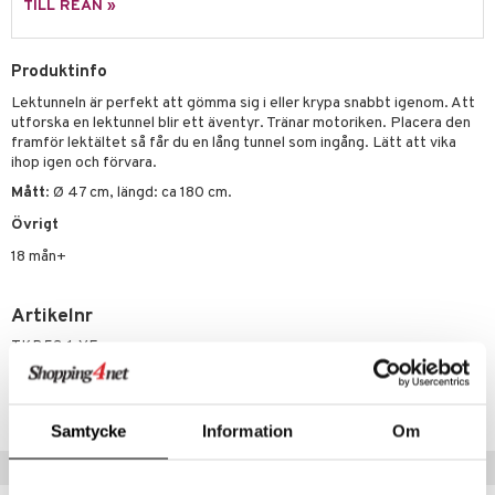
TILL REAN »
erial
tik
 Patrol
s
tson & Findus
Produktinfo
Lektunneln är perfekt att gömma sig i eller krypa snabbt igenom. Att
pi Långstrump
utforska en lektunnel blir ett äventyr. Tränar motoriken. Placera den
kemon
framför lektältet så får du en lång tunnel som ingång. Lätt att vika
ihop igen och förvara.
amashjältarna
Mått
: Ø 47 cm, längd: ca 180 cm.
ållan
Övrigt
derman
18 mån+
er Mario
Artikelnr
TKB53-1-YE
Lägsta pris senaste 30 dagarna: 149 kr
Samtycke
Information
Om
Tips till dig