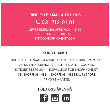
RING ELLER MAILA TILL OSS
031 712 01 01
ÖPPETTIDER: MÅN.-FRE. 9.00 - 15.00
LUNCHSTÄNGT 12.00 - 13.00
INFO@SHOPPING4NET.COM
KUNDTJÄNST
MIN PROFIL
FRÅGOR & SVAR
GLÖMT LÖSENORD
KONTAKT
ÄR DU EN INFLUENCER?
BLI AFFILIATE
COOKIES
INTEGRITETSPOLICY
KÖPVILLKOR FÖR SHOPPING4NET
OM SHOPPING4NET
SHOPPING4NET BEAUTYSTORE
TRYGG E-HANDEL
FÖLJ OSS ÄVEN PÅ