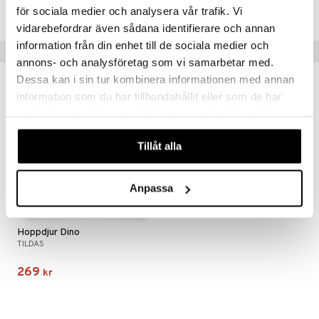
Lägsta pris senaste 30 dagarna: 299 kr
för sociala medier och analysera vår trafik. Vi
vidarebefordrar även sådana identifierare och annan
information från din enhet till de sociala medier och
Tips till dig
annons- och analysföretag som vi samarbetar med.
Dessa kan i sin tur kombinera informationen med annan
information som du har tillhandahållit eller som de har
samlat in när du har använt deras tjänster. Du godkänner
våra cookies vid fortsatt användande av vår webbplats.
Tillåt alla
Anpassa
Hoppdjur Dino
TILDAS
269
kr