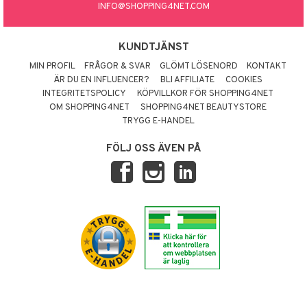
INFO@SHOPPING4NET.COM
KUNDTJÄNST
MIN PROFIL
FRÅGOR & SVAR
GLÖMT LÖSENORD
KONTAKT
ÄR DU EN INFLUENCER?
BLI AFFILIATE
COOKIES
INTEGRITETSPOLICY
KÖPVILLKOR FÖR SHOPPING4NET
OM SHOPPING4NET
SHOPPING4NET BEAUTYSTORE
TRYGG E-HANDEL
FÖLJ OSS ÄVEN PÅ