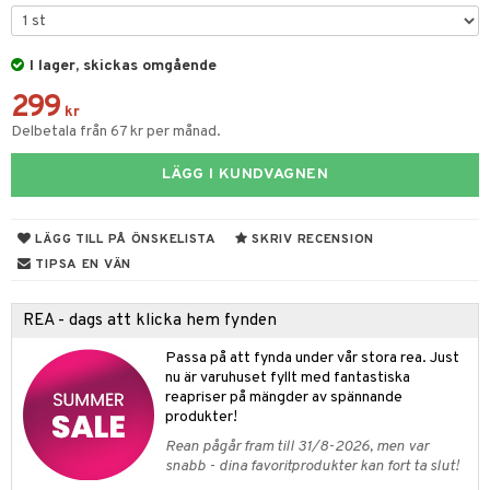
tyrt
gtoys
s
O Classic
saker
ens Barn
I lager, skickas omgående
ney
O Creator
o
uslek
299
ållan
ney Prinsessor
GO Disney
kr
badabado
andlek
Delbetala från 67 kr per månad.
ffi Love
l
O Disney Princess
ki
omhus-leksaker
LÄGG I KUNDVAGNEN
zen
GO DUPLO
mhus-spel
ta Gris
O Friends
LÄGG TILL PÅ ÖNSKELISTA
SKRIV RECENSION
ry Potter
O Minecraft
TIPSA EN VÄN
tar
lo Kitty
GO Ninjago
tar
REA - dags att klicka hem fynden
.L.
GO Speed Champions
0 bitar
el
Passa på att fynda under vår stora rea. Just
änst
mma Mu
GO Spidey
nu är varuhuset fyllt med fantastiska
sel
aterial
spel
reapriser på mängder av spännande
 & svar
le
O Super Heroes
produkter!
ssel
set
psspel
produkt
min
ic
Rean pågår fram till 31/8-2026, men var
illbehör
Måla
snabb - dina favoritprodukter kan fort ta slut!
elningen
Little Pony