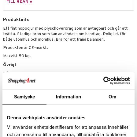
TILL REAN »
erial
tik
 Patrol
s
tson & Findus
Produktinfo
Ett fint hoppdjur med plyschöverdrag som är avtagbart och går att
pi Långstrump
tvätta. Stadiga öron som kan användas som handtag. Rolig lek för
kemon
både utomhus och inomhus. Bra för att träna balansen.
Produkten är CE-märkt.
amashjältarna
Maxvikt 50 kg.
ållan
Övrigt
derman
3 år+
er Mario
Samtycke
Information
Om
Artikelnr
Denna webbplats använder cookies
TTI44-1-XX
Vi använder enhetsidentifierare för att anpassa innehållet
och annonserna till användarna, tillhandahålla funktioner