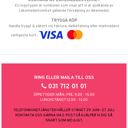
GODKÄND AV LÄKEMEDELSVERKET
EU-logotypen är symbolen som visar att vi är godkända av
Läkemedelsverket gällande försäljning av läkemedel.
TRYGGA KÖP
Handla tryggt & säkert via faktura, delbetalning eller marknadens
vanligaste kort.
RING ELLER MAILA TILL OSS
031 712 01 01
ÖPPETTIDER: MÅN.-FRE. 9.00 - 15.00
LUNCHSTÄNGT 12.00 - 13.00
TELEFONKUNDTJÄNSTEN HÅLLER STÄNGT 29 JUNI–27 JULI.
KONTAKTA OSS GÄRNA VIA E-POST SÅ HJÄLPER VI DIG SÅ
SNART SOM MÖJLIGT.