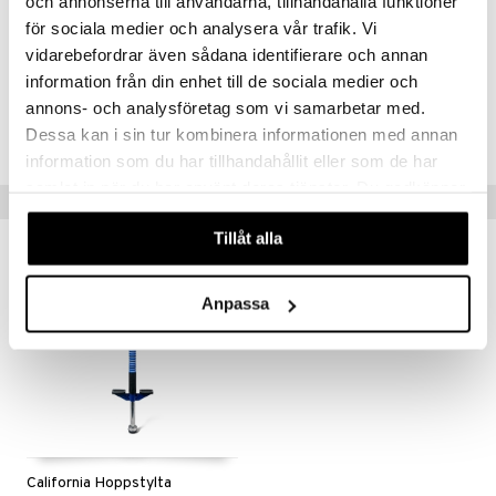
och annonserna till användarna, tillhandahålla funktioner
för sociala medier och analysera vår trafik. Vi
Artikelnr
vidarebefordrar även sådana identifierare och annan
TVK97-1-314
information från din enhet till de sociala medier och
annons- och analysföretag som vi samarbetar med.
Lägsta pris senaste 30 dagarna: 399 kr
Dessa kan i sin tur kombinera informationen med annan
information som du har tillhandahållit eller som de har
samlat in när du har använt deras tjänster. Du godkänner
Tips till dig
våra cookies vid fortsatt användande av vår webbplats.
Tillåt alla
Anpassa
California Hoppstylta