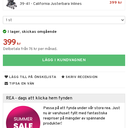
tyrt
399 kr
39-41 - California Justerbara Inlines
gtoys
s
O Classic
saker
ens Barn
ney
O Creator
o
uslek
ållan
ney Prinsessor
GO Disney
badabado
andlek
I lager, skickas omgående
ffi Love
l
O Disney Princess
ki
omhus-leksaker
399
kr
zen
GO DUPLO
Delbetala från 76 kr per månad.
mhus-spel
ta Gris
O Friends
LÄGG I KUNDVAGNEN
ry Potter
O Minecraft
tar
lo Kitty
GO Ninjago
LÄGG TILL PÅ ÖNSKELISTA
SKRIV RECENSION
tar
TIPSA EN VÄN
.L.
GO Speed Champions
0 bitar
el
änst
mma Mu
GO Spidey
REA - dags att klicka hem fynden
sel
aterial
spel
 & svar
le
O Super Heroes
Passa på att fynda under vår stora rea. Just
ssel
set
psspel
nu är varuhuset fyllt med fantastiska
produkt
min
ic
reapriser på mängder av spännande
illbehör
Måla
produkter!
elningen
Little Pony