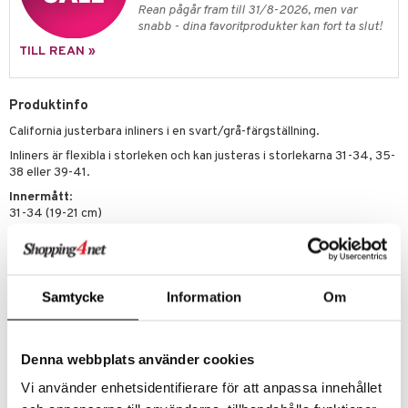
erial
Rean pågår fram till 31/8-2026, men var
tik
 Patrol
snabb - dina favoritprodukter kan fort ta slut!
s
TILL REAN »
tson & Findus
pi Långstrump
Produktinfo
kemon
California justerbara inliners i en svart/grå-färgställning.
amashjältarna
Inliners är flexibla i storleken och kan justeras i storlekarna 31-34, 35-
38 eller 39-41.
ållan
Innermått
:
derman
31-34 (19-21 cm)
35-38 (22-24 cm)
er Mario
39-41 (25-26 cm)
Specifikationer
:
Aluminium truck, stålkullager, ljus i framhjulet, snörning, dubbelsidigt
Samtycke
Information
Om
spänne och kardborrband. Flexibel innersko, bromskloss på baksidan
av en rullskridsko.
Denna webbplats använder cookies
Vi använder enhetsidentifierare för att anpassa innehållet