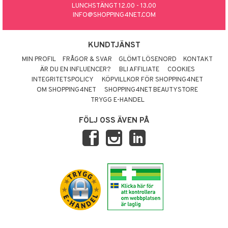
LUNCHSTÄNGT 12.00 - 13.00
INFO@SHOPPING4NET.COM
KUNDTJÄNST
MIN PROFIL
FRÅGOR & SVAR
GLÖMT LÖSENORD
KONTAKT
ÄR DU EN INFLUENCER?
BLI AFFILIATE
COOKIES
INTEGRITETSPOLICY
KÖPVILLKOR FÖR SHOPPING4NET
OM SHOPPING4NET
SHOPPING4NET BEAUTYSTORE
TRYGG E-HANDEL
FÖLJ OSS ÄVEN PÅ