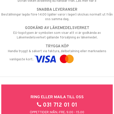
utifån vilken avdelning du handlar från. Läs mer här »
SNABBA LEVERANSER
Beställningar lagda före 14:00 (gäller varor i lager) skickas normalt ut från
oss samma dag.
GODKÄND AV LÄKEMEDELSVERKET
EU-logotypen är symbolen som visar att vi är godkända av
Läkemedelsverket gällande försäljning av läkemedel.
TRYGGA KÖP
Handla tryggt & säkert via faktura, delbetalning eller marknadens
vanligaste kort.
RING ELLER MAILA TILL OSS
031 712 01 01
ÖPPETTIDER: MÅN.-FRE. 9.00 - 15.00