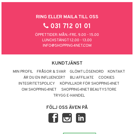
RING ELLER MAILA TILL OSS
031 712 01 01
ÖPPETTIDER: MÅN.-FRE. 9.00 - 15.00
LUNCHSTÄNGT 12.00 - 13.00
INFO@SHOPPING4NET.COM
KUNDTJÄNST
MIN PROFIL
FRÅGOR & SVAR
GLÖMT LÖSENORD
KONTAKT
ÄR DU EN INFLUENCER?
BLI AFFILIATE
COOKIES
INTEGRITETSPOLICY
KÖPVILLKOR FÖR SHOPPING4NET
OM SHOPPING4NET
SHOPPING4NET BEAUTYSTORE
TRYGG E-HANDEL
FÖLJ OSS ÄVEN PÅ