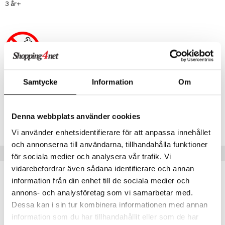
erial
3 år+
tik
 Patrol
s
tson & Findus
pi Långstrump
kemon
amashjältarna
Samtycke
Information
Om
Artikelnr
TSA09-1-XX
ållan
derman
Denna webbplats använder cookies
Lägsta pris senaste 30 dagarna: 59 kr
Vi använder enhetsidentifierare för att anpassa innehållet
er Mario
och annonserna till användarna, tillhandahålla funktioner
Tips till dig
för sociala medier och analysera vår trafik. Vi
vidarebefordrar även sådana identifierare och annan
information från din enhet till de sociala medier och
annons- och analysföretag som vi samarbetar med.
Dessa kan i sin tur kombinera informationen med annan
information som du har tillhandahållit eller som de har