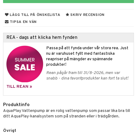
tyrt
gtoys
s
O Classic
saker
LÄGG TILL PÅ ÖNSKELISTA
SKRIV RECENSION
ens Barn
ney
O Creator
o
uslek
TIPSA EN VÄN
ållan
ney Prinsessor
GO Disney
badabado
andlek
REA - dags att klicka hem fynden
ffi Love
l
O Disney Princess
ki
omhus-leksaker
Passa på att fynda under vår stora rea. Just
zen
GO DUPLO
mhus-spel
nu är varuhuset fyllt med fantastiska
reapriser på mängder av spännande
ta Gris
O Friends
produkter!
ry Potter
O Minecraft
Rean pågår fram till 31/8-2026, men var
tar
snabb - dina favoritprodukter kan fort ta slut!
lo Kitty
GO Ninjago
tar
TILL REAN »
.L.
GO Speed Champions
0 bitar
el
änst
mma Mu
GO Spidey
Produktinfo
sel
aterial
spel
AquaPlay Vattenpump är en rolig vattenpump som passar lika bra till
 & svar
le
O Super Heroes
ditt AquaPlay-kanalsystem som på stranden eller i trädgården.
ssel
set
psspel
produkt
min
ic
illbehör
Måla
Övrigt
elningen
Little Pony