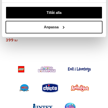
samlat in när du har använt deras tjänster. Du godkänner
våra cookies vid fortsatt användande av vår webbplats.
Tillåt alla
AquaPlay Startset
Anpassa
AQUAPLAY
399
kr