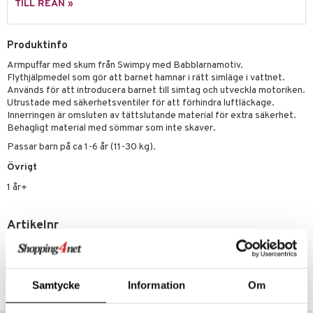
TILL REAN »
erial
tik
 Patrol
s
tson & Findus
Produktinfo
Armpuffar med skum från Swimpy med Babblarnamotiv.
pi Långstrump
Flythjälpmedel som gör att barnet hamnar i rätt simläge i vattnet.
kemon
Används för att introducera barnet till simtag och utveckla motoriken.
Utrustade med säkerhetsventiler för att förhindra luftläckage.
amashjältarna
Innerringen är omsluten av tättslutande material för extra säkerhet.
Behagligt material med sömmar som inte skaver.
ållan
Passar barn på ca 1-6 år (11-30 kg).
derman
Övrigt
er Mario
1 år+
Artikelnr
TSW74-1-XX
Lägsta pris senaste 30 dagarna: 249 kr
Samtycke
Information
Om