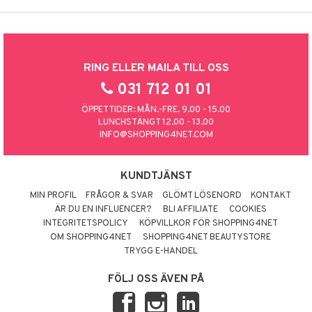
RING ELLER MAILA TILL OSS
031 712 01 01
ÖPPETTIDER: MÅN.-FRE. 9.00 - 15.00
LUNCHSTÄNGT 12.00 - 13.00
INFO@SHOPPING4NET.COM
KUNDTJÄNST
MIN PROFIL
FRÅGOR & SVAR
GLÖMT LÖSENORD
KONTAKT
ÄR DU EN INFLUENCER?
BLI AFFILIATE
COOKIES
INTEGRITETSPOLICY
KÖPVILLKOR FÖR SHOPPING4NET
OM SHOPPING4NET
SHOPPING4NET BEAUTYSTORE
TRYGG E-HANDEL
FÖLJ OSS ÄVEN PÅ