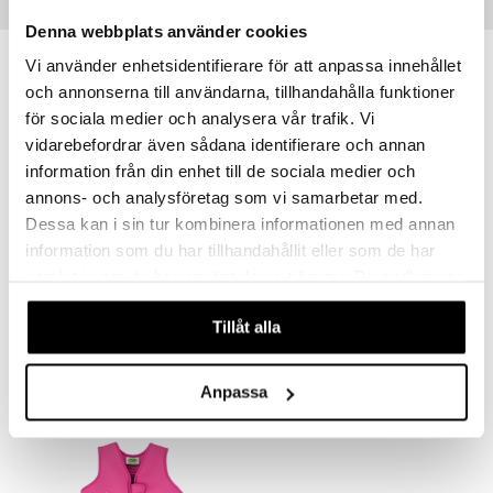
Tips till dig
Denna webbplats använder cookies
Vi använder enhetsidentifierare för att anpassa innehållet
och annonserna till användarna, tillhandahålla funktioner
för sociala medier och analysera vår trafik. Vi
vidarebefordrar även sådana identifierare och annan
information från din enhet till de sociala medier och
annons- och analysföretag som vi samarbetar med.
Dessa kan i sin tur kombinera informationen med annan
information som du har tillhandahållit eller som de har
samlat in när du har använt deras tjänster. Du godkänner
Swimpy Babblarna Armringar Diddi 1-6 år
Swimpy Babblarna Simväst Dadda 2-3 år
våra cookies vid fortsatt användande av vår webbplats.
SWIMPY
SWIMPY
Tillåt alla
249
359
kr
kr
Anpassa