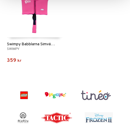
Swimpy Babblarna Simväst Diddi 2-3 år
SWIMPY
359
kr