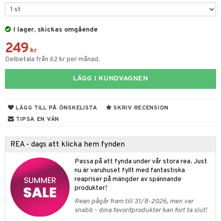
tyrt
gtoys
s
O Classic
saker
ens Barn
I lager, skickas omgående
ney
O Creator
o
uslek
249
ållan
ney Prinsessor
GO Disney
kr
badabado
andlek
Delbetala från 62 kr per månad.
ffi Love
l
O Disney Princess
ki
mhus-leksaker
LÄGG I KUNDVAGNEN
zen
GO DUPLO
mhus-spel
ta Gris
O Friends
LÄGG TILL PÅ ÖNSKELISTA
SKRIV RECENSION
ry Potter
O Minecraft
TIPSA EN VÄN
tar
lo Kitty
GO Ninjago
tar
REA - dags att klicka hem fynden
.L.
GO Speed Champions
0 bitar
el
Passa på att fynda under vår stora rea. Just
änst
mma Mu
GO Spidey
nu är varuhuset fyllt med fantastiska
sel
aterial
spel
reapriser på mängder av spännande
 & svar
le
O Super Heroes
produkter!
ssel
set
psspel
produkt
min
ic
Rean pågår fram till 31/8-2026, men var
illbehör
Måla
snabb - dina favoritprodukter kan fort ta slut!
elningen
Little Pony