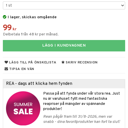
tyrt
gtoys
s
O Classic
saker
ens Barn
I lager, skickas omgående
ney
O Creator
o
uslek
99
ållan
ney Prinsessor
GO Disney
kr
badabado
andlek
Delbetala från 48 kr per månad.
ffi Love
l
O Disney Princess
ki
mhus-leksaker
LÄGG I KUNDVAGNEN
zen
GO DUPLO
mhus-spel
ta Gris
O Friends
LÄGG TILL PÅ ÖNSKELISTA
SKRIV RECENSION
ry Potter
O Minecraft
TIPSA EN VÄN
tar
lo Kitty
GO Ninjago
tar
REA - dags att klicka hem fynden
.L.
GO Speed Champions
0 bitar
el
Passa på att fynda under vår stora rea. Just
änst
mma Mu
GO Spidey
nu är varuhuset fyllt med fantastiska
sel
aterial
spel
reapriser på mängder av spännande
 & svar
le
O Super Heroes
produkter!
ssel
set
psspel
produkt
min
ic
Rean pågår fram till 31/8-2026, men var
illbehör
Måla
snabb - dina favoritprodukter kan fort ta slut!
elningen
Little Pony