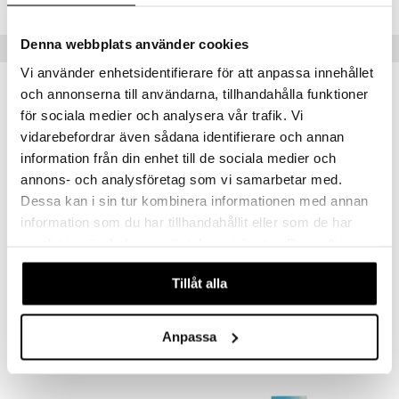
Denna webbplats använder cookies
Populära produkter
Vi använder enhetsidentifierare för att anpassa innehållet
och annonserna till användarna, tillhandahålla funktioner
för sociala medier och analysera vår trafik. Vi
vidarebefordrar även sådana identifierare och annan
information från din enhet till de sociala medier och
annons- och analysföretag som vi samarbetar med.
Dessa kan i sin tur kombinera informationen med annan
information som du har tillhandahållit eller som de har
samlat in när du har använt deras tjänster. Du godkänner
Finns i flera varianter
våra cookies vid fortsatt användande av vår webbplats.
2-i-1 Strandtennis
Swimpy Bamse Simväst
Tillåt alla
VN LEK
SWIMPY
55
369
kr
kr
Anpassa