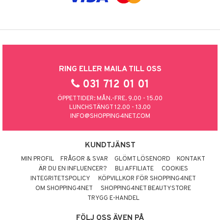
RING ELLER MAILA TILL OSS
031 712 01 01
ÖPPETTIDER: MÅN.-FRE. 9.00 - 15.00
LUNCHSTÄNGT 12.00 - 13.00
INFO@SHOPPING4NET.COM
KUNDTJÄNST
MIN PROFIL
FRÅGOR & SVAR
GLÖMT LÖSENORD
KONTAKT
ÄR DU EN INFLUENCER?
BLI AFFILIATE
COOKIES
INTEGRITETSPOLICY
KÖPVILLKOR FÖR SHOPPING4NET
OM SHOPPING4NET
SHOPPING4NET BEAUTYSTORE
TRYGG E-HANDEL
FÖLJ OSS ÄVEN PÅ