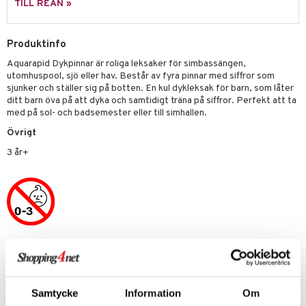
TILL REAN »
erial
tik
 Patrol
s
tson & Findus
Produktinfo
Aquarapid Dykpinnar är roliga leksaker för simbassängen,
pi Långstrump
utomhuspool, sjö eller hav. Består av fyra pinnar med siffror som
kemon
sjunker och ställer sig på botten. En kul dykleksak för barn, som låter
ditt barn öva på att dyka och samtidigt träna på siffror. Perfekt att ta
amashjältarna
med på sol- och badsemester eller till simhallen.
Övrigt
ållan
3 år+
derman
er Mario
Artikelnr
TAQ23-1-XX
Samtycke
Information
Om
Lägsta pris senaste 30 dagarna: 99 kr