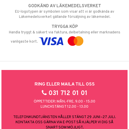
GODKÄND AV LÄKEMEDELSVERKET
EU-logotypen är symbolen som visar att vi är godkända av
Läkemedelsverket gällande försäljning av läkemedel.
TRYGGA KÖP
Handla tryggt & säkert via faktura, delbetalning eller marknadens
vanligaste kort.
RING ELLER MAILA TILL OSS
031 712 01 01
ÖPPETTIDER: MÅN.-FRE. 9.00 - 15.00
LUNCHSTÄNGT 12.00 - 13.00
TELEFONKUNDTJÄNSTEN HÅLLER STÄNGT 29 JUNI–27 JULI.
KONTAKTA OSS GÄRNA VIA E-POST SÅ HJÄLPER VI DIG SÅ
SNART SOM MÖJLIGT.