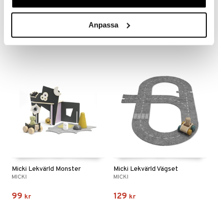
Micki Lekvärld Figurset 4 st
Micki Lekvärld Flygplansset
MICKI
MICKI
Anpassa
59
69
99
kr
kr
(
ord.
kr
)
Micki Lekvärld Monster
Micki Lekvärld Vägset
MICKI
MICKI
99
129
kr
kr