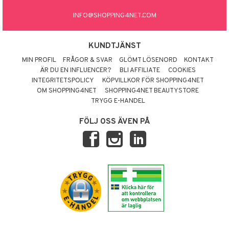
INFO@SHOPPING4NET.COM
KUNDTJÄNST
MIN PROFIL
FRÅGOR & SVAR
GLÖMT LÖSENORD
KONTAKT
ÄR DU EN INFLUENCER?
BLI AFFILIATE
COOKIES
INTEGRITETSPOLICY
KÖPVILLKOR FÖR SHOPPING4NET
OM SHOPPING4NET
SHOPPING4NET BEAUTYSTORE
TRYGG E-HANDEL
FÖLJ OSS ÄVEN PÅ