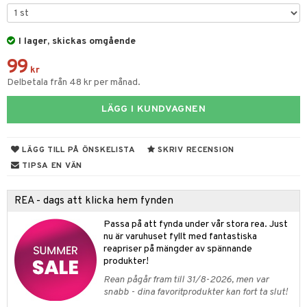
tyrt
gtoys
s
O Classic
saker
ens Barn
I lager, skickas omgående
ney
O Creator
o
99
ållan
ney Prinsessor
GO Disney
kr
badabado
Delbetala från 48 kr per månad.
ffi Love
l
O Disney Princess
ki
LÄGG I KUNDVAGNEN
zen
GO DUPLO
uslek
ta Gris
O Friends
andlek
LÄGG TILL PÅ ÖNSKELISTA
SKRIV RECENSION
ry Potter
O Minecraft
mhus-leksaker
TIPSA EN VÄN
tar
lo Kitty
GO Ninjago
mhus-spel
tar
REA - dags att klicka hem fynden
.L.
GO Speed Champions
0 bitar
el
Passa på att fynda under vår stora rea. Just
änst
mma Mu
GO Spidey
nu är varuhuset fyllt med fantastiska
sel
aterial
spel
reapriser på mängder av spännande
 & svar
le
O Super Heroes
produkter!
ssel
set
psspel
produkt
min
ic
Rean pågår fram till 31/8-2026, men var
illbehör
Måla
snabb - dina favoritprodukter kan fort ta slut!
elningen
Little Pony