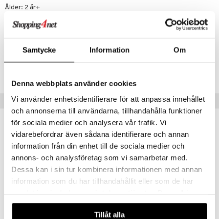
Ålder: 2 år+
Artikelnr
TMI96-1-XX
Samtycke
Information
Om
Lägsta pris senaste 30 dagarna: 99 kr
Denna webbplats använder cookies
Vi använder enhetsidentifierare för att anpassa innehållet
Tips till dig
och annonserna till användarna, tillhandahålla funktioner
för sociala medier och analysera vår trafik. Vi
-30%
vidarebefordrar även sådana identifierare och annan
information från din enhet till de sociala medier och
annons- och analysföretag som vi samarbetar med.
Dessa kan i sin tur kombinera informationen med annan
information som du har tillhandahållit eller som de har
samlat in när du har använt deras tjänster. Du godkänner
våra cookies vid fortsatt användande av vår webbplats.
Tillåt alla