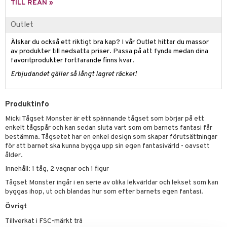
TILL REAN »
erial
tik
 Patrol
s
Outlet
tson & Findus
Älskar du också ett riktigt bra kap? I vår Outlet hittar du massor
pi Långstrump
av produkter till nedsatta priser. Passa på att fynda medan dina
favoritprodukter fortfarande finns kvar.
kemon
Erbjudandet gäller så långt lagret räcker!
amashjältarna
ållan
Produktinfo
derman
Micki Tågset Monster är ett spännande tågset som börjar på ett
enkelt tågspår och kan sedan sluta vart som om barnets fantasi får
er Mario
bestämma. Tågsetet har en enkel design som skapar förutsättningar
för att barnet ska kunna bygga upp sin egen fantasivärld - oavsett
ålder.
Innehåll: 1 tåg, 2 vagnar och 1 figur
Tågset Monster ingår i en serie av olika lekvärldar och lekset som kan
byggas ihop, ut och blandas hur som efter barnets egen fantasi.
Övrigt
Tillverkat i FSC-märkt trä