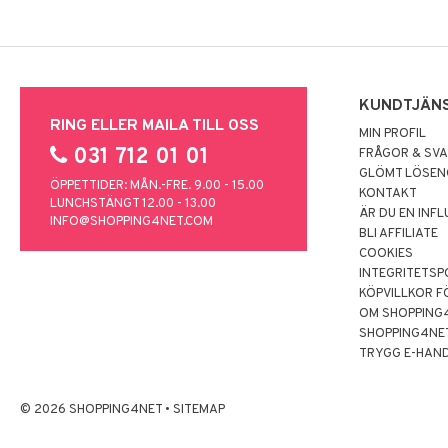
KUNDTJÄN
RING ELLER MAILA TILL OSS
MIN PROFIL
031 712 01 01
FRÅGOR & SV
GLÖMT LÖSE
ÖPPETTIDER: MÅN.-FRE. 9.00 - 15.00
KONTAKT
LUNCHSTÄNGT 12.00 - 13.00
ÄR DU EN INF
INFO@SHOPPING4NET.COM
BLI AFFILIATE
COOKIES
INTEGRITETSP
KÖPVILLKOR F
OM SHOPPING
SHOPPING4NE
TRYGG E-HAN
© 2026 SHOPPING4NET
•
SITEMAP