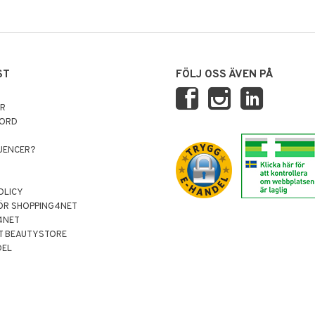
ST
FÖLJ OSS ÄVEN PÅ
AR
NORD
LUENCER?
OLICY
ÖR SHOPPING4NET
4NET
T BEAUTYSTORE
DEL