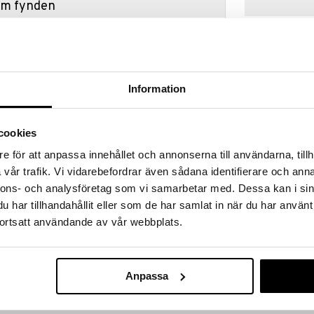
hem fynden
tt fynda under vår stora rea. Just nu är varuhuset
fantastiska reapriser på mängder av spännande
!
 fram till 31/8-2026, men var snabb - dina
ukter kan fort ta slut!
Information
N »
cookies
e för att anpassa innehållet och annonserna till användarna, tillh
Micki Kakfat
äcker prinsesstårta till gästerna! Detta underbara
vår trafik. Vi vidarebefordrar även sådana identifierare och anna
och den som har tur får en smarrig marsipanros.
MICKI
nnons- och analysföretag som vi samarbetar med. Dessa kan i sin
ackra fatet och vips så är kalaset igång. Den
129
har tillhandahållit eller som de har samlat in när du har använt
i:et och tårtan räcker till hur många kalas som helst!
kr
ortsatt användande av vår webbplats.
pade, ros, serveringsfat och en vimpel i tyg.
Anpassa