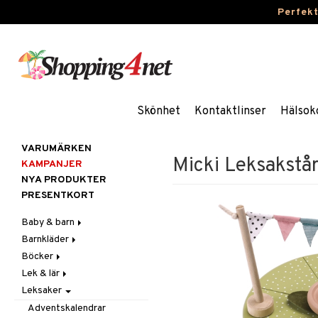
Perfek
Skönhet
Kontaktlinser
Hälsok
VARUMÄRKEN
Micki Leksakstå
KAMPANJER
NYA PRODUKTER
PRESENTKORT
Baby & barn
Barnkläder
Accessoarer
Böcker
Aktivitet
Accessoarer
För håret
Lek & lär
Äta
Badkläder & UV-kläder
Dagböcker
Hattar & Mössor
Babygym
Kepsar & Solhattar
Leksaker
Badrockar & Handdukar
Klänningar
Läs & Lär
Experiment
Övrigt
Babysitters
Barnservis
Barnvagnstillbehör
Nederdelar
Målarböcker
Inlärningsspel
Plånböcker
Bit & Skallra
Haklappar
Adventskalendrar