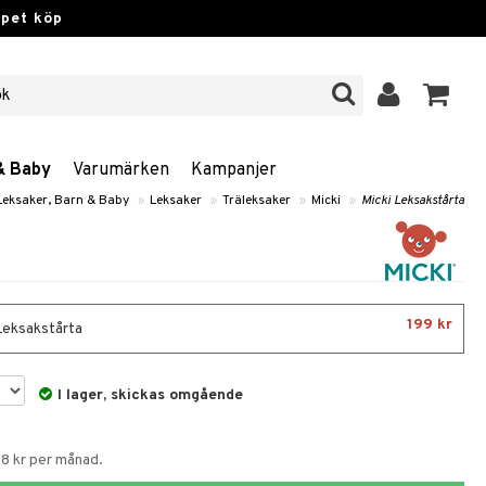
ppet köp
& Baby
Varumärken
Kampanjer
Leksaker, Barn & Baby
»
Leksaker
»
Träleksaker
»
Micki
»
Micki Leksakstårta
199 kr
Leksakstårta
I lager, skickas omgående
58 kr per månad.