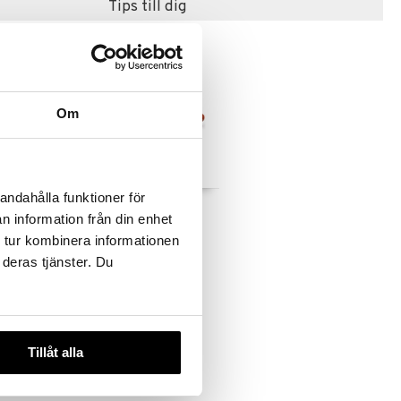
Tips till dig
Om
andahålla funktioner för
Micki Kavel
n information från din enhet
MICKI
 tur kombinera informationen
59
 deras tjänster. Du
kr
Tillåt alla