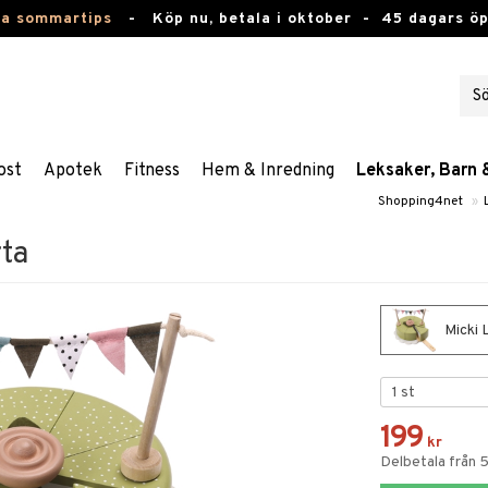
ta sommartips
-
Köp nu, betala i oktober -
45 dagars ö
ost
Apotek
Fitness
Hem & Inredning
Leksaker, Barn 
Shopping4net
»
rta
Micki 
199
kr
Delbetala från 