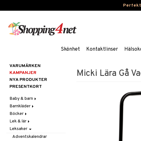
Perfek
Skönhet
Kontaktlinser
Hälsok
VARUMÄRKEN
Micki Lära Gå V
KAMPANJER
NYA PRODUKTER
PRESENTKORT
Baby & barn
Barnkläder
Accessoarer
Böcker
Aktivitet
Accessoarer
För håret
Lek & lär
Äta
Badkläder & UV-kläder
Dagböcker
Hattar & Mössor
Babygym
Kepsar & Solhattar
Leksaker
Badrockar & Handdukar
Klänningar
Läs & Lär
Experiment
Övrigt
Babysitters
Barnservis
Barnvagnstillbehör
Nederdelar
Målarböcker
Inlärningsspel
Plånböcker
Bit & Skallra
Haklappar
Adventskalendrar