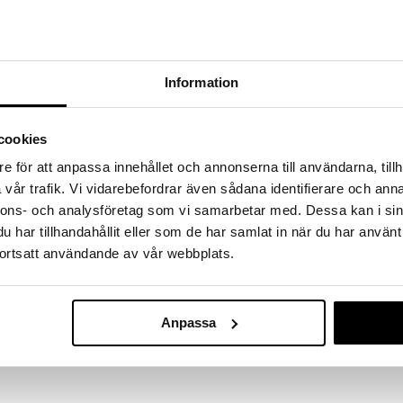
hem fynden
tt fynda under vår stora rea. Just nu är varuhuset
fantastiska reapriser på mängder av spännande
!
Information
 fram till 31/8-2026, men var snabb - dina
ukter kan fort ta slut!
N »
cookies
e för att anpassa innehållet och annonserna till användarna, tillh
vår trafik. Vi vidarebefordrar även sådana identifierare och anna
Micki Bultbrä
nnons- och analysföretag som vi samarbetar med. Dessa kan i sin
ä! Vagnen ger ett stabilt och säkert stöd vid barnets
 samt ställbart handtag. När barnet lärt sig gå kan
har tillhandahållit eller som de har samlat in när du har använt
MICKI
 det en rolig lekvagn i flera år. Kanske behöver
ortsatt användande av vår webbplats.
179
så vill nallen åka med en sväng? Låt leken visa vägen
kr
Anpassa