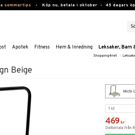
ta sommartips
-
Köp nu, betala i oktober -
45 dagars ö
ost
Apotek
Fitness
Hem & Inredning
Leksaker, Barn 
Shopping4net
»
Leksake
agn Beige
Micki 
469
kr
Delbetala från 