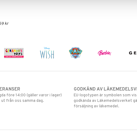
69 kr
VERANSER
GODKÄND AV LÄKEMEDELSV
gda före 14:00 (gäller varor i lager)
EU-logotypen är symbolen som visar
 ut från oss samma dag.
godkända av Läkemedelsverket gä
försäljning av läkemedel.