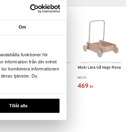
Tips till dig
Om
andahålla funktioner för
n information från din enhet
da Rosa
Micki Lära Gå Vagn Blå
Micki Lära Gå Vagn Rosa
 tur kombinera informationen
 deras tjänster. Du
MICKI
MICKI
469
469
kr
kr
Tillåt alla