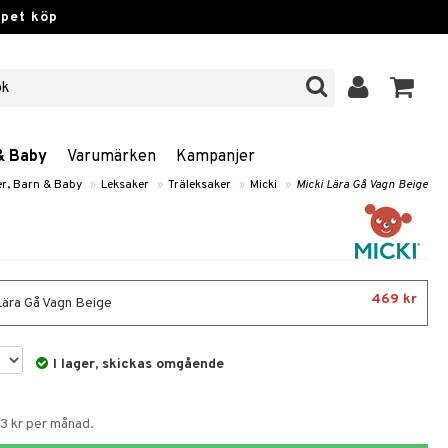
ppet köp
& Baby
Varumärken
Kampanjer
r, Barn & Baby
»
Leksaker
»
Träleksaker
»
Micki
»
Micki Lära Gå Vagn Beige
469 kr
Lära Gå Vagn Beige
I lager, skickas omgående
83 kr per månad.